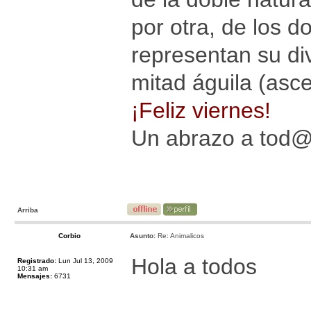
por otra, de los d
representan su div
mitad águila (asce
¡Feliz viernes!
Un abrazo a tod
Arriba
Corbio
Asunto:
Re: Animalicos
Hola a todos
Registrado:
Lun Jul 13, 2009
10:31 am
Mensajes:
6731