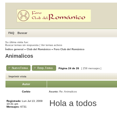
FAQ
Buscar
Su última visita fue:
Buscar temas sin respuesta
|
Ver temas activos
Índice general
»
Club del Románico
»
Foro Club del Románico
Animalicos
Página
24
de
26
[ 258 mensajes ]
Imprimir vista
Autor
Corbio
Asunto:
Re: Animalicos
Hola a todos
Registrado:
Lun Jul 13, 2009
10:31 am
Mensajes:
6731