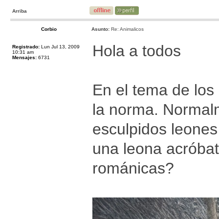
Arriba
Corbio
Asunto:
Re: Animalicos
Hola a todos
Registrado:
Lun Jul 13, 2009
10:31 am
Mensajes:
6731
En el tema de los
la norma. Normal
esculpidos leones
una leona acróbat
románicas?