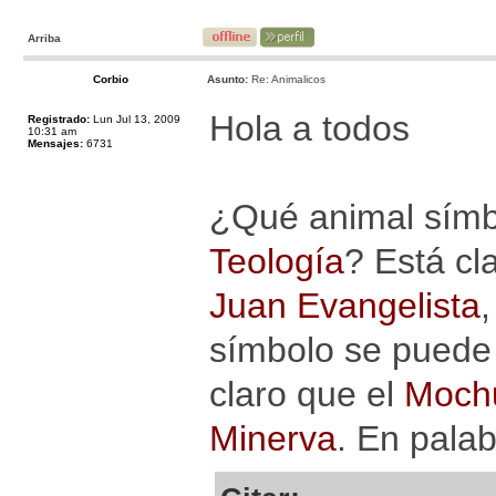
Arriba
Corbio
Asunto:
Re: Animalicos
Hola a todos
Registrado:
Lun Jul 13, 2009
10:31 am
Mensajes:
6731
¿Qué animal símbo
Teología
? Está cl
Juan Evangelista
símbolo se puede u
claro que el
Mochu
Minerva
. En pala