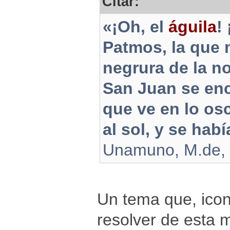
Citar:
«¡Oh, el
águila
!
Patmos, la que m
negrura de la n
San Juan se en
que ve en lo os
al sol, y se hab
Unamuno, M.de, N
Un tema que, icon
resolver de esta 