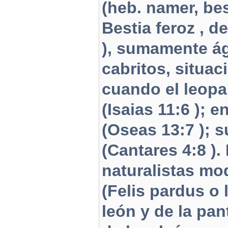
(heb. namer, bes
Bestia feroz , 
), sumamente ág
cabritos, situac
cuando el leopa
(Isaias 11:6 ); 
(Oseas 13:7 ); s
(Cantares 4:8 ).
naturalistas mo
(Felis pardus o 
león y de la pan