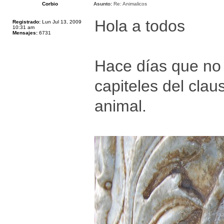
Corbio
Asunto:
Re: Animalicos
Hola a todos
Registrado:
Lun Jul 13, 2009
10:31 am
Mensajes:
6731
Hace días que no
capiteles del clau
animal.