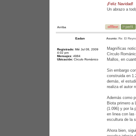
¡Feliz Navidad!
Un abrazo a to
Arriba
Eadan
Asunto:
Re: El Reyno
Magníficas notic
Registrado:
Mié Jul 08, 2009
4:02 pm
Círculo Románico
Mensajes:
4984
Mallos, en cuant
Ubicación:
Círculo Románico
Sin embargo con
construida en 1.
demás, el estudi
realiza el autor
Además como pue
Biota primero a 
(1.096) y por la 
en linea con las
escultura de la 
Ahora bien, sigu
excelsa iglesia 