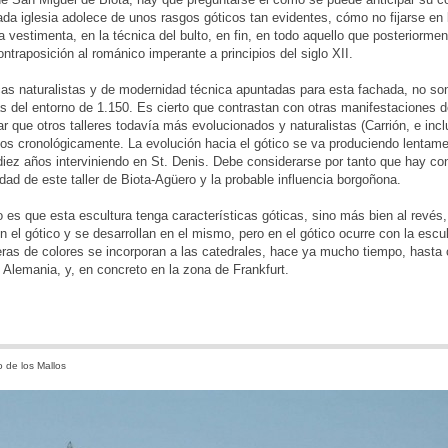
da iglesia adolece de unos rasgos góticos tan evidentes, cómo no fijarse en la
la vestimenta, en la técnica del bulto, en fin, en todo aquello que posteriormen
ontraposición al románico imperante a principios del siglo XII.
cas naturalistas y de modernidad técnica apuntadas para esta fachada, no son
 del entorno de 1.150. Es cierto que contrastan con otras manifestaciones 
 que otros talleres todavía más evolucionados y naturalistas (Carrión, e inc
os cronológicamente. La evolución hacia el gótico se va produciendo lentamen
iez años interviniendo en St. Denis. Debe considerarse por tanto que hay con
idad de este taller de Biota-Agüero y la probable influencia borgoñona.
es que esta escultura tenga características góticas, sino más bien al revés,
n el gótico y se desarrollan en el mismo, pero en el gótico ocurre con la escu
eras de colores se incorporan a las catedrales, hace ya mucho tiempo, hast
 Alemania, y, en concreto en la zona de Frankfurt.
 de los Mallos