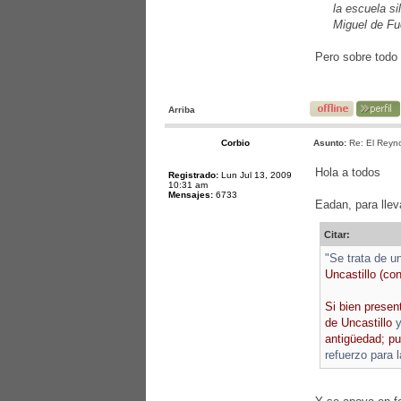
la escuela s
Miguel de Fu
Pero sobre todo 
Arriba
Corbio
Asunto:
Re: El Reyno
Hola a todos
Registrado:
Lun Jul 13, 2009
10:31 am
Mensajes:
6733
Eadan, para llev
Citar:
"Se trata de u
Uncastillo (co
Si bien presen
de Uncastillo
y
antigüedad; pu
refuerzo para 