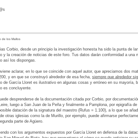
d@s
 de los Mallos
ias Corbio, desde un principio la investigación honesta ha sido la punta de l
 y la creación de noticias de este foro. Tus datos darán conformidad a una nu
o así los dispongas.
viene aclarar, en lo que se coincide con aquel autor, que apreciamos dos m
200, y en que se construyó alrededor de esa fecha,
siempre que alrededor sig
o de García Lloret es ilustrativo en algunas cosas y erróneo en su mayoría, 
 no es concluyente.
de desprenderse de la documentación citada por Corbio, por documentación 
Leire, luego a San Juan de la Peña y finalmente a Pamplona, por epigrafía de l
posible datación de la signatura del maestro (Rufus = 1.100), a lo que se añade 
 de otras iglesias como la de Murillo, por ejemplo, puede afirmarse perfectame
segunda parte de Agüero.
iendo con los argumentos expuestos por García Lloret en defensa de la data
de San Miguel de Biota, hay que preguntarse el cómo se puede anticipar su co