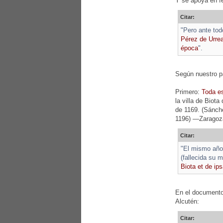
Y se apoya en f
Citar:
"Pero ante to
Pérez de Urrea
época
".
Según nuestro pa
Primero:
Toda e
la villa de Biot
de 1169. (Sánch
1196) —Zaragoza:
Citar:
"El mismo año 
(fallecida su 
Biota et de ips
En el documento 
Alcutén:
Citar: