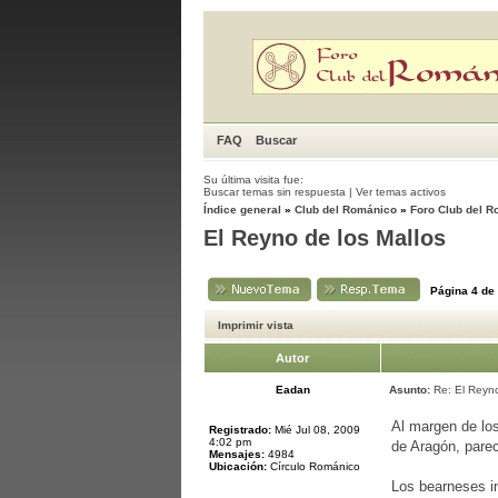
FAQ
Buscar
Su última visita fue:
Buscar temas sin respuesta
|
Ver temas activos
Índice general
»
Club del Románico
»
Foro Club del 
El Reyno de los Mallos
Página
4
de
Imprimir vista
Autor
Eadan
Asunto:
Re: El Reyno
Al margen de lo
Registrado:
Mié Jul 08, 2009
4:02 pm
de Aragón, parec
Mensajes:
4984
Ubicación:
Círculo Románico
Los bearneses in