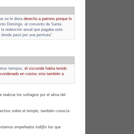
e se le diera
derecho a patrono porque lo
Santo Domingo, al convento de Santa
or la redención anual que pagaba este
r, donde pasó por una permuta”.
otros tiempos,
el vizconde había tenido
e condenado en costos sino también a
 realizar los sufragios por el alma del
derechos sobre el templo, también conocía
o estamos empeñados tod@s los que