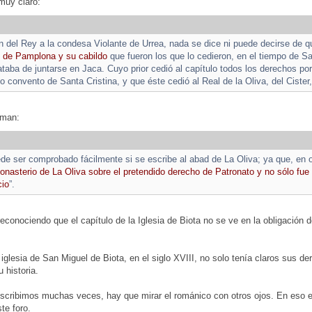
 muy claro:
n del Rey a la condesa Violante de Urrea, nada se dice ni puede decirse de qu
po de Pamplona y su cabildo
que fueron los que lo cedieron, en el tiempo de 
rataba de juntarse en Jaca. Cuyo prior cedió al capítulo todos los derechos p
ho convento de Santa Cristina, y que éste cedió al Real de la Oliva, del Ciste
rman:
de ser comprobado fácilmente si se escribe al abad de La Oliva; ya que, en 
monasterio de La Oliva sobre el pretendido derecho de Patronato y no sólo fu
cio
”.
reconociendo que el capítulo de la Iglesia de Biota no se ve en la obligación de
a iglesia de San Miguel de Biota, en el siglo XVIII, no solo tenía claros sus 
 historia.
scribimos muchas veces, hay que mirar el románico con otros ojos. En es
te foro.