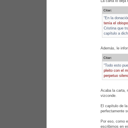
La carta lo deja
Citar:
“En la donació
tenía el obis
Cristina que t
capítulo a dic
Además, le info
Citar:
“Todo esto pue
pleito con el 
perpetuo silen
Acaba la carta, 
vizconde.
El capítulo de l
perfectamente su
Por eso, como e
escribimos en es