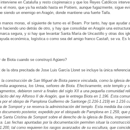
nterviene en Cataluña y resto cispirenaico y que los Reyes Católicos interve
s el moro, que ya ha estado hasta en Poitiers, aunque fugazmente, sigue evi
ue siendo un enemigo en Aragón, donde mantiene una fuerte Taifa.
 manos moras, el siguiente de turno es el Bearn. Por tanto, hay que ayudar a 
n haciendo uno detrás de otro, y hay que consolidar en Aragón una estructura 
arca segura, y si hay que levantar Santa María de Uncastillo y otras dos ig
 ayuda económica, logística o como sea del amigo franco Castañ, se va. Es 
er de Biota cuando se construyó Agüero?
de la obra precitada de Jose Luis García Lloret se incluye la única referencia 
, la construcción de San Miguel de Biota parece vinculada, como la iglesia 
milia aragonesa, los Urrea, señores de Biota. Efectivamente, este templo y s
agmentos, debieron servir a finales del siglo XII a una pequeña comunidad re
ácito del rey Alfonso II de Aragón, que le entrega Biota en 1.196. Esta comu
a por el obispo de Pamplona Guillermo de Santonge (1.216-1.219) en 1.216 cua
a de Somport y se reserva la administración del templo. Esta medida iba cont
 documento posterior, expedido por el obispado de Pamplona en 1.259, que p
e Santa Cristina de Somport sobre el derecho de la iglesia de Biota, imponien
ta. Las fechas apuntadas por la documentación permiten situar la construcción
1.200, tal como requieren los rasgos avanzados de su escultura, que coincide