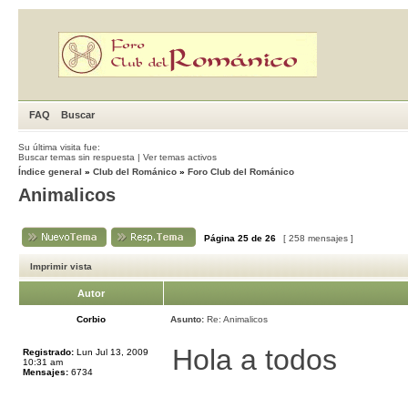
FAQ
Buscar
Su última visita fue:
Buscar temas sin respuesta
|
Ver temas activos
Índice general
»
Club del Románico
»
Foro Club del Románico
Animalicos
Página
25
de
26
[ 258 mensajes ]
Imprimir vista
Autor
Corbio
Asunto:
Re: Animalicos
Hola a todos
Registrado:
Lun Jul 13, 2009
10:31 am
Mensajes:
6734