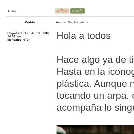
Arriba
Corbio
Asunto:
Re: Animalicos
Hola a todos
Registrado:
Lun Jul 13, 2009
10:31 am
Mensajes:
6734
Hace algo ya de 
Hasta en la iconog
plástica. Aunque 
tocando un arpa, 
acompaña lo singu