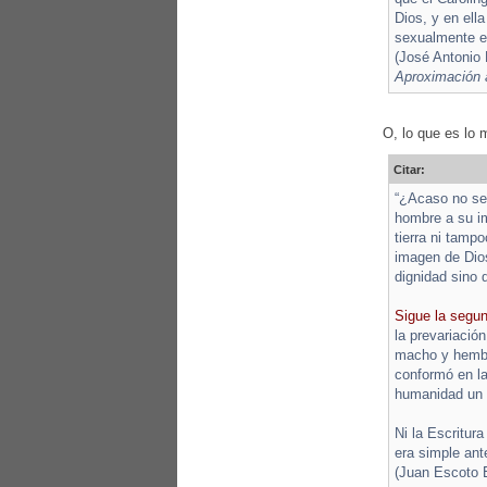
Dios, y en ell
sexualmente en
(José Antonio
Aproximación a
O, lo que es lo 
Citar:
“¿Acaso no se 
hombre a su i
tierra ni tamp
imagen de Dios
dignidad sino 
Sigue la segu
la prevariació
macho y hembra
conformó en la
humanidad un m
Ni la Escritur
era simple ant
(Juan Escoto 