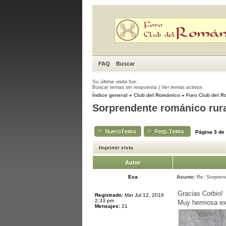
FAQ
Buscar
Su última visita fue:
Buscar temas sin respuesta
|
Ver temas activos
Índice general
»
Club del Románico
»
Foro Club del 
Sorprendente románico rur
Página
3
de
Imprimir vista
Autor
Eva
Asunto:
Re: Sorprend
Gracias Corbio!
Registrado:
Mar Jul 12, 2016
2:33 pm
Muy hermosa expl
Mensajes:
21