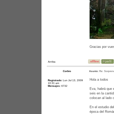
Gracias por vue
Arriba
Corbio
Asunto:
Re: Sorprend
Hola a todos
Registrado:
Lun Jul 13, 2009
10:31 am
Mensajes:
6732
Eva, habrá que 
seis en la canti
colocan al lado 
En el estudio de
época del Román