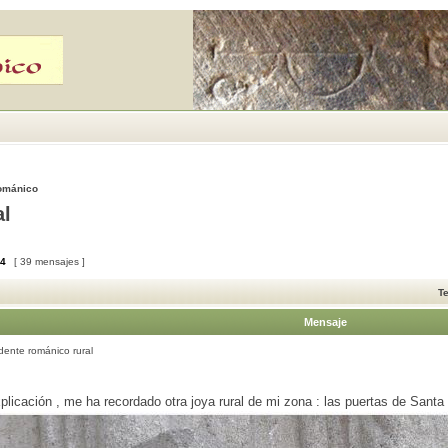
Románico
al
4
[ 39 mensajes ]
T
Mensaje
ente románico rural
icación , me ha recordado otra joya rural de mi zona : las puertas de Santa