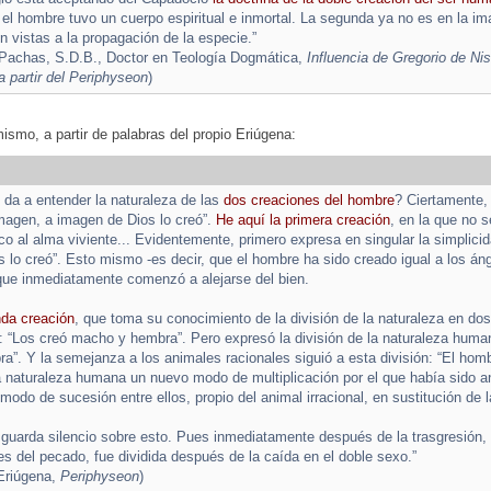
a el hombre tuvo un cuerpo espiritual e inmortal. La segunda ya no es en la im
 vistas a la propagación de la especie.”
 Pachas, S.D.B., Doctor en Teología Dogmática,
Influencia de Gregorio de Ni
 partir del Periphyseon
)
mismo, a partir de palabras del propio Eriúgena:
da a entender la naturaleza de las
dos creaciones del hombre
? Ciertamente, 
magen, a imagen de Dios lo creó”.
He aquí la primera creación
, en la que no 
oco al alma viviente... Evidentemente, primero expresa en singular la simplicid
 lo creó”. Esto mismo -es decir, que el hombre ha sido creado igual a los án
que inmediatamente comenzó a alejarse del bien.
nda creación
, que toma su conocimiento de la división de la naturaleza en dos
n: “Los creó macho y hembra”. Pero expresó la división de la naturaleza humana
”. Y la semejanza a los animales racionales siguió a esta división: “El homb
 naturaleza humana un nuevo modo de multiplicación por el que había sido a
odo de sucesión entre ellos, propio del animal irracional, en sustitución de l
a guarda silencio sobre esto. Pues inmediatamente después de la trasgresión
es del pecado, fue dividida después de la caída en el doble sexo.”
Eriúgena,
Periphyseon
)