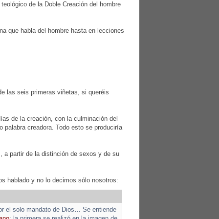
 teológico de la Doble Creación del hombre
iana que habla del hombre hasta en lecciones
e las seis primeras viñetas, si queréis
días de la creación, con la culminación del
o palabra creadora. Todo esto se produciría
 a partir de la distinción de sexos y de su
mos hablado y no lo decimos sólo nosotros:
por el solo mandato de Dios… Se entiende
mano
: la primera se realizó en la imagen de