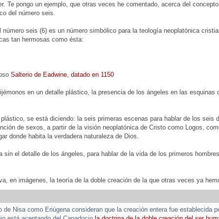
er. Te pongo un ejemplo, que otras veces he comentado, acerca del concepto
ico del número seis.
l número seis (6) es un número simbólico para la teología neoplatónica crist
ticas tan hermosas como ésta:
moso
Salterio de Eadwine, datado en 1150
ijémonos en un detalle plástico, la presencia de los ángeles en las esquinas d
 plástico, se está diciendo: la seis primeras escenas para hablar de los seis 
inción de sexos, a partir de la visión neoplatónica de Cristo como Logos, com
lugar donde habita la verdadera naturaleza de Dios.
 sin el detalle de los ángeles, para hablar de la vida de los primeros hombres,
iva, en imágenes, la teoría de la doble creación de la que otras veces ya he
o de Nisa como Eriúgena consideran que la creación entera fue establecida 
gio está aceptando del Capadocio
la doctrina de la doble creación del ser hu