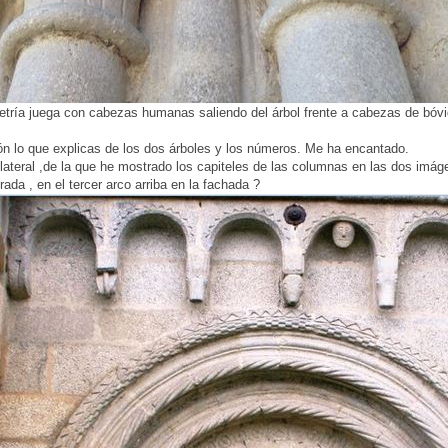
etría juega con cabezas humanas saliendo del árbol frente a cabezas de bóvid
ón lo que explicas de los dos árboles y los números. Me ha encantado.
lateral ,de la que he mostrado los capiteles de las columnas en las dos imáge
da , en el tercer arco arriba en la fachada ?