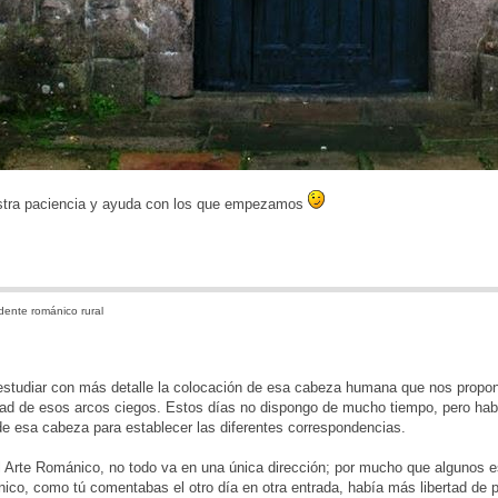
stra paciencia y ayuda con los que empezamos
ente románico rural
estudiar con más detalle la colocación de esa cabeza humana que nos propon
dad de esos arcos ciegos. Estos días no dispongo de mucho tiempo, pero habr
de esa cabeza para establecer las diferentes correspondencias.
l Arte Románico, no todo va en una única dirección; por mucho que algunos es
ico, como tú comentabas el otro día en otra entrada, había más libertad d