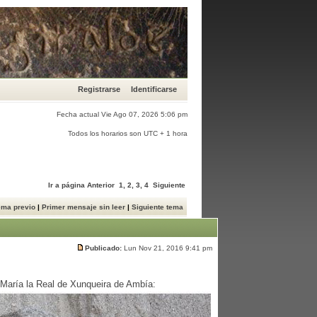
Registrarse
Identificarse
Fecha actual Vie Ago 07, 2026 5:06 pm
Todos los horarios son UTC + 1 hora
Ir a página
Anterior
1
,
2
,
3
,
4
Siguiente
ema previo
|
Primer mensaje sin leer
|
Siguiente tema
Publicado:
Lun Nov 21, 2016 9:41 pm
 María la Real de Xunqueira de Ambía: