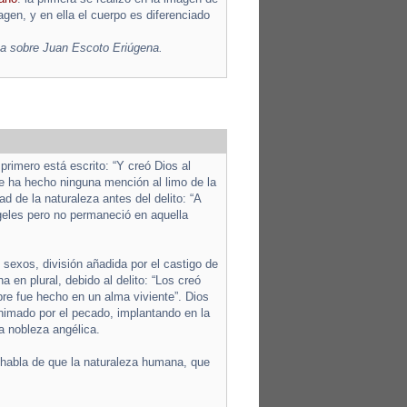
agen, y en ella el cuerpo es diferenciado
sa sobre Juan Escoto Eriúgena.
primero está escrito: “Y creó Dios al
se ha hecho ninguna mención al limo de la
ad de la naturaleza antes del delito: “A
geles pero no permaneció en aquella
 sexos, división añadida por el castigo de
 en plural, debido al delito: “Los creó
re fue hecho en un alma viviente”. Dios
nimado por el pecado, implantando en la
a nobleza angélica.
, habla de que la naturaleza humana, que