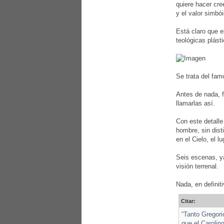
quiere hacer cre
y el valor simbó
Está claro que e
teológicas plás
Se trata del fa
Antes de nada, f
llamarlas así.
Con este detalle
hombre, sin dist
en el Cielo, el 
Seis escenas, ya
visión terrenal.
Nada, en definit
Citar:
“Tanto Gregori
que el Carolin