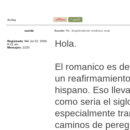
Arriba
xavidc
Asunto:
Re: Sorprendente románico rural
Hola.
Registrado:
Mié Jul 15, 2009
8:22 am
Mensajes:
2220
El romanico es de 
un reafirmamiento
hispano. Eso lle
como seria el sigl
especialmente tra
caminos de peregri