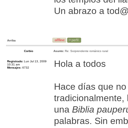
Un abrazo a tod
Arriba
Corbio
Asunto:
Re: Sorprendente románico rural
Hola a todos
Registrado:
Lun Jul 13, 2009
10:31 am
Mensajes:
6732
Hace días que no 
tradicionalmente,
una
Biblia paupe
palabras. Sin emb