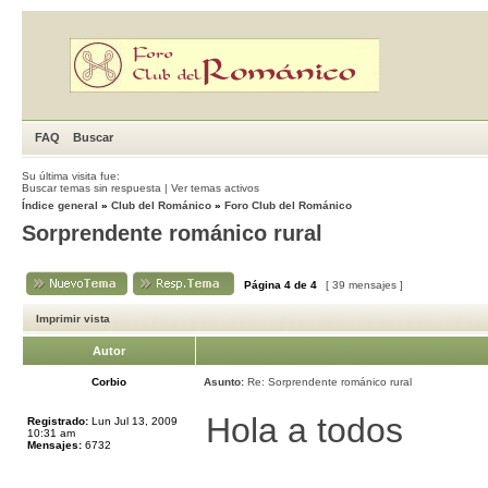
FAQ
Buscar
Su última visita fue:
Buscar temas sin respuesta
|
Ver temas activos
Índice general
»
Club del Románico
»
Foro Club del Románico
Sorprendente románico rural
Página
4
de
4
[ 39 mensajes ]
Imprimir vista
Autor
Corbio
Asunto:
Re: Sorprendente románico rural
Hola a todos
Registrado:
Lun Jul 13, 2009
10:31 am
Mensajes:
6732