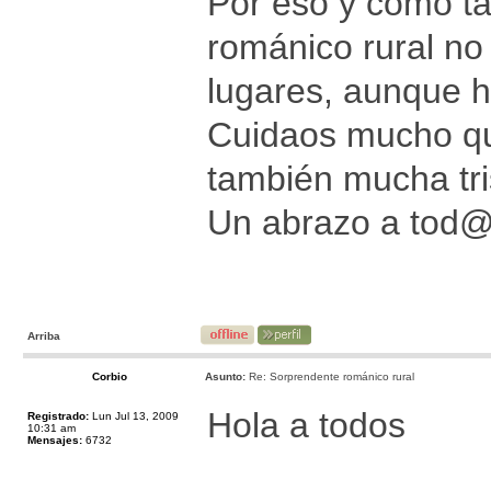
Por eso y como ta
románico rural no
lugares, aunque 
Cuidaos mucho que
también mucha tri
Un abrazo a tod
Arriba
Corbio
Asunto:
Re: Sorprendente románico rural
Hola a todos
Registrado:
Lun Jul 13, 2009
10:31 am
Mensajes:
6732