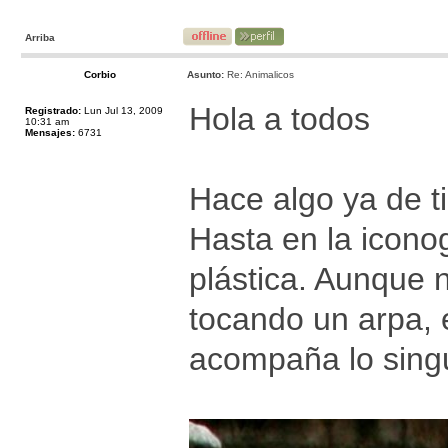
Arriba
Corbio
Asunto:
Re: Animalicos
Hola a todos
Registrado:
Lun Jul 13, 2009
10:31 am
Mensajes:
6731
Hace algo ya de 
Hasta en la iconog
plástica. Aunque 
tocando un arpa, 
acompaña lo singu