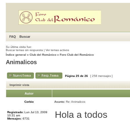
FAQ
Buscar
Su última visita fue:
Buscar temas sin respuesta
|
Ver temas activos
Índice general
»
Club del Románico
»
Foro Club del Románico
Animalicos
Página
25
de
26
[ 258 mensajes ]
Imprimir vista
Autor
Corbio
Asunto:
Re: Animalicos
Hola a todos
Registrado:
Lun Jul 13, 2009
10:31 am
Mensajes:
6731