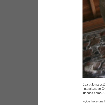
Esa paloma está
naturaleza de Cr
irlandés como S
¿Qué hace una P