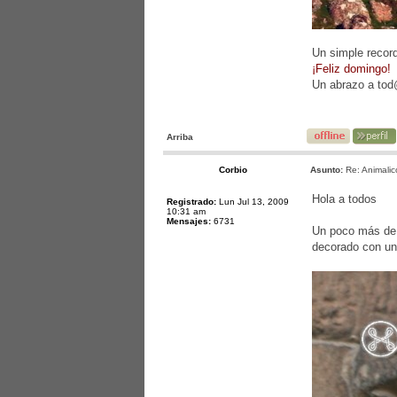
Un simple record
¡Feliz domingo!
Un abrazo a to
Arriba
Corbio
Asunto:
Re: Animalic
Hola a todos
Registrado:
Lun Jul 13, 2009
10:31 am
Mensajes:
6731
Un poco más de 
decorado con una