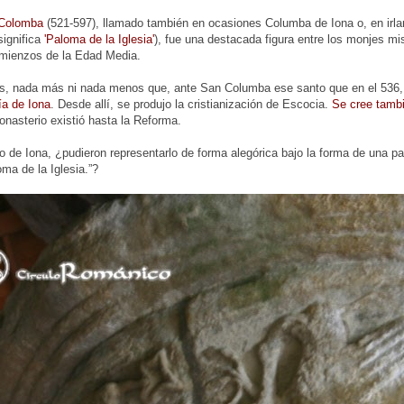
Colomba
(521-597), llamado también en ocasiones Columba de Iona o, en irlan
significa
'Paloma de la Iglesia'
), fue una destacada figura entre los monjes mis
mienzos de la Edad Media.
, nada más ni nada menos que, ante San Columba ese santo que en el 536, e
ía de Iona
. Desde allí, se produjo la cristianización de Escocia.
Se cree tambi
onasterio existió hasta la Reforma.
 de Iona, ¿pudieron representarlo de forma alegórica bajo la forma de una 
ma de la Iglesia.”?