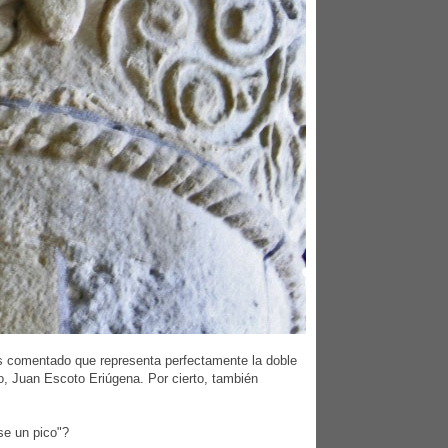
s comentado que representa perfectamente la doble
go, Juan Escoto Eriúgena. Por cierto, también
se un pico"?