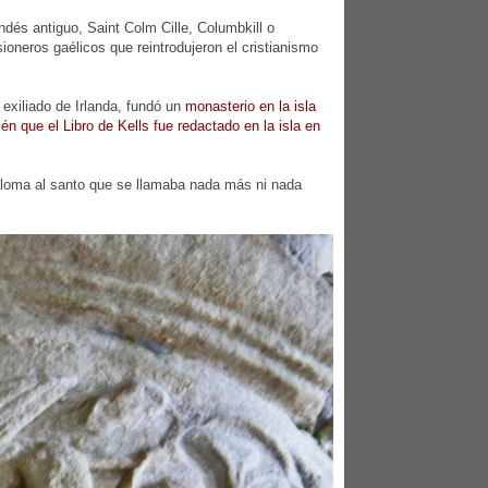
dés antiguo, Saint Colm Cille, Columbkill o
ioneros gaélicos que reintrodujeron el cristianismo
xiliado de Irlanda, fundó un
monasterio en la isla
én que el Libro de Kells fue redactado en la isla en
paloma al santo que se llamaba nada más ni nada