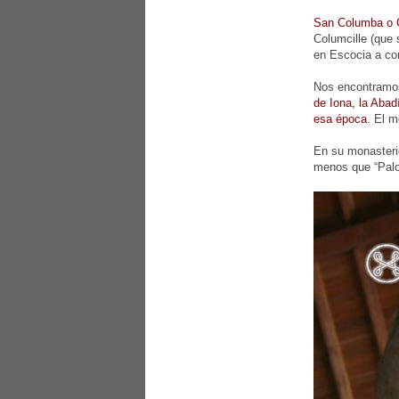
San Columba o 
Columcille (que 
en Escocia a co
Nos encontramos
de Iona, la Abad
esa época
. El m
En su monasterio
menos que “Palo