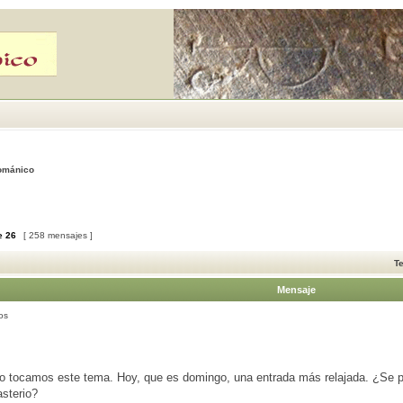
Románico
e
26
[ 258 mensajes ]
T
Mensaje
os
o tocamos este tema. Hoy, que es domingo, una entrada más relajada. ¿Se pu
sterio?