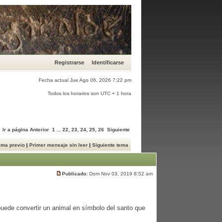
Registrarse
Identificarse
Fecha actual Jue Ago 06, 2026 7:22 pm
Todos los horarios son UTC + 1 hora
Ir a página
Anterior
1
...
22
,
23
,
24
,
25
,
26
Siguiente
ema previo
|
Primer mensaje sin leer
|
Siguiente tema
Publicado:
Dom Nov 03, 2019 8:52 am
ede convertir un animal en símbolo del santo que