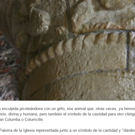
 esculpida picoteándose con un grifo; ese animal que, otras veces, ya hemo
isto, divina y humana, pero también el símbolo de la castidad para otro cléri
an Columba o Columcille.
aloma de la Iglesia representada junto a un símbolo de la castidad y "dándo