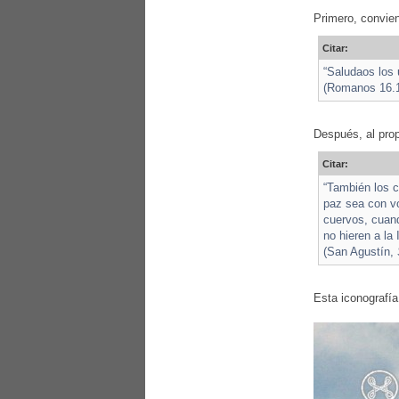
Primero, convien
Citar:
“Saludaos los 
(Romanos 16.
Después, al pro
Citar:
“También los c
paz sea con v
cuervos, cuand
no hieren a la 
(San Agustín,
Esta iconografía