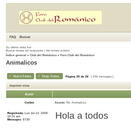
FAQ
Buscar
Su última visita fue:
Buscar temas sin respuesta
|
Ver temas activos
Índice general
»
Club del Románico
»
Foro Club del Románico
Animalicos
Página
25
de
26
[ 258 mensajes ]
Imprimir vista
Autor
Corbio
Asunto:
Re: Animalicos
Hola a todos
Registrado:
Lun Jul 13, 2009
10:31 am
Mensajes:
6730