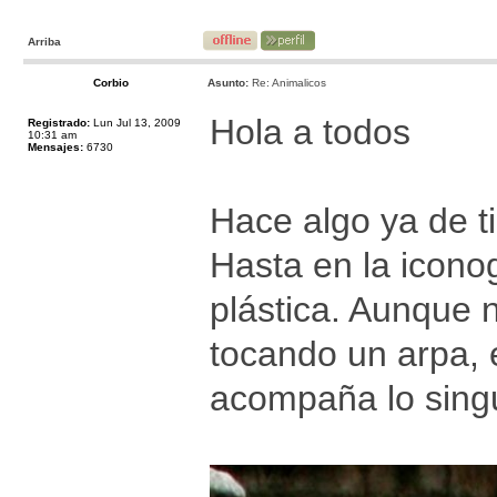
Arriba
Corbio
Asunto:
Re: Animalicos
Hola a todos
Registrado:
Lun Jul 13, 2009
10:31 am
Mensajes:
6730
Hace algo ya de 
Hasta en la iconog
plástica. Aunque 
tocando un arpa, 
acompaña lo singu