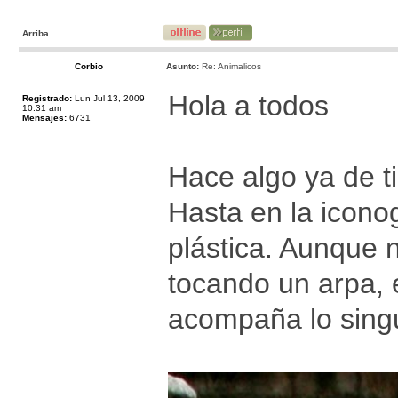
Arriba
Corbio
Asunto:
Re: Animalicos
Hola a todos
Registrado:
Lun Jul 13, 2009
10:31 am
Mensajes:
6731
Hace algo ya de 
Hasta en la iconog
plástica. Aunque 
tocando un arpa, 
acompaña lo singu