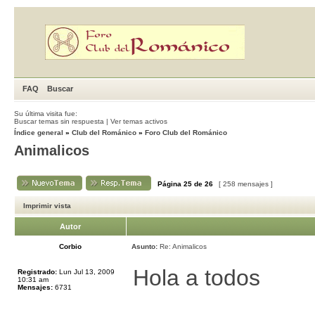
FAQ
Buscar
Su última visita fue:
Buscar temas sin respuesta
|
Ver temas activos
Índice general
»
Club del Románico
»
Foro Club del Románico
Animalicos
Página
25
de
26
[ 258 mensajes ]
Imprimir vista
Autor
Corbio
Asunto:
Re: Animalicos
Hola a todos
Registrado:
Lun Jul 13, 2009
10:31 am
Mensajes:
6731