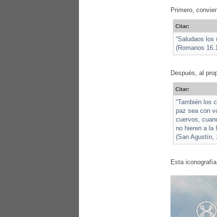
Primero, convien
Citar:
“Saludaos los 
(Romanos 16.
Después, al pro
Citar:
“También los c
paz sea con v
cuervos, cuand
no hieren a la 
(San Agustín,
Esta iconografía