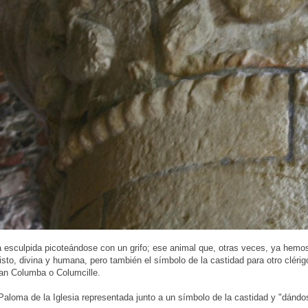
 esculpida picoteándose con un grifo; ese animal que, otras veces, ya hemo
isto, divina y humana, pero también el símbolo de la castidad para otro cléri
an Columba o Columcille.
aloma de la Iglesia representada junto a un símbolo de la castidad y "dándo