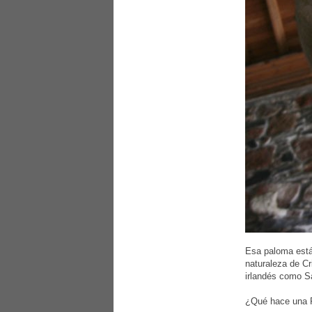
Esa paloma está
naturaleza de Cr
irlandés como S
¿Qué hace una P