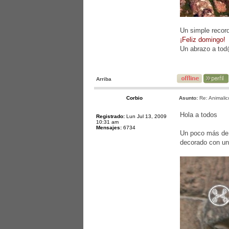
Un simple record
¡Feliz domingo!
Un abrazo a to
Arriba
Corbio
Asunto:
Re: Animalic
Hola a todos
Registrado:
Lun Jul 13, 2009
10:31 am
Mensajes:
6734
Un poco más de 
decorado con una