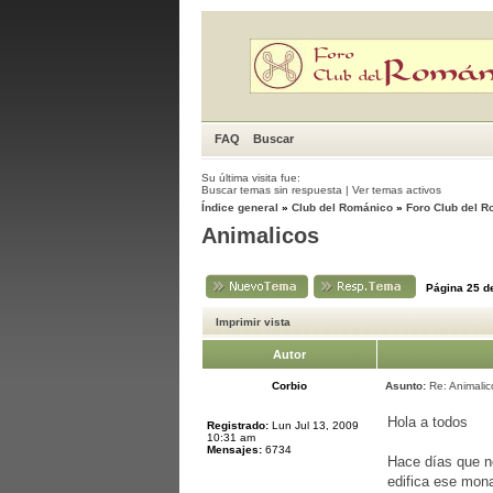
FAQ
Buscar
Su última visita fue:
Buscar temas sin respuesta
|
Ver temas activos
Índice general
»
Club del Románico
»
Foro Club del 
Animalicos
Página
25
d
Imprimir vista
Autor
Corbio
Asunto:
Re: Animalic
Hola a todos
Registrado:
Lun Jul 13, 2009
10:31 am
Mensajes:
6734
Hace días que n
edifica ese mona