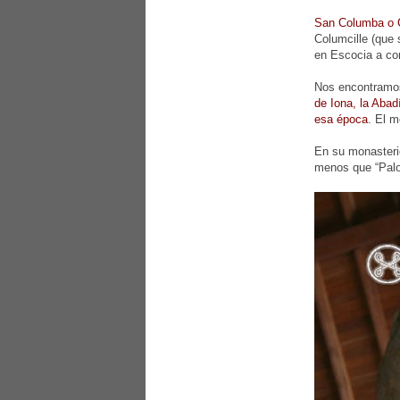
San Columba o 
Columcille (que 
en Escocia a co
Nos encontramos
de Iona, la Abad
esa época
. El m
En su monasterio
menos que “Palo