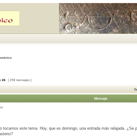
Románico
e
26
[ 258 mensajes ]
T
Mensaje
os
o tocamos este tema. Hoy, que es domingo, una entrada más relajada. ¿Se pu
sterio?