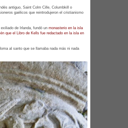
dés antiguo, Saint Colm Cille, Columbkill o
ioneros gaélicos que reintrodujeron el cristianismo
xiliado de Irlanda, fundó un
monasterio en la isla
én que el Libro de Kells fue redactado en la isla en
paloma al santo que se llamaba nada más ni nada