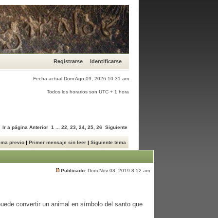
Registrarse
Identificarse
Fecha actual Dom Ago 09, 2026 10:31 am
Todos los horarios son UTC + 1 hora
Ir a página
Anterior
1
...
22
,
23
,
24
,
25
,
26
Siguiente
ema previo
|
Primer mensaje sin leer
|
Siguiente tema
Publicado:
Dom Nov 03, 2019 8:52 am
ede convertir un animal en símbolo del santo que