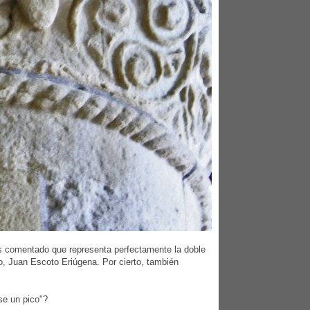
s comentado que representa perfectamente la doble
go, Juan Escoto Eriúgena. Por cierto, también
se un pico"?