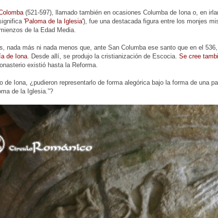
Colomba
(521-597), llamado también en ocasiones Columba de Iona o, en irlan
significa
'Paloma de la Iglesia'
), fue una destacada figura entre los monjes mis
mienzos de la Edad Media.
, nada más ni nada menos que, ante San Columba ese santo que en el 536, e
ía de Iona
. Desde allí, se produjo la cristianización de Escocia.
Se cree tambi
onasterio existió hasta la Reforma.
 de Iona, ¿pudieron representarlo de forma alegórica bajo la forma de una 
ma de la Iglesia.”?