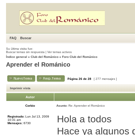
FAQ
Buscar
Su última visita fue:
Buscar temas sin respuesta
|
Ver temas activos
Índice general
»
Club del Románico
»
Foro Club del Románico
Aprender el Románico
Página
26
de
28
[ 277 mensajes ]
Imprimir vista
Autor
Corbio
Asunto:
Re: Aprender el Románico
Hola a todos
Registrado:
Lun Jul 13, 2009
10:31 am
Mensajes:
6730
Hace ya algunos 