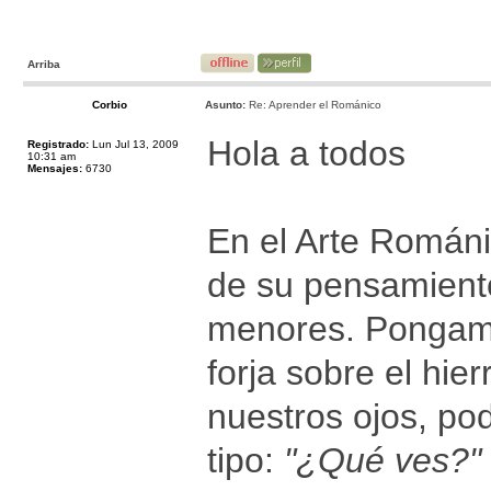
Arriba
Corbio
Asunto:
Re: Aprender el Románico
Hola a todos
Registrado:
Lun Jul 13, 2009
10:31 am
Mensajes:
6730
En el Arte Románi
de su pensamiento
menores. Pongamo
forja sobre el hi
nuestros ojos, p
tipo:
"¿Qué ves?"