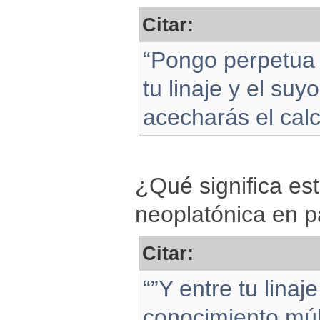
Citar:
“Pongo perpetua e
tu linaje y el suy
acecharás el calca
¿Qué significa est
neoplatónica en p
Citar:
“”Y entre tu linaje
conocimiento múlt