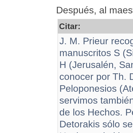
Después, al maes
Citar:
J. M. Prieur reco
manuscritos S (Si
H (Jerusalén, San
conocer por Th. 
Peloponesios (At
servimos también
de los Hechos. P
Detorakis sólo s