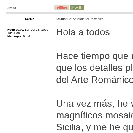
Arriba
Corbio
Asunto:
Re: Aprender el Románico
Hola a todos
Registrado:
Lun Jul 13, 2009
10:31 am
Mensajes:
6734
Hace tiempo que 
que los detalles p
del Arte Románic
Una vez más, he vu
magníficos mosaic
Sicilia, y me he 