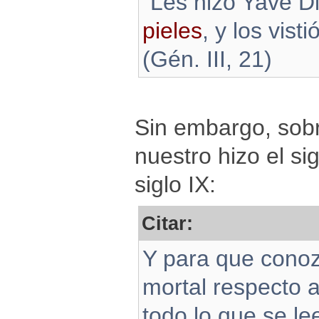
“Les hizo Yavé D
pieles
, y los visti
(Gén. III, 21)
Sin embargo, sobr
nuestro hizo el si
siglo IX:
Citar:
Y para que conoz
mortal respecto a
todo lo que se le