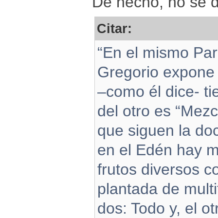
De hecho, no se d
Citar:
“En el mismo Para
Gregorio expone 
–como él dice- t
del otro es “Mezc
que siguen la doc
en el Edén hay m
frutos diversos c
plantada de multi
dos: Todo y, el o