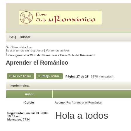
FAQ
Buscar
Su última visita fue:
Buscar temas sin respuesta
|
Ver temas activos
Índice general
»
Club del Románico
»
Foro Club del Románico
Aprender el Románico
Página
27
de
28
[ 278 mensajes ]
Imprimir vista
Autor
Corbio
Asunto:
Re: Aprender el Románico
Hola a todos
Registrado:
Lun Jul 13, 2009
10:31 am
Mensajes:
6734