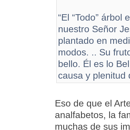
“El “Todo” árbol 
nuestro Señor Jes
plantado en medi
modos. .. Su frut
bello. Él es lo Be
causa y plenitud d
Eso de que el Art
analfabetos, la f
muchas de sus imá