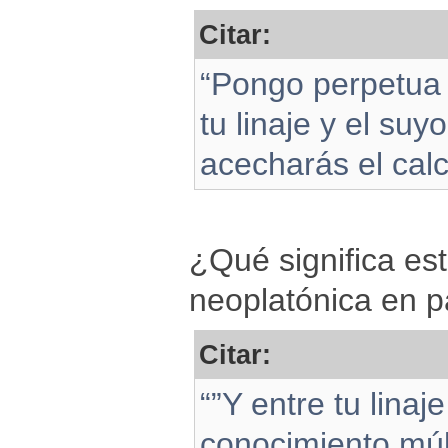
Citar:
“Pongo perpetua e
tu linaje y el suy
acecharás el calca
¿Qué significa est
neoplatónica en p
Citar:
“”Y entre tu linaje
conocimiento múlt