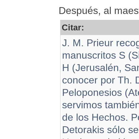
Después, al maes
Citar:
J. M. Prieur reco
manuscritos S (Si
H (Jerusalén, San
conocer por Th. 
Peloponesios (At
servimos también
de los Hechos. P
Detorakis sólo s