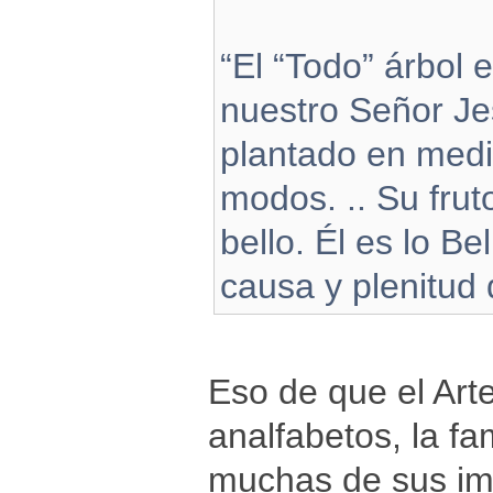
“El “Todo” árbol 
nuestro Señor Jes
plantado en medi
modos. .. Su frut
bello. Él es lo Be
causa y plenitud d
Eso de que el Art
analfabetos, la f
muchas de sus imá