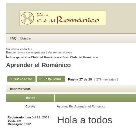
FAQ
Buscar
Su última visita fue:
Buscar temas sin respuesta
|
Ver temas activos
Índice general
»
Club del Románico
»
Foro Club del Románico
Aprender el Románico
Página
27
de
28
[ 278 mensajes ]
Imprimir vista
Autor
Corbio
Asunto:
Re: Aprender el Románico
Hola a todos
Registrado:
Lun Jul 13, 2009
10:31 am
Mensajes:
6732