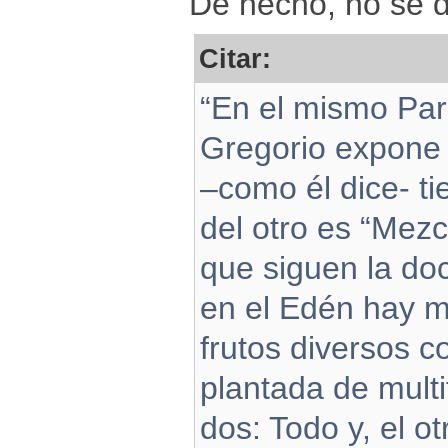
De hecho, no se d
Citar:
“En el mismo Para
Gregorio expone 
–como él dice- t
del otro es “Mezc
que siguen la doc
en el Edén hay m
frutos diversos c
plantada de multi
dos: Todo y, el o