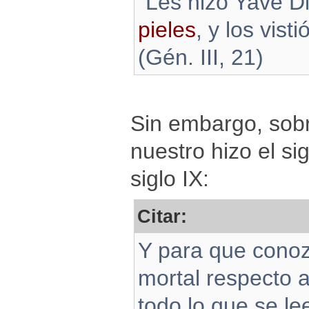
“Les hizo Yavé D
pieles
, y los visti
(Gén. III, 21)
Sin embargo, sobr
nuestro hizo el si
siglo IX:
Citar:
Y para que conoz
mortal respecto a
todo lo que se le