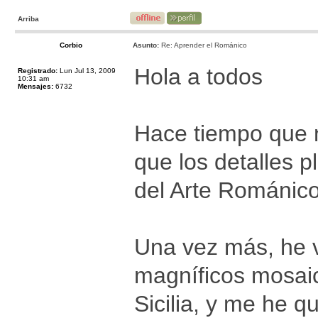
Arriba
Corbio
Asunto:
Re: Aprender el Románico
Hola a todos
Registrado:
Lun Jul 13, 2009
10:31 am
Mensajes:
6732
Hace tiempo que 
que los detalles p
del Arte Románic
Una vez más, he vu
magníficos mosaic
Sicilia, y me he 