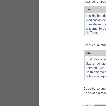
Toca leer un po
Citar:
Los Hechos de 
predicación de
consideran que
únicamente de 
de Tomás.
Después, al ma
Citar:
J. M. Prieur r
Sabas, del sig
servimos tambi
un fragmento d
publicaba bajo
Es evidente que 
Un abrazo a to