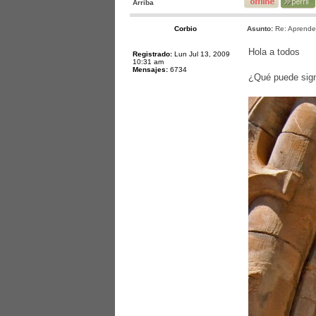
Arriba
Corbio
Asunto:
Re: Aprende
Hola a todos
Registrado:
Lun Jul 13, 2009
10:31 am
Mensajes:
6734
¿Qué puede signi