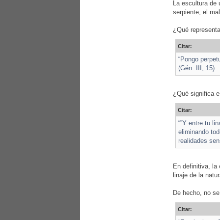
La escultura de 
serpiente, el ma
¿Qué representa
Citar:
“Pongo perpetua
(Gén. III, 15)
¿Qué significa e
Citar:
“”Y entre tu li
eliminando tod
realidades sens
En definitiva, la
linaje de la nat
De hecho, no se
Citar: