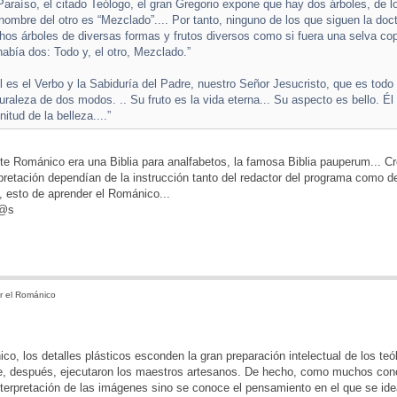
araíso, el citado Teólogo, el gran Gregorio expone que hay dos árboles, de l
 nombre del otro es “Mezclado”.... Por tanto, ninguno de los que siguen la doc
s árboles de diversas formas y frutos diversos como si fuera una selva copi
había dos: Todo y, el otro, Mezclado.”
ol es el Verbo y la Sabiduría del Padre, nuestro Señor Jesucristo, que es todo 
raleza de dos modos. .. Su fruto es la vida eterna... Su aspecto es bello. Él e
itud de la belleza....”
rte Románico era una Biblia para analfabetos, la famosa Biblia pauperum... 
pretación dependían de la instrucción tanto del redactor del programa como 
 esto de aprender el Románico...
d@s
r el Románico
ico, los detalles plásticos esconden la gran preparación intelectual de los te
, después, ejecutaron los maestros artesanos. De hecho, como muchos conoc
terpretación de las imágenes sino se conoce el pensamiento en el que se ide