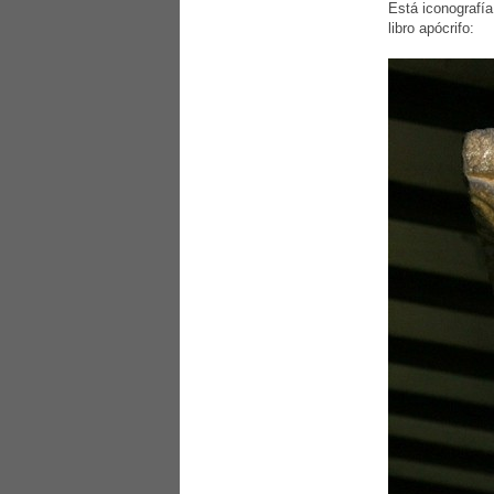
Está iconografía
libro apócrifo: