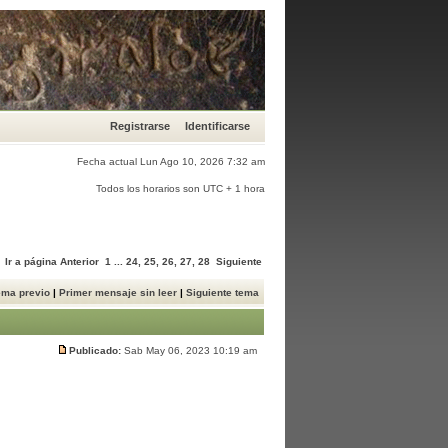
Registrarse
Identificarse
Fecha actual Lun Ago 10, 2026 7:32 am
Todos los horarios son UTC + 1 hora
Ir a página
Anterior
1
...
24
,
25
,
26
,
27
,
28
Siguiente
ema previo
|
Primer mensaje sin leer
|
Siguiente tema
Publicado:
Sab May 06, 2023 10:19 am