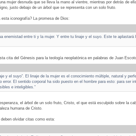
una mujer desnuda que se lleva la mano al vientre, mientras por detrás de ella
ligno, justo debajo de un árbol que se representa con un solo fruto.
 esta iconografía? La promesa de Dios:
 enemistad entre ti y la mujer. Y entre tu linaje y el suyo. Este te aplastará 
sta cita del Génesis para la teología neoplatónica en palabras de Juan Escot
naje y el suyo”. El linaje de la mujer es el conocimiento múltiple, natural y per
o error. El sentido corporal ha sido puesto en el hombre para esto: para ser i
ibles e inteligibles.”
 esperanza, el árbol de un solo fruto, Cristo, el que está esculpido sobre la ca
uraleza humana de Cristo.
 deben olvidar citas como esta: