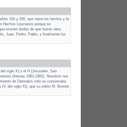
años 150 y 200, que narra los hechos y la
ién Hechos Leucianos porque se
nque existen dudas de que fueran obra
és, Juan, Pedro, Pablo, y finalmente los
del siglo X) y el H (Jerusalén, San
ponesios (Atenas 1981-1982). Nosotros nos
imiento de Detorakis sólo se conservaba
(V, del siglo XI), que su editor M. Bonnet