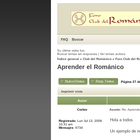
FAQ
Buscar
Su última visita fue:
Buscar temas sin respuesta
|
Ver temas activos
Índice general
»
Club del Románico
»
Foro Club del 
Aprender el Románico
Página
27
d
Imprimir vista
Autor
Corbio
Asunto:
Re: Aprende
Hola a todos
Registrado:
Lun Jul 13, 2009
10:31 am
Mensajes:
6734
Un ejemplo de re