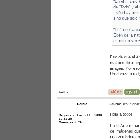
“En el mismo P
de “Todo” y el
Edén hay mucho
sino que sólo 
“El “Todo” árb
Edén de la natu
es causa y plen
Eso de que el A
matices de inter
imagen. Por eso,
Un abrazo a to
Arriba
Corbio
Asunto:
Re: Aprende
Hola a todos
Registrado:
Lun Jul 13, 2009
10:31 am
Mensajes:
6734
En el Arte román
de imágenes que
una verdadera in