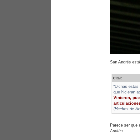
San Andrés está 
Citar:
“Dichas estas 
que hicieran a
Vinieron, pues
articulaciones
(
Hechos de And
Parece ser que e
Andrés
.