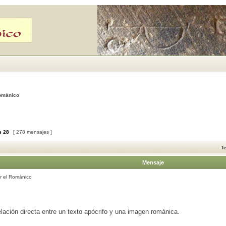
Románico
e
28
[ 278 mensajes ]
T
Mensaje
r el Románico
lación directa entre un texto apócrifo y una imagen románica.