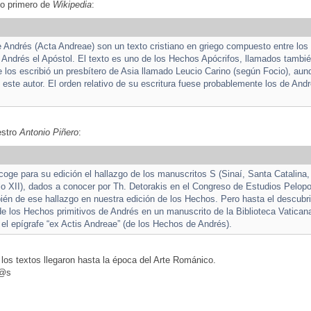
co primero de
Wikipedia
:
Andrés (Acta Andreae) son un texto cristiano en griego compuesto entre los 
 Andrés el Apóstol. El texto es uno de los Hechos Apócrifos, llamados tamb
 los escribió un presbítero de Asia llamado Leucio Carino (según Focio), au
este autor. El orden relativo de su escritura fuese probablemente los de Andr
estro
Antonio Piñero
:
ecoge para su edición el hallazgo de los manuscritos S (Sinaí, Santa Catalina, 
lo XII), dados a conocer por Th. Detorakis en el Congreso de Estudios Pelo
én de ese hallazgo en nuestra edición de los Hechos. Pero hasta el descubr
e los Hechos primitivos de Andrés en un manuscrito de la Biblioteca Vaticana 
 el epígrafe “ex Actis Andreae” (de los Hechos de Andrés).
los textos llegaron hasta la época del Arte Románico.
d@s