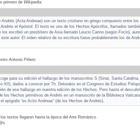
co primero de
Wikipedia
:
Andrés (Acta Andreae) son un texto cristiano en griego compuesto entre los 
 Andrés el Apóstol. El texto es uno de los Hechos Apócrifos, llamados tamb
 los escribió un presbítero de Asia llamado Leucio Carino (según Focio), au
este autor. El orden relativo de su escritura fuese probablemente los de Andr
estro
Antonio Piñero
:
ecoge para su edición el hallazgo de los manuscritos S (Sinaí, Santa Catalina, 
lo XII), dados a conocer por Th. Detorakis en el Congreso de Estudios Pelo
én de ese hallazgo en nuestra edición de los Hechos. Pero hasta el descubr
e los Hechos primitivos de Andrés en un manuscrito de la Biblioteca Vaticana 
 el epígrafe “ex Actis Andreae” (de los Hechos de Andrés).
los textos llegaron hasta la época del Arte Románico.
d@s