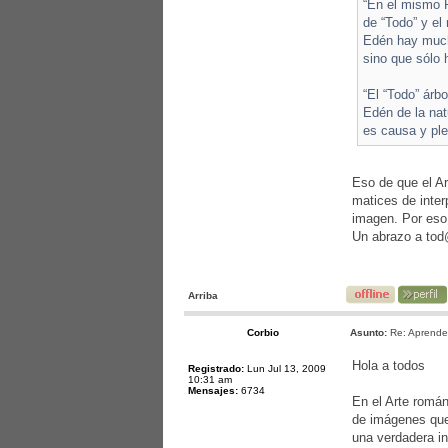
“En el mismo P
de “Todo” y el
Edén hay mucho
sino que sólo 
“El “Todo” árb
Edén de la natu
es causa y plen
Eso de que el A
matices de inter
imagen. Por eso,
Un abrazo a to
Arriba
Corbio
Asunto:
Re: Aprende
Hola a todos
Registrado:
Lun Jul 13, 2009
10:31 am
Mensajes:
6734
En el Arte román
de imágenes que
una verdadera in