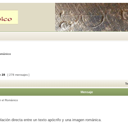
Románico
e
28
[ 278 mensajes ]
T
Mensaje
r el Románico
lación directa entre un texto apócrifo y una imagen románica.