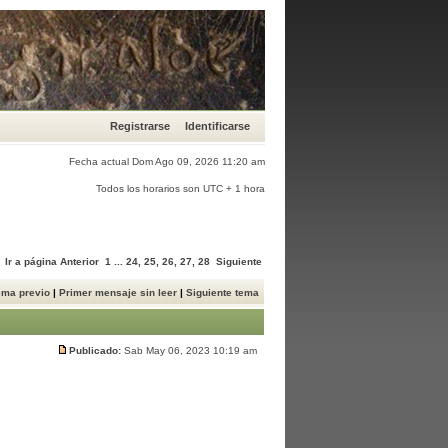
Registrarse
Identificarse
Fecha actual Dom Ago 09, 2026 11:20 am
Todos los horarios son UTC + 1 hora
Ir a página
Anterior
1
...
24
,
25
,
26
,
27
,
28
Siguiente
ema previo
|
Primer mensaje sin leer
|
Siguiente tema
Publicado:
Sab May 06, 2023 10:19 am