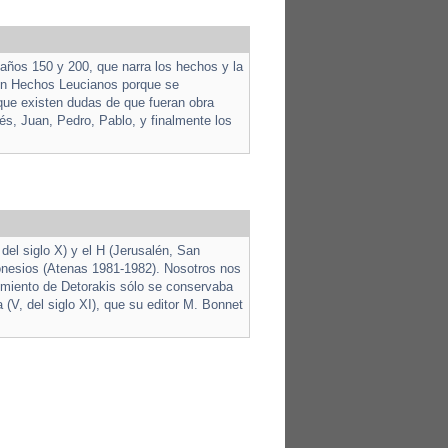
años 150 y 200, que narra los hechos y la
ién Hechos Leucianos porque se
nque existen dudas de que fueran obra
és, Juan, Pedro, Pablo, y finalmente los
del siglo X) y el H (Jerusalén, San
ponesios (Atenas 1981-1982). Nosotros nos
imiento de Detorakis sólo se conservaba
(V, del siglo XI), que su editor M. Bonnet