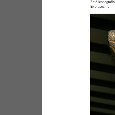
Está iconografía
libro apócrifo: