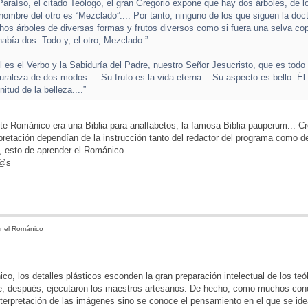
araíso, el citado Teólogo, el gran Gregorio expone que hay dos árboles, de l
 nombre del otro es “Mezclado”.... Por tanto, ninguno de los que siguen la doc
s árboles de diversas formas y frutos diversos como si fuera una selva copi
había dos: Todo y, el otro, Mezclado.”
ol es el Verbo y la Sabiduría del Padre, nuestro Señor Jesucristo, que es todo 
raleza de dos modos. .. Su fruto es la vida eterna... Su aspecto es bello. Él e
itud de la belleza....”
rte Románico era una Biblia para analfabetos, la famosa Biblia pauperum... 
pretación dependían de la instrucción tanto del redactor del programa como 
 esto de aprender el Románico...
d@s
r el Románico
ico, los detalles plásticos esconden la gran preparación intelectual de los te
, después, ejecutaron los maestros artesanos. De hecho, como muchos conoc
terpretación de las imágenes sino se conoce el pensamiento en el que se ide