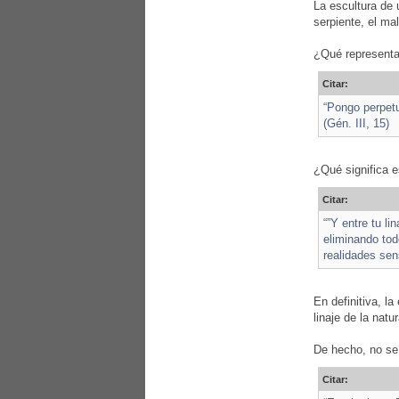
La escultura de 
serpiente, el ma
¿Qué representa
Citar:
“Pongo perpetua
(Gén. III, 15)
¿Qué significa e
Citar:
“”Y entre tu li
eliminando tod
realidades sens
En definitiva, la
linaje de la nat
De hecho, no se
Citar: