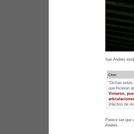
San Andrés está 
Citar:
“Dichas estas 
que hicieran a
Vinieron, pues
articulaciones
(
Hechos de And
Parece ser que e
Andrés
.