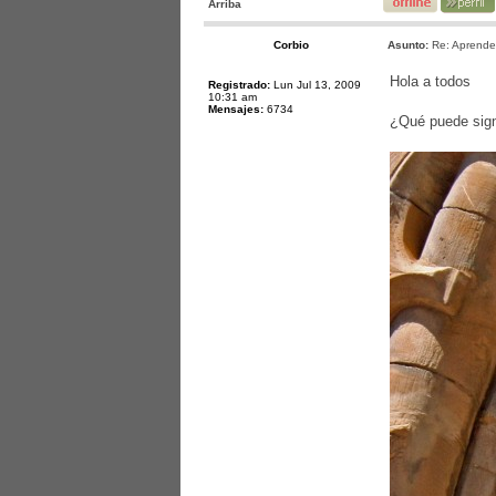
Arriba
Corbio
Asunto:
Re: Aprende
Hola a todos
Registrado:
Lun Jul 13, 2009
10:31 am
Mensajes:
6734
¿Qué puede signi