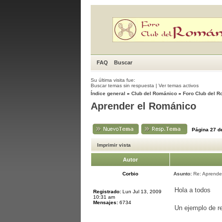
FAQ
Buscar
Su última visita fue:
Buscar temas sin respuesta
|
Ver temas activos
Índice general
»
Club del Románico
»
Foro Club del 
Aprender el Románico
Página
27
d
Imprimir vista
Autor
Corbio
Asunto:
Re: Aprende
Hola a todos
Registrado:
Lun Jul 13, 2009
10:31 am
Mensajes:
6734
Un ejemplo de re