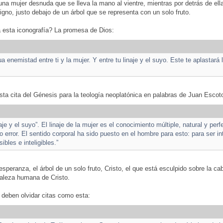
una mujer desnuda que se lleva la mano al vientre, mientras por detrás de ella
ligno, justo debajo de un árbol que se representa con un solo fruto.
 esta iconografía? La promesa de Dios:
 enemistad entre ti y la mujer. Y entre tu linaje y el suyo. Este te aplastará 
sta cita del Génesis para la teología neoplatónica en palabras de Juan Escot
naje y el suyo”. El linaje de la mujer es el conocimiento múltiple, natural y per
o error. El sentido corporal ha sido puesto en el hombre para esto: para ser i
ibles e inteligibles.”
 esperanza, el árbol de un solo fruto, Cristo, el que está esculpido sobre la ca
uraleza humana de Cristo.
 deben olvidar citas como esta: