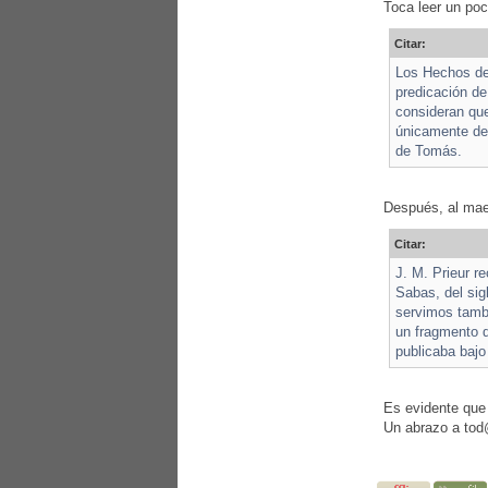
Toca leer un po
Citar:
Los Hechos de 
predicación de
consideran que
únicamente de 
de Tomás.
Después, al ma
Citar:
J. M. Prieur r
Sabas, del sig
servimos tambi
un fragmento d
publicaba bajo
Es evidente que 
Un abrazo a to