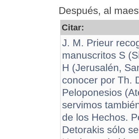
Después, al maes
Citar:
J. M. Prieur reco
manuscritos S (Si
H (Jerusalén, San
conocer por Th. 
Peloponesios (At
servimos también
de los Hechos. P
Detorakis sólo s