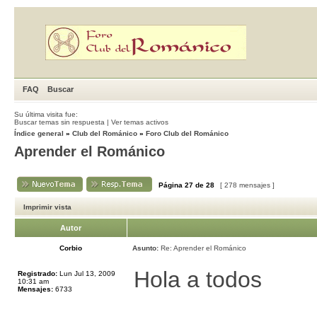
FAQ
Buscar
Su última visita fue:
Buscar temas sin respuesta
|
Ver temas activos
Índice general
»
Club del Románico
»
Foro Club del Románico
Aprender el Románico
Página
27
de
28
[ 278 mensajes ]
Imprimir vista
Autor
Corbio
Asunto:
Re: Aprender el Románico
Hola a todos
Registrado:
Lun Jul 13, 2009
10:31 am
Mensajes:
6733