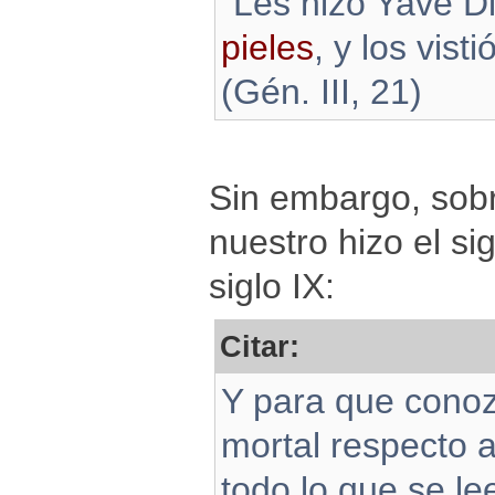
“Les hizo Yavé D
pieles
, y los visti
(Gén. III, 21)
Sin embargo, sobr
nuestro hizo el si
siglo IX:
Citar:
Y para que conoz
mortal respecto a
todo lo que se le