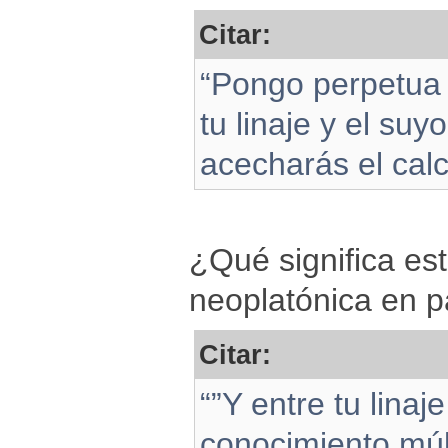
Citar:
“Pongo perpetua e
tu linaje y el suy
acecharás el calca
¿Qué significa est
neoplatónica en p
Citar:
“”Y entre tu linaje
conocimiento múlt