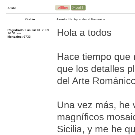
Arriba
Corbio
Asunto:
Re: Aprender el Románico
Hola a todos
Registrado:
Lun Jul 13, 2009
10:31 am
Mensajes:
6733
Hace tiempo que 
que los detalles p
del Arte Románic
Una vez más, he vu
magníficos mosaic
Sicilia, y me he 