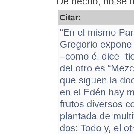
De hecho, no se d
Citar:
“En el mismo Para
Gregorio expone 
–como él dice- t
del otro es “Mezc
que siguen la doc
en el Edén hay m
frutos diversos c
plantada de multi
dos: Todo y, el o