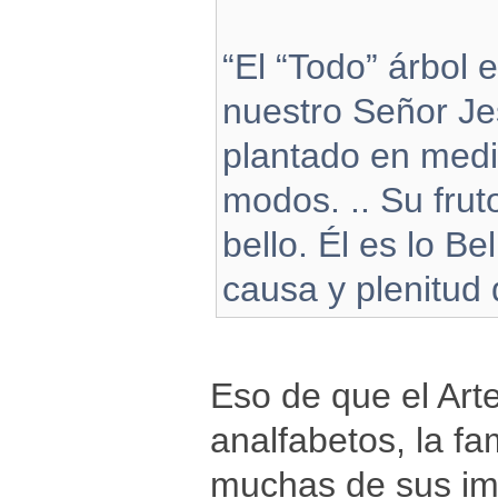
“El “Todo” árbol 
nuestro Señor Jes
plantado en medi
modos. .. Su frut
bello. Él es lo Be
causa y plenitud d
Eso de que el Art
analfabetos, la f
muchas de sus imá