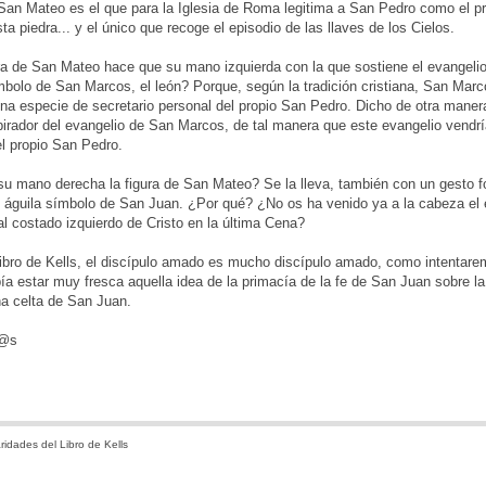
San Mateo es el que para la Iglesia de Roma legitima a San Pedro como el pr
ta piedra... y el único que recoge el episodio de las llaves de los Cielos.
ra de San Mateo hace que su mano izquierda con la que sostiene el evangeli
ímbolo de San Marcos, el león? Porque, según la tradición cristiana, San Marco
una especie de secretario personal del propio San Pedro. Dicho de otra manera,
pirador del evangelio de San Marcos, de tal manera que este evangelio vendrí
l propio San Pedro.
 mano derecha la figura de San Mateo? Se la lleva, también con un gesto for
l águila símbolo de San Juan. ¿Por qué? ¿No os ha venido ya a la cabeza el 
al costado izquierdo de Cristo en la última Cena?
libro de Kells, el discípulo amado es mucho discípulo amado, como intentare
ía estar muy fresca aquella idea de la primacía de la fe de San Juan sobre 
ana celta de San Juan.
d@s
ridades del Libro de Kells