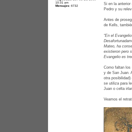
10:31 am
Si en la anterio
Mensajes:
6732
Pedro y su relev
Antes de prosegu
de Kells, tambi
“En el Evangelio
Desafortunadame
Mateo, ha conser
existieron pero 
Evangelio es tr
Como faltan los
y de San Juan. A
otra posibilidad
se utiliza para 
Juan o celta irl
Veamos el retra