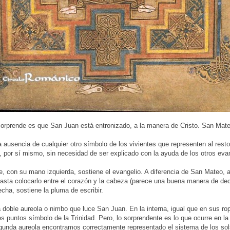
orprende es que San Juan está entronizado, a la manera de Cristo. San Mateo
 ausencia de cualquier otro símbolo de los vivientes que representen al resto
, por sí mismo, sin necesidad de ser explicado con la ayuda de los otros eva
e, con su mano izquierda, sostiene el evangelio. A diferencia de San Mateo,
asta colocarlo entre el corazón y la cabeza (parece una buena manera de decir
ha, sostiene la pluma de escribir.
 doble aureola o nimbo que luce San Juan. En la interna, igual que en sus r
res puntos símbolo de la Trinidad. Pero, lo sorprendente es lo que ocurre en l
gunda aureola encontramos correctamente representado el sistema de los sols