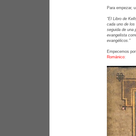
Para empezar, u
“El Libro de Kel
cada uno de los 
seguida de una p
evangelista corr
evangélicos.”
Empecemos por l
Románico
: