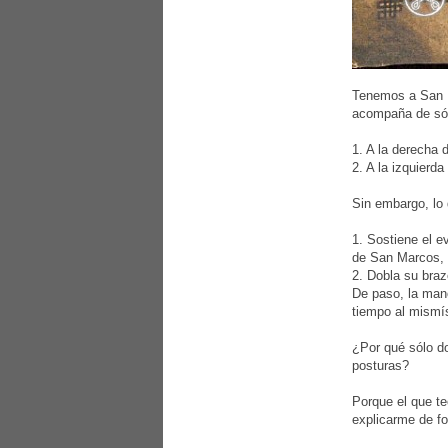
Tenemos a San Ma
acompaña de sól
1. A la derecha
2. A la izquierd
Sin embargo, lo
1. Sostiene el e
de San Marcos, e
2. Dobla su braz
De paso, la mano
tiempo al mismí
¿Por qué sólo d
posturas?
Porque el que te
explicarme de f