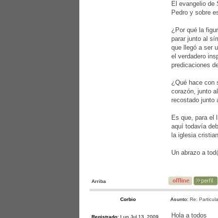
El evangelio de 
Pedro y sobre es
¿Por qué la figu
parar junto al s
que llegó a ser 
el verdadero ins
predicaciones de
¿Qué hace con su
corazón, junto a
recostado junto 
Es que, para el 
aquí todavía deb
la iglesia cristi
Un abrazo a to
Arriba
Corbio
Asunto:
Re: Particula
Hola a todos
Registrado:
Lun Jul 13, 2009