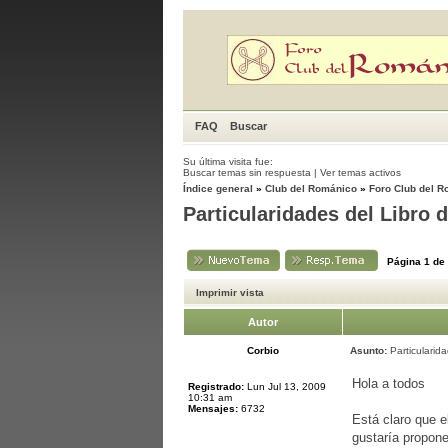
FAQ
Buscar
Su última visita fue:
Buscar temas sin respuesta
|
Ver temas activos
Índice general
»
Club del Románico
»
Foro Club del 
Particularidades del Libro d
Página
1
de
Imprimir vista
Autor
Corbio
Asunto:
Particularida
Hola a todos
Registrado:
Lun Jul 13, 2009
10:31 am
Mensajes:
6732
Está claro que e
gustaría propone