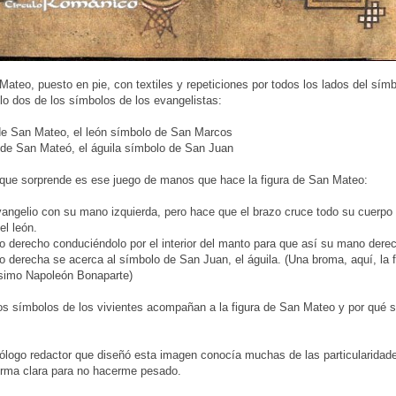
teo, puesto en pie, con textiles y repeticiones por todos los lados del símb
o dos de los símbolos de los evangelistas:
 de San Mateo, el león símbolo de San Marcos
a de San Mateó, el águila símbolo de San Juan
 que sorprende es ese juego de manos que hace la figura de San Mateo:
vangelio con su mano izquierda, pero hace que el brazo cruce todo su cuerpo p
l león.
o derecho conduciéndolo por el interior del manto para que así su mano derec
 derecha se acerca al símbolo de San Juan, el águila. (Una broma, aquí, la 
simo Napoleón Bonaparte)
os símbolos de los vivientes acompañan a la figura de San Mateo y por qué
ólogo redactor que diseñó esta imagen conocía muchas de las particularidades
orma clara para no hacerme pesado.