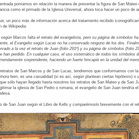
r entrada poníamos en relación la manera de presentar la figura de San Mateo e
ancia como el primado de la Iglesia Universal, ahora toca hacer un poco de aná
ir, un poco más de información acerca del tratamiento recibido iconográficame
én de
Wikipedia
:
 según Marcos falta el retrato del evangelista, pero su página de símbolos ha 
nte, el Evangelio según Lucas no ha conservado ninguno de los dos. Finalm
vado a la vez el retrato de Juan (folio 291º) y su página de símbolos (folio 2
se han perdido. En cualquier caso, el uso sistemático de todos los símbolos d
emendamente sorprendente, haciendo un fuerte hincapié en la unidad del mens
 retratos de San Marcos y de San Lucas, tendremos que conformarnos con la
hora bien, es una casualidad (si es así, según plantean ciertas hipótesis) o 
) que sólo hayan llegado hasta nosotros los retratos de San Mateo y de San 
legitimar la iglesia de San Pedro o romana; el evangelio de San Juan tendría e
andesa.
to de San Juan según el Libro de Kells y comparémoslo brevemente con el r