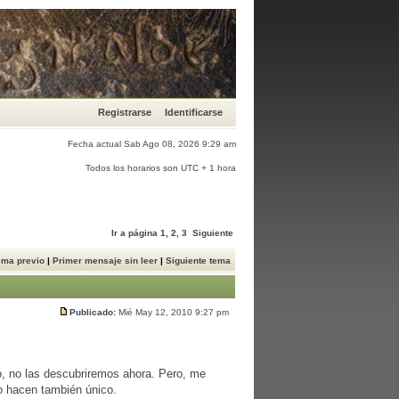
Registrarse
Identificarse
Fecha actual Sab Ago 08, 2026 9:29 am
Todos los horarios son UTC + 1 hora
Ir a página
1
,
2
,
3
Siguiente
ema previo
|
Primer mensaje sin leer
|
Siguiente tema
Publicado:
Mié May 12, 2010 9:27 pm
co, no las descubriremos ahora. Pero, me
lo hacen también único.