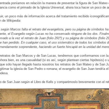
r entrada poníamos en relación la manera de presentar la figura de San Mateo e
ancia como el primado de la Iglesia Universal, ahora toca hacer un poco de aná
ir, un poco más de información acerca del tratamiento recibido iconográficame
én de
Wikipedia
:
 según Marcos falta el retrato del evangelista, pero su página de símbolos ha 
nte, el Evangelio según Lucas no ha conservado ninguno de los dos. Finalm
vado a la vez el retrato de Juan (folio 291º) y su página de símbolos (folio 2
se han perdido. En cualquier caso, el uso sistemático de todos los símbolos d
emendamente sorprendente, haciendo un fuerte hincapié en la unidad del mens
 retratos de San Marcos y de San Lucas, tendremos que conformarnos con la
hora bien, es una casualidad (si es así, según plantean ciertas hipótesis) o 
) que sólo hayan llegado hasta nosotros los retratos de San Mateo y de San 
legitimar la iglesia de San Pedro o romana; el evangelio de San Juan tendría e
andesa.
to de San Juan según el Libro de Kells y comparémoslo brevemente con el r