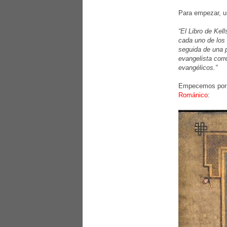
Para empezar, u
“El Libro de Kel
cada uno de los 
seguida de una p
evangelista corr
evangélicos.”
Empecemos por l
Románico
: