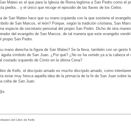
San Mateo es el que para la Iglesia de Roma legitima a San Pedro como el pr
ta piedra... y el único que recoge el episodio de las llaves de los Cielos.
ra de San Mateo hace que su mano izquierda con la que sostiene el evangeli
ímbolo de San Marcos, el león? Porque, según la tradición cristiana, San Marco
una especie de secretario personal del propio San Pedro. Dicho de otra manera,
pirador del evangelio de San Marcos, de tal manera que este evangelio vendrí
l propio San Pedro.
 mano derecha la figura de San Mateo? Se la lleva, también con un gesto for
l águila símbolo de San Juan. ¿Por qué? ¿No os ha venido ya a la cabeza el 
al costado izquierdo de Cristo en la última Cena?
libro de Kells, el discípulo amado es mucho discípulo amado, como intentare
ía estar muy fresca aquella idea de la primacía de la fe de San Juan sobre 
ana celta de San Juan.
d@s
ridades del Libro de Kells