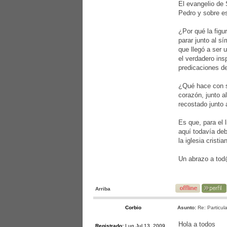
El evangelio de 
Pedro y sobre es
¿Por qué la figu
parar junto al s
que llegó a ser 
el verdadero ins
predicaciones de
¿Qué hace con su
corazón, junto a
recostado junto 
Es que, para el 
aquí todavía deb
la iglesia cristi
Un abrazo a to
Arriba
Corbio
Asunto:
Re: Particula
Hola a todos
Registrado:
Lun Jul 13, 2009