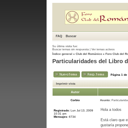
FAQ
Buscar
Su última visita fue:
Buscar temas sin respuesta
|
Ver temas activos
Índice general
»
Club del Románico
»
Foro Club del 
Particularidades del Libro d
Página
1
de
Imprimir vista
Autor
Corbio
Asunto:
Particularida
Hola a todos
Registrado:
Lun Jul 13, 2009
10:31 am
Mensajes:
6734
Está claro que e
gustaría propone