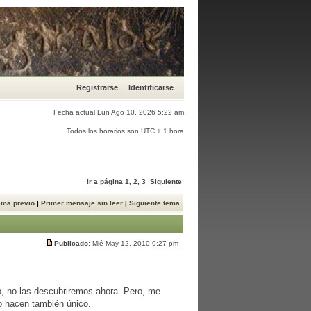
Registrarse
Identificarse
Fecha actual Lun Ago 10, 2026 5:22 am
Todos los horarios son UTC + 1 hora
Ir a página
1
,
2
,
3
Siguiente
ema previo
|
Primer mensaje sin leer
|
Siguiente tema
Publicado:
Mié May 12, 2010 9:27 pm
co, no las descubriremos ahora. Pero, me
lo hacen también único.