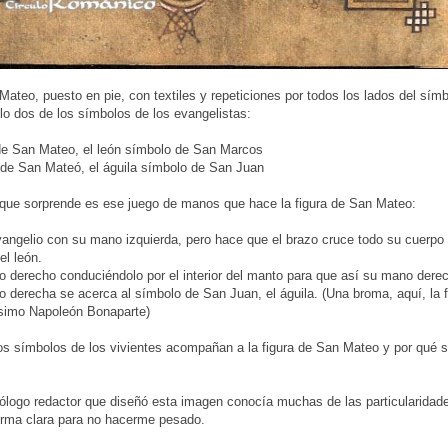
teo, puesto en pie, con textiles y repeticiones por todos los lados del símb
o dos de los símbolos de los evangelistas:
 de San Mateo, el león símbolo de San Marcos
a de San Mateó, el águila símbolo de San Juan
 que sorprende es ese juego de manos que hace la figura de San Mateo:
vangelio con su mano izquierda, pero hace que el brazo cruce todo su cuerpo p
l león.
o derecho conduciéndolo por el interior del manto para que así su mano derec
 derecha se acerca al símbolo de San Juan, el águila. (Una broma, aquí, la 
simo Napoleón Bonaparte)
os símbolos de los vivientes acompañan a la figura de San Mateo y por qué
ólogo redactor que diseñó esta imagen conocía muchas de las particularidades
orma clara para no hacerme pesado.