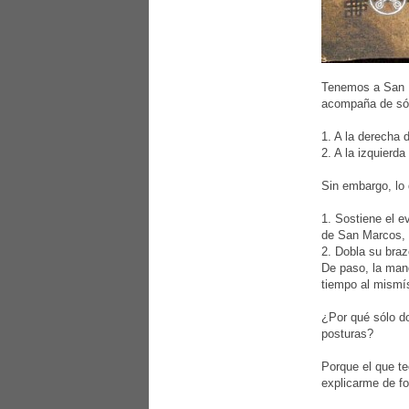
Tenemos a San Ma
acompaña de sól
1. A la derecha
2. A la izquierd
Sin embargo, lo
1. Sostiene el e
de San Marcos, e
2. Dobla su braz
De paso, la mano
tiempo al mismí
¿Por qué sólo d
posturas?
Porque el que te
explicarme de f