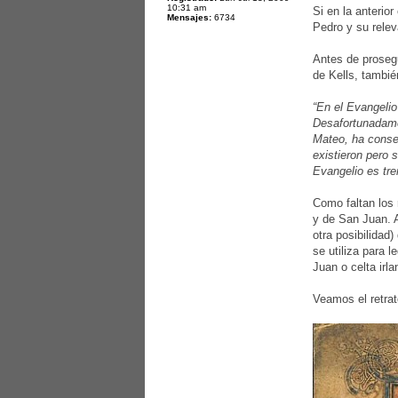
10:31 am
Si en la anterio
Mensajes:
6734
Pedro y su relev
Antes de prosegu
de Kells, tambi
“En el Evangelio
Desafortunadame
Mateo, ha conser
existieron pero 
Evangelio es tr
Como faltan los
y de San Juan. A
otra posibilidad
se utiliza para 
Juan o celta irl
Veamos el retra