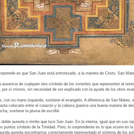
orprende es que San Juan está entronizado, a la manera de Cristo. San Mateo
 ausencia de cualquier otro símbolo de los vivientes que representen al resto
, por sí mismo, sin necesidad de ser explicado con la ayuda de los otros eva
e, con su mano izquierda, sostiene el evangelio. A diferencia de San Mateo,
asta colocarlo entre el corazón y la cabeza (parece una buena manera de decir
ha, sostiene la pluma de escribir.
 doble aureola o nimbo que luce San Juan. En la interna, igual que en sus r
res puntos símbolo de la Trinidad. Pero, lo sorprendente es lo que ocurre en l
gunda aureola encontramos correctamente representado el sistema de los sols