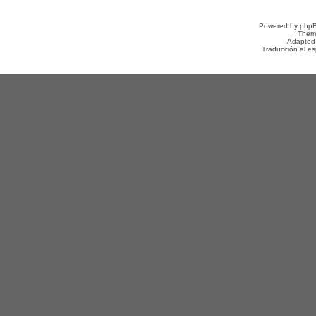
Powered by
php
Them
Adapted
Traducción al e