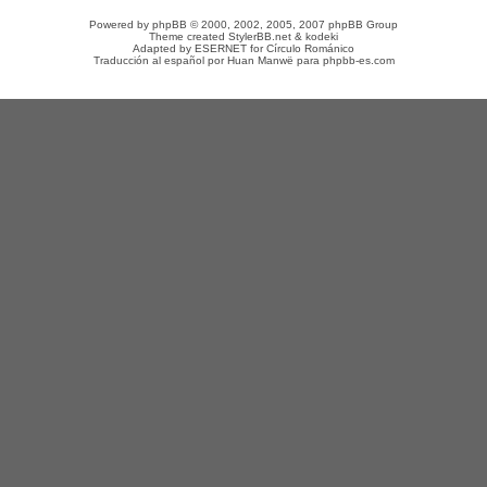
Powered by
phpBB
© 2000, 2002, 2005, 2007 phpBB Group
Theme created
StylerBB.net
&
kodeki
Adapted by
ESERNET
for
Círculo Románico
Traducción al español por
Huan Manwë
para
phpbb-es.com