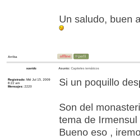
Un saludo, buen 
Arriba
xavidc
Asunto:
Capiteles temáticos
Si un poquillo des
Registrado:
Mié Jul 15, 2009
8:22 am
Mensajes:
2220
Son del monasteri
tema de Irmensul 
Bueno eso , iremo