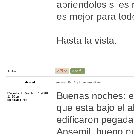
abriendolos si es 
es mejor para tod
Hasta la vista.
Arriba
demati
Asunto:
Re: Capiteles temáticos
Buenas noches: es
Registrado:
Vie Jul 17, 2009
11:19 am
Mensajes:
64
que esta bajo el a
edificaron pegada 
Ansemil, bueno pu