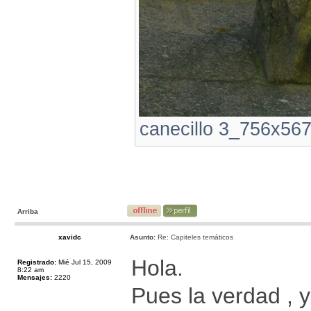
canecillo 3_756x567.
Arriba
xavidc
Asunto:
Re: Capiteles temáticos
Hola.
Registrado:
Mié Jul 15, 2009
8:22 am
Mensajes:
2220
Pues la verdad , 