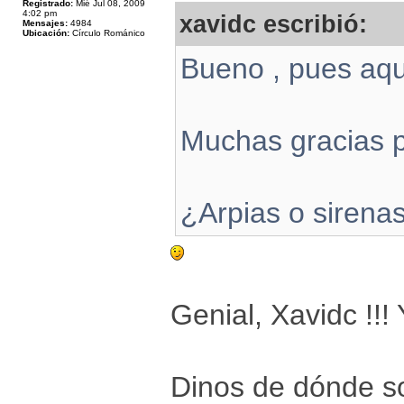
Registrado:
Mié Jul 08, 2009
4:02 pm
xavidc escribió:
Mensajes:
4984
Ubicación:
Círculo Románico
Bueno , pues aqui
Muchas gracias p
¿Arpias o sirena
Genial, Xavidc !!! 
Dinos de dónde son