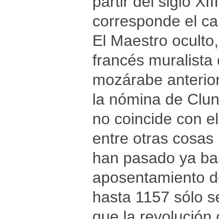
partir del siglo XI
corresponde el cap
El Maestro oculto,
francés muralista 
mozárabe anterior
la nómina de Cluny
no coincide con e
entre otras cosas 
han pasado ya ba
aposentamiento de
hasta 1157 sólo se
que la revolución