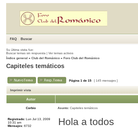
FAQ
Buscar
Su última visita fue:
Buscar temas sin respuesta
|
Ver temas activos
Índice general
»
Club del Románico
»
Foro Club del Románico
Capiteles temáticos
Página
1
de
15
[ 145 mensajes ]
Imprimir vista
Autor
Corbio
Asunto:
Capiteles temáticos
Hola a todos
Registrado:
Lun Jul 13, 2009
10:31 am
Mensajes:
6732