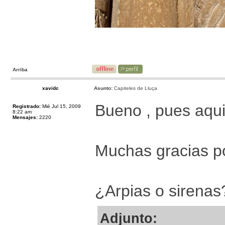
Arriba
xavidc
Asunto:
Capiteles de Lluça
Bueno , pues aqui
Registrado:
Mié Jul 15, 2009
8:22 am
Mensajes:
2220
Muchas gracias po
¿Arpias o sirenas
Adjunto: