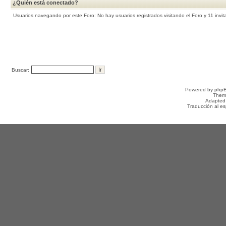
¿Quién está conectado?
Usuarios navegando por este Foro: No hay usuarios registrados visitando el Foro y 11 invi
Buscar:
Powered by
php
Them
Adapted
Traducción al e