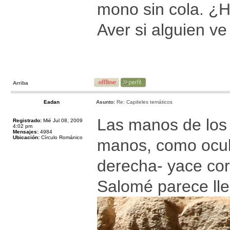
mono sin cola. ¿H
Aver si alguien ve
Arriba
Eadan
Asunto:
Re: Capiteles temáticos
Las manos de los
Registrado:
Mié Jul 08, 2009
4:02 pm
Mensajes:
4984
Ubicación:
Círculo Románico
manos, como ocult
derecha- yace cor
Salomé parece lle