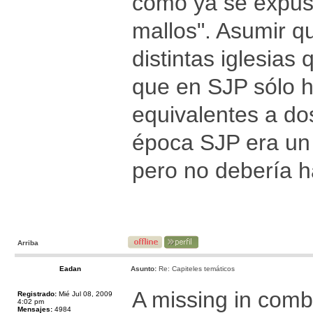
como ya se expuso 
mallos". Asumir q
distintas iglesia
que en SJP sólo h
equivalentes a do
época SJP era un
pero no debería h
Arriba
Eadan
Asunto:
Re: Capiteles temáticos
A missing in com
Registrado:
Mié Jul 08, 2009
4:02 pm
Mensajes:
4984