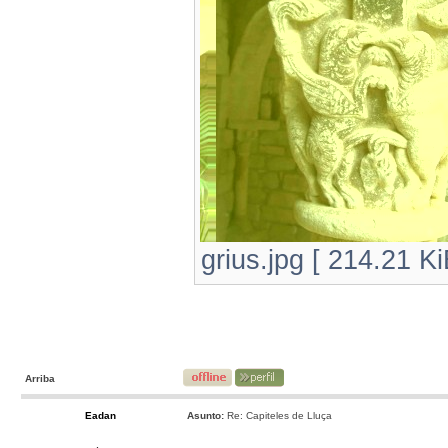
grius.jpg [ 214.21 K
Arriba
Eadan
Asunto:
Re: Capiteles de Lluça