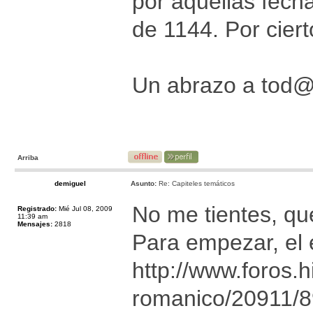
por aquellas fecha
de 1144. Por cier
Un abrazo a tod
Arriba
demiguel
Asunto:
Re: Capiteles temáticos
No me tientes, que
Registrado:
Mié Jul 08, 2009
11:39 am
Mensajes:
2818
Para empezar, el e
http://www.foros.h
romanico/20911/8