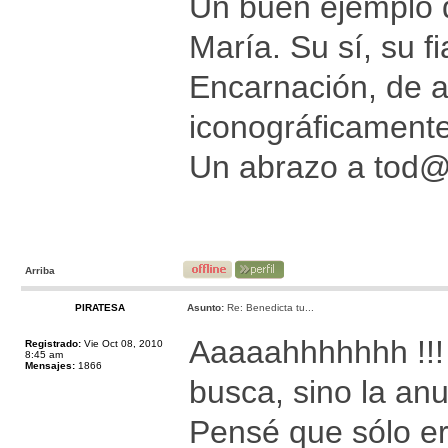
Un buen ejemplo d
María. Su sí, su f
Encarnación, de a
iconográficamente
Un abrazo a tod
Arriba
PIRATESA
Asunto:
Re: Benedicta tu...
Aaaaahhhhhhh !!! 
Registrado:
Vie Oct 08, 2010
8:45 am
Mensajes:
1866
busca, sino la anu
Pensé que sólo e