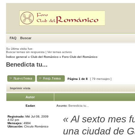
FAQ
Buscar
Su última visita fue:
Buscar temas sin respuesta
|
Ver temas activos
Índice general
»
Club del Románico
»
Foro Club del Románico
Benedicta tu...
Página
1
de
8
[ 79 mensajes ]
Imprimir vista
Autor
Eadan
Asunto:
Benedicta tu...
« Al sexto mes f
Registrado:
Mié Jul 08, 2009
4:02 pm
Mensajes:
4984
Ubicación:
Círculo Románico
una ciudad de Ga