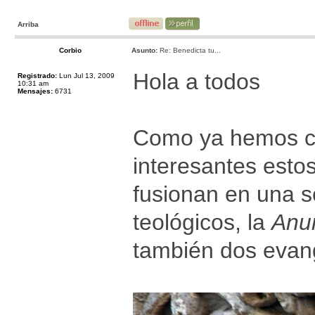
Arriba
Corbio
Asunto:
Re: Benedicta tu...
Hola a todos
Registrado:
Lun Jul 13, 2009
10:31 am
Mensajes:
6731
Como ya hemos c
interesantes estos
fusionan en una s
teológicos, la
Anu
también dos evan