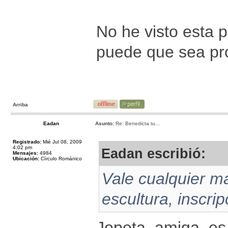
No he visto esta 
puede que sea pr
Arriba
Eadan
Asunto:
Re: Benedicta tu...
Registrado:
Mié Jul 08, 2009
4:02 pm
Eadan escribió:
Mensajes:
4984
Ubicación:
Círculo Románico
Vale cualquier ma
escultura, inscri
Jopeta, amiga, es 