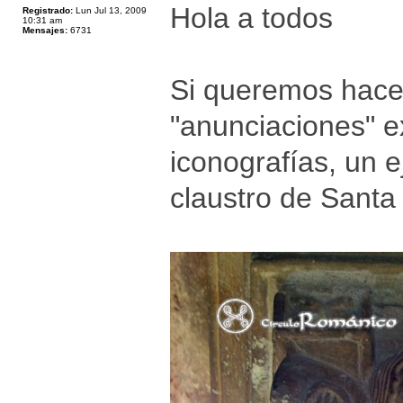
Hola a todos
Registrado:
Lun Jul 13, 2009
10:31 am
Mensajes:
6731
Si queremos hacer
"anunciaciones" ex
iconografías, un 
claustro de Santa 