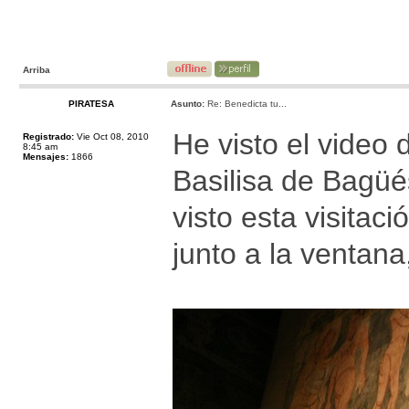
Arriba
PIRATESA
Asunto:
Re: Benedicta tu...
He visto el video d
Registrado:
Vie Oct 08, 2010
8:45 am
Mensajes:
1866
Basilisa de Bagü
visto esta visitac
junto a la ventana