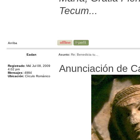
Tecum...
Arriba
Eadan
Asunto:
Re: Benedicta tu...
Anunciación de C
Registrado:
Mié Jul 08, 2009
4:02 pm
Mensajes:
4984
Ubicación:
Círculo Románico