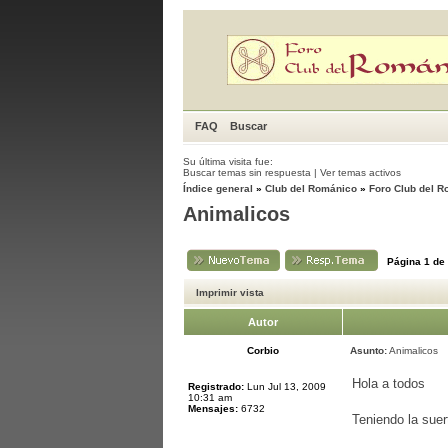
FAQ
Buscar
Su última visita fue:
Buscar temas sin respuesta
|
Ver temas activos
Índice general
»
Club del Románico
»
Foro Club del 
Animalicos
Página
1
de
Imprimir vista
Autor
Corbio
Asunto:
Animalicos
Hola a todos
Registrado:
Lun Jul 13, 2009
10:31 am
Mensajes:
6732
Teniendo la sue