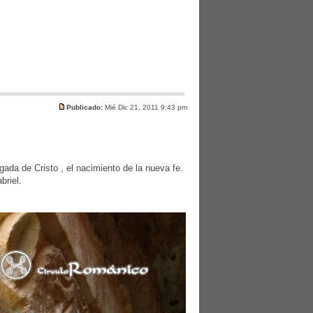
Publicado:
Mié Dic 21, 2011 9:43 pm
gada de Cristo , el nacimiento de la nueva fe.
briel.