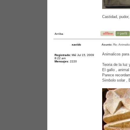
Castidad, pudor,
Arriba
xavidc
Asunto:
Re: Animalic
Animalicos para 
Registrado:
Mié Jul 15, 2009
8:22 am
Mensajes:
2220
Teoria de la luz 
El gallo , anima
Parece recordarn
Simbolo solar ,