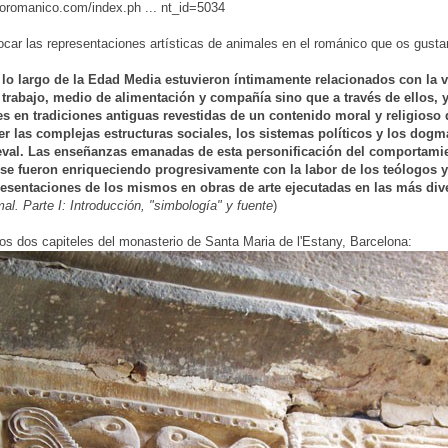
loromanico.com/index.ph ... nt_id=5034
car las representaciones artísticas de animales en el románico que os gust
 lo largo de la Edad Media estuvieron íntimamente relacionados con la
 trabajo, medio de alimentación y compañía sino que a través de ellos,
s en tradiciones antiguas revestidas de un contenido moral y religioso d
 las complejas estructuras sociales, los sistemas políticos y los dogma
val. Las enseñanzas emanadas de esta personificación del comportamien
 se fueron enriqueciendo progresivamente con la labor de los teólogos y
esentaciones de los mismos en obras de arte ejecutadas en las más diver
al. Parte I: Introducción, "simbología" y fuente
)
s dos capiteles del monasterio de Santa Maria de l'Estany, Barcelona: