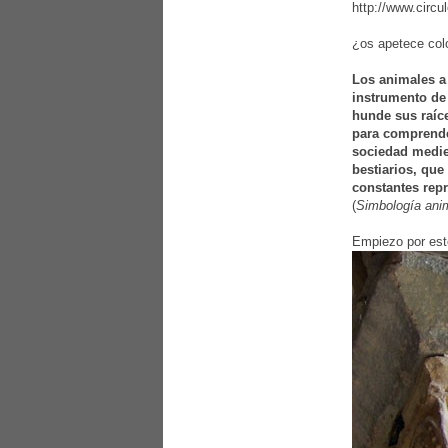
http://www.circu
¿os apetece colo
Los animales a
instrumento de
hunde sus raíce
para comprender
sociedad medie
bestiarios, que
constantes repr
(
Simbología anim
Empiezo por esto