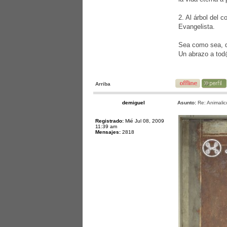
2. Al árbol del 
Evangelista.
Sea como sea, d
Un abrazo a to
Arriba
demiguel
Asunto:
Re: Animalic
Registrado:
Mié Jul 08, 2009
11:39 am
Mensajes:
2818