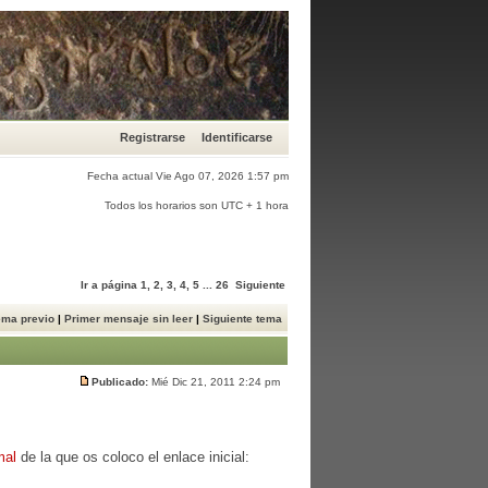
Registrarse
Identificarse
Fecha actual Vie Ago 07, 2026 1:57 pm
Todos los horarios son UTC + 1 hora
Ir a página
1
,
2
,
3
,
4
,
5
...
26
Siguiente
ema previo
|
Primer mensaje sin leer
|
Siguiente tema
Publicado:
Mié Dic 21, 2011 2:24 pm
mal
de la que os coloco el enlace inicial: