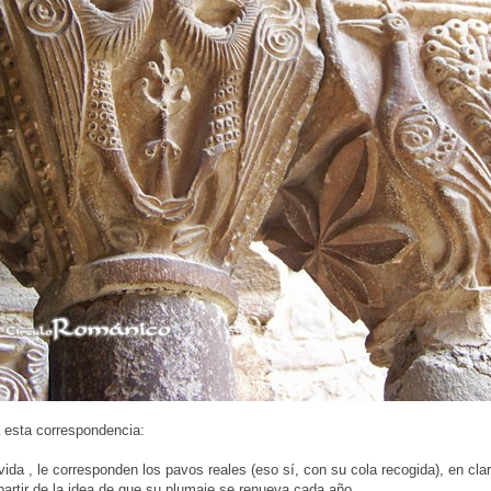
 esta correspondencia:
a vida , le corresponden los pavos reales (eso sí, con su cola recogida), en cl
 partir de la idea de que su plumaje se renueva cada año.