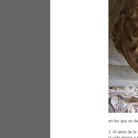
en los que se da
1. Al árbol de l
la vida eterna a