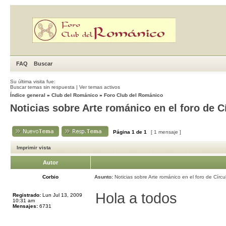
FAQ
Buscar
Su última visita fue:
Buscar temas sin respuesta
|
Ver temas activos
Índice general
»
Club del Románico
»
Foro Club del Románico
Noticias sobre Arte románico en el foro de 
Página
1
de
1
[ 1 mensaje ]
Imprimir vista
Autor
Corbio
Asunto:
Noticias sobre Arte románico en el foro de Círc
Hola a todos
Registrado:
Lun Jul 13, 2009
10:31 am
Mensajes:
6731