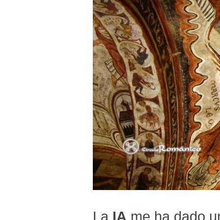
La
IA
me ha dado un