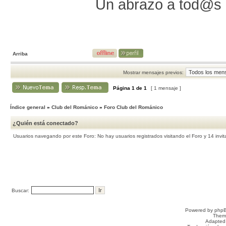
Un abrazo a tod@s
Arriba
Mostrar mensajes previos:
Página
1
de
1
[ 1 mensaje ]
Índice general
»
Club del Románico
»
Foro Club del Románico
¿Quién está conectado?
Usuarios navegando por este Foro: No hay usuarios registrados visitando el Foro y 14 invi
Buscar:
Powered by
php
Them
Adapted