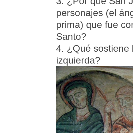
3. ¿Por qué San J
personajes (el áng
prima) que fue co
Santo?
4. ¿Qué sostiene 
izquierda?