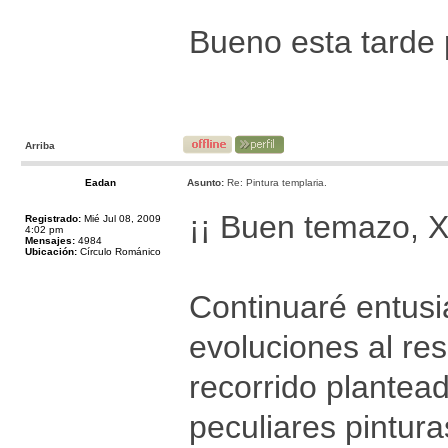
Bueno esta tarde 
Arriba
Eadan
Asunto:
Re: Pintura templaria.
¡¡ Buen temazo, Xa
Registrado:
Mié Jul 08, 2009
4:02 pm
Mensajes:
4984
Ubicación:
Círculo Románico
Continuaré entusi
evoluciones al re
recorrido plantea
peculiares pintur