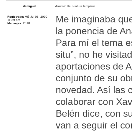
demiguel
Asunto:
Re: Pintura templaria.
Me imaginaba que 
Registrado:
Mié Jul 08, 2009
11:39 am
Mensajes:
2818
la ponencia de An
Para mí el tema 
situ”, no he visit
aportaciones de A
conjunto de su ob
novedad. Así las
colaborar con Xav
Belén dice, con s
van a seguir el c