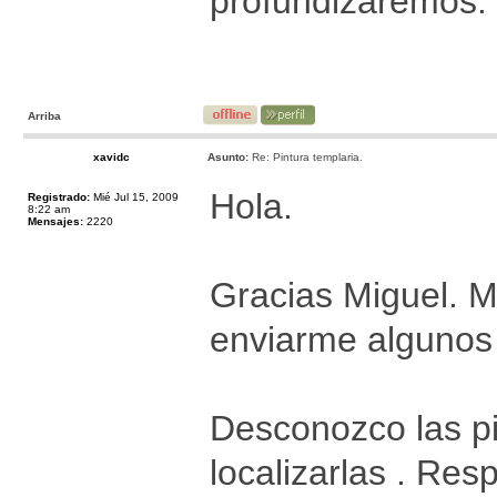
profundizaremos.
Arriba
xavidc
Asunto:
Re: Pintura templaria.
Hola.
Registrado:
Mié Jul 15, 2009
8:22 am
Mensajes:
2220
Gracias Miguel. 
enviarme algunos l
Desconozco las pi
localizarlas . Res