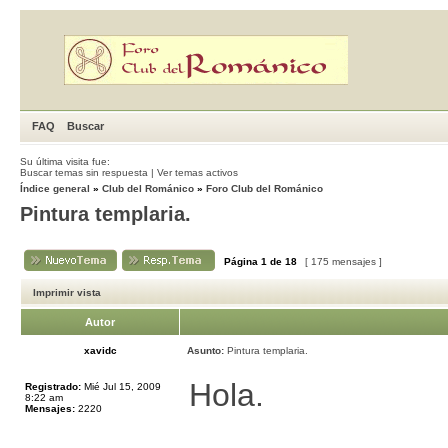
FAQ
Buscar
Su última visita fue:
Buscar temas sin respuesta
|
Ver temas activos
Índice general
»
Club del Románico
»
Foro Club del Románico
Pintura templaria.
Página
1
de
18
[ 175 mensajes ]
Imprimir vista
Autor
xavidc
Asunto:
Pintura templaria.
Hola.
Registrado:
Mié Jul 15, 2009
8:22 am
Mensajes:
2220