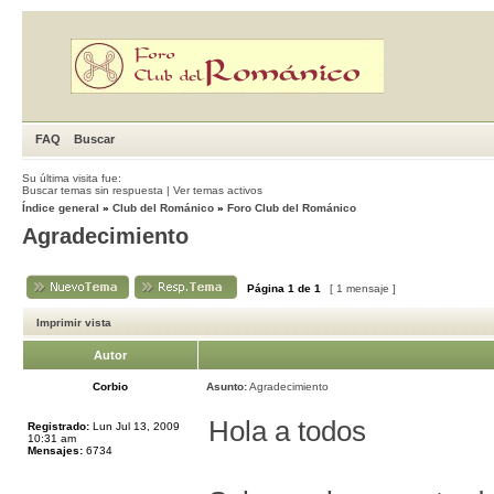
FAQ
Buscar
Su última visita fue:
Buscar temas sin respuesta
|
Ver temas activos
Índice general
»
Club del Románico
»
Foro Club del Románico
Agradecimiento
Página
1
de
1
[ 1 mensaje ]
Imprimir vista
Autor
Corbio
Asunto:
Agradecimiento
Hola a todos
Registrado:
Lun Jul 13, 2009
10:31 am
Mensajes:
6734