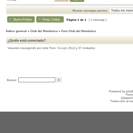
Mostrar mensajes previos:
Página
1
de
1
[ 1 mensaje ]
Índice general
»
Club del Románico
»
Foro Club del Románico
¿Quién está conectado?
Usuarios navegando por este Foro:
Google [Bot]
y 37 invitados
Buscar:
Powered by
php
Them
Adapted
Traducción al e