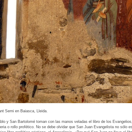
nt Serni en Baiasca, Lleida.
blo y San Bartolomé toman con las manos veladas el libro de los Evangelios
eria o rollo profético. No se debe olvidar que San Juan Evangelista no sólo es