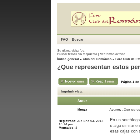
FAQ
Buscar
Su última visita fue:
Buscar temas sin respuesta
|
Ver temas activos
Índice general
»
Club del Románico
»
Foro Club del 
¿Que representan estos pe
Página
1
de
Imprimir vista
Autor
Monza
Asunto:
¿Que repres
En un sarcófago 
Registrado:
Jue Ene 03, 2013
10:14 pm
o algo similar e
Mensajes:
4
esas cajas con 