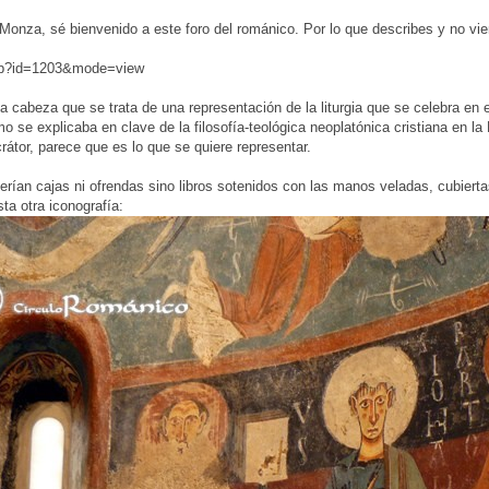
 Monza, sé bienvenido a este foro del románico. Por lo que describes y no vien
php?id=1203&mode=view
a cabeza que se trata de una representación de la liturgia que se celebra en e
mo se explicaba en clave de la filosofía-teológica neoplatónica cristiana en l
rátor, parece que es lo que se quiere representar.
erían cajas ni ofrendas sino libros sotenidos con las manos veladas, cubierta
ta otra iconografía: