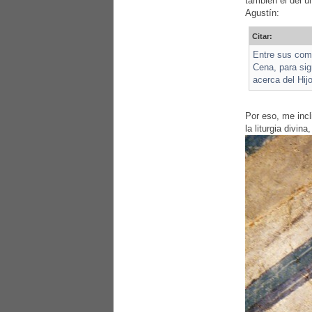
también el del ún
Agustín:
Citar:
Entre sus comp
Cena, para sig
acerca del Hij
Por eso, me incl
la liturgia divi