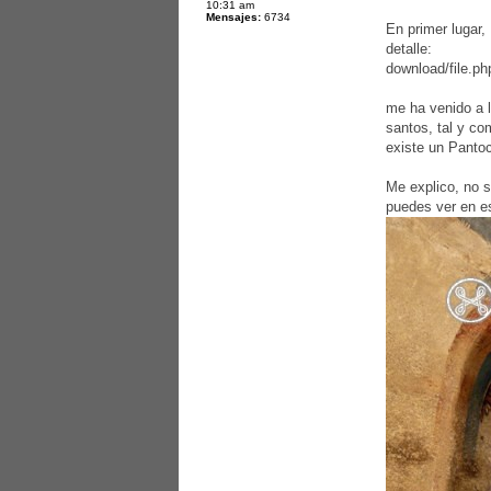
10:31 am
Mensajes:
6734
En primer lugar,
detalle:
download/file.
me ha venido a l
santos, tal y co
existe un Pantoc
Me explico, no s
puedes ver en es