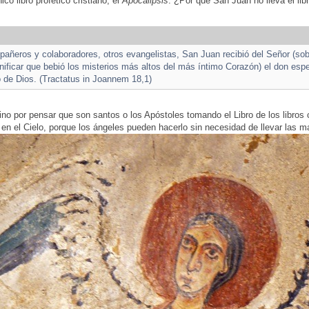
ico libro profético cristiano, el
Apocalipsis
. ¿Por qué San Juan no lleva el li
añeros y colaboradores, otros evangelistas, San Juan recibió del Señor (sobr
nificar que bebió los misterios más altos del más íntimo Corazón) el don espe
o de Dios. (Tractatus in Joannem 18,1)
ino por pensar que son santos o los Apóstoles tomando el Libro de los libros
na, en el Cielo, porque los ángeles pueden hacerlo sin necesidad de llevar las 