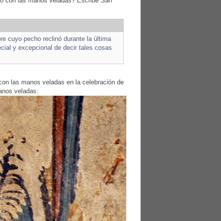
bro con las manos veladas? Escribe San
e cuyo pecho reclinó durante la última
cial y excepcional de decir ta­les cosas
 con las manos veladas en la celebración de
manos veladas: