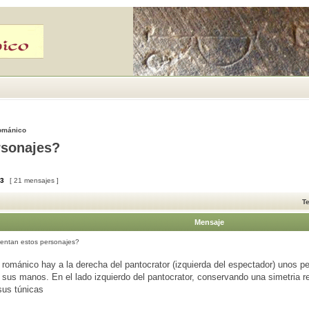
Románico
rsonajes?
3
[ 21 mensajes ]
T
Mensaje
entan estos personajes?
románico hay a la derecha del pantocrator (izquierda del espectador) unos p
n sus manos. En el lado izquierdo del pantocrator, conservando una simetria 
sus túnicas