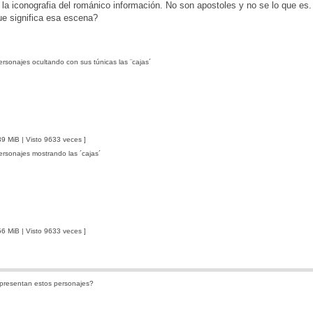
la iconografia del románico información. No son apostoles y no se lo que es.
ue significa esa escena?
rsonajes ocultando con sus túnicas las ¨cajas´
9 MiB | Visto 9633 veces ]
rsonajes mostrando las ´cajas´
6 MiB | Visto 9633 veces ]
presentan estos personajes?