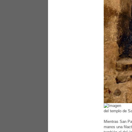
del templo de Sa
Mientras San Pa
manos una filact