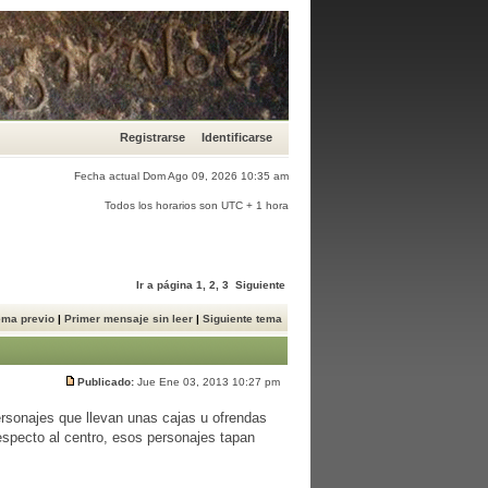
Registrarse
Identificarse
Fecha actual Dom Ago 09, 2026 10:35 am
Todos los horarios son UTC + 1 hora
Ir a página
1
,
2
,
3
Siguiente
ema previo
|
Primer mensaje sin leer
|
Siguiente tema
Publicado:
Jue Ene 03, 2013 10:27 pm
ersonajes que llevan unas cajas u ofrendas
respecto al centro, esos personajes tapan