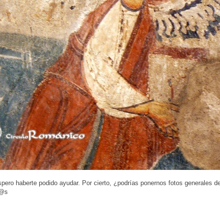
ero haberte podido ayudar. Por cierto, ¿podrías ponernos fotos generales d
d@s