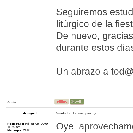
Seguiremos estud
litúrgico de la fies
De nuevo, gracias
durante estos día
Un abrazo a tod
Arriba
demiguel
Asunto:
Re: Echano, punto y ...
Oye, aprovechamo
Registrado:
Mié Jul 08, 2009
11:39 am
Mensajes:
2818