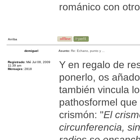
románico con otro
Arriba
demiguel
Asunto:
Re: Echano, punto y ...
Y en regalo de r
Registrado:
Mié Jul 08, 2009
11:39 am
Mensajes:
2818
ponerlo, os añado
también vincula lo
pathosformel que 
crismón: "
El cris
circunferencia, s
radios se ensanch