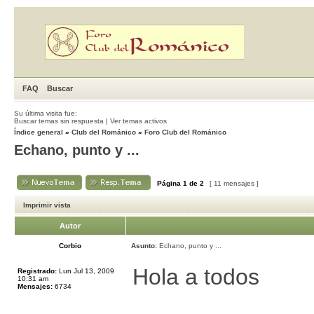
FAQ
Buscar
Su última visita fue:
Buscar temas sin respuesta
|
Ver temas activos
Índice general
»
Club del Románico
»
Foro Club del Románico
Echano, punto y ...
Página
1
de
2
[ 11 mensajes ]
Imprimir vista
Autor
Corbio
Asunto:
Echano, punto y ...
Hola a todos
Registrado:
Lun Jul 13, 2009
10:31 am
Mensajes:
6734