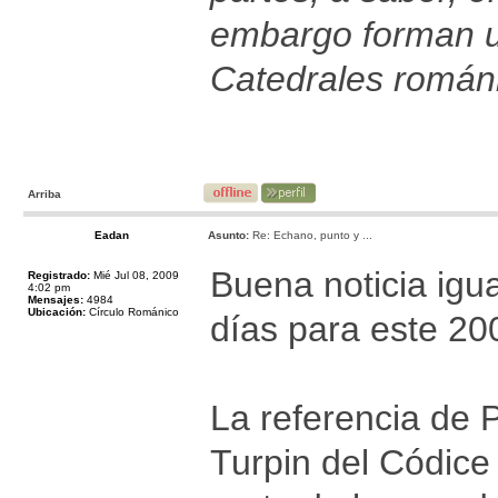
embargo forman u
Catedrales román
Arriba
Eadan
Asunto:
Re: Echano, punto y ...
Buena noticia igu
Registrado:
Mié Jul 08, 2009
4:02 pm
Mensajes:
4984
Ubicación:
Círculo Románico
días para este 20
La referencia de 
Turpin del Códice 