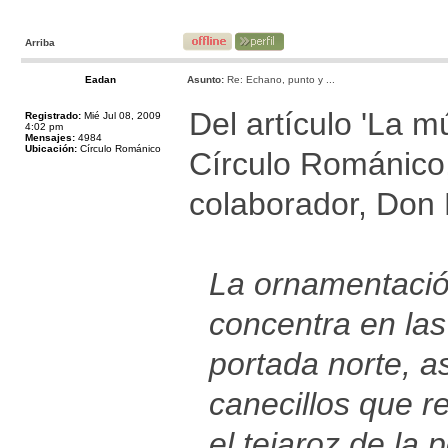
Arriba
Eadan
Asunto:
Re: Echano, punto y ...
Del artículo 'La 
Registrado:
Mié Jul 08, 2009
4:02 pm
Mensajes:
4984
Ubicación:
Círculo Románico
Círculo Románico,
colaborador, Don 
La ornamentación
concentra en las 
portada norte, a
canecillos que re
el tejaroz de la