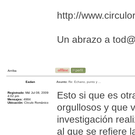
http://www.circul
Un abrazo a tod
Arriba
Eadan
Asunto:
Re: Echano, punto y ...
Esto si que es otr
Registrado:
Mié Jul 08, 2009
4:02 pm
Mensajes:
4984
Ubicación:
Círculo Románico
orgullosos y que vi
investigación real
al que se refiere 