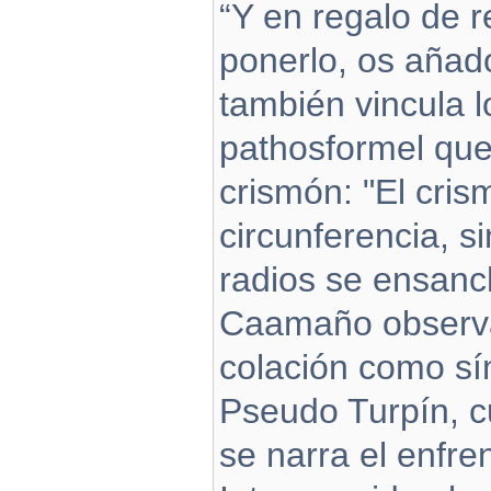
“Y en regalo de 
ponerlo, os añad
también vincula l
pathosformel que
crismón: "El cri
circunferencia, 
radios se ensanch
Caamaño observa
colación como sím
Pseudo Turpín, cu
se narra el enfre