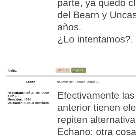
parte, ya quedó c
del Bearn y Uncast
años.
¿Lo intentamos?.
Arriba
Eadan
Asunto:
Re: Echano, punto y ...
Efectivamente las 
Registrado:
Mié Jul 08, 2009
4:02 pm
Mensajes:
4984
Ubicación:
Círculo Románico
anterior tienen e
repiten alternati
Echano; otra cosa 