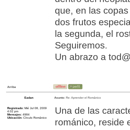
que, en las copas
dos frutos especi
la segunda, el ros
Seguiremos.
Un abrazo a tod
Arriba
Eadan
Asunto:
Re: Aprender el Románico
Una de las caract
Registrado:
Mié Jul 08, 2009
4:02 pm
Mensajes:
4984
Ubicación:
Círculo Románico
románico, reside e