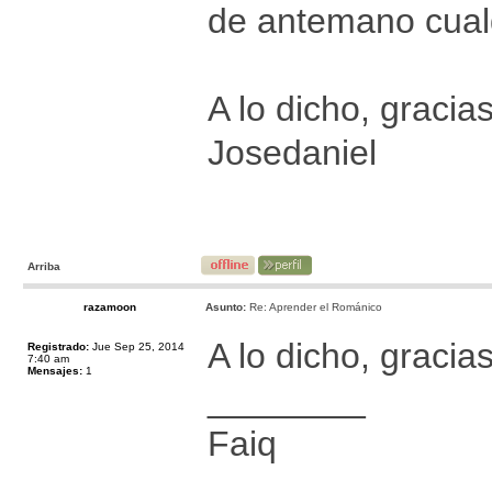
de antemano cual
A lo dicho, gracia
Josedaniel
Arriba
razamoon
Asunto:
Re: Aprender el Románico
A lo dicho, gracia
Registrado:
Jue Sep 25, 2014
7:40 am
Mensajes:
1
________
Faiq