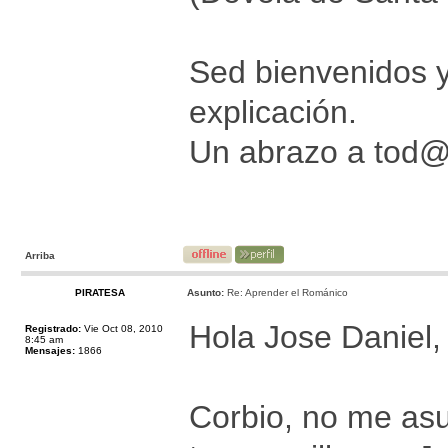
Sed bienvenidos 
explicación.
Un abrazo a tod
Arriba
PIRATESA
Asunto:
Re: Aprender el Románico
Hola Jose Daniel,
Registrado:
Vie Oct 08, 2010
8:45 am
Mensajes:
1866
Corbio, no me asu