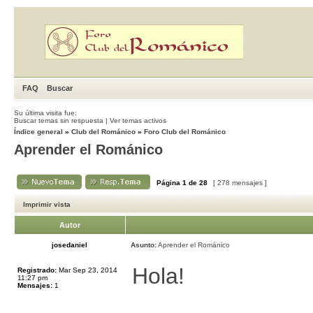
FAQ
Buscar
Su última visita fue:
Buscar temas sin respuesta
|
Ver temas activos
Índice general
»
Club del Románico
»
Foro Club del Románico
Aprender el Románico
Página
1
de
28
[ 278 mensajes ]
Imprimir vista
Autor
josedaniel
Asunto:
Aprender el Románico
Hola!
Registrado:
Mar Sep 23, 2014
11:27 pm
Mensajes:
1