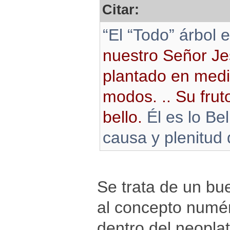
Citar:
“El “Todo” árbol 
nuestro Señor Jes
plantado en medi
modos. .. Su frut
bello.
Él es lo Bel
causa y plenitud d
Se trata de un bu
al concepto numér
dentro del neoplat