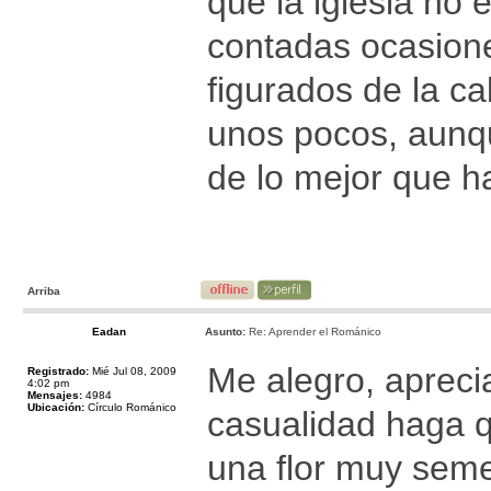
que la iglesia no 
contadas ocasione
figurados de la c
unos pocos, aunq
de lo mejor que ha
Arriba
Eadan
Asunto:
Re: Aprender el Románico
Me alegro, apreci
Registrado:
Mié Jul 08, 2009
4:02 pm
Mensajes:
4984
Ubicación:
Círculo Románico
casualidad haga qu
una flor muy semej