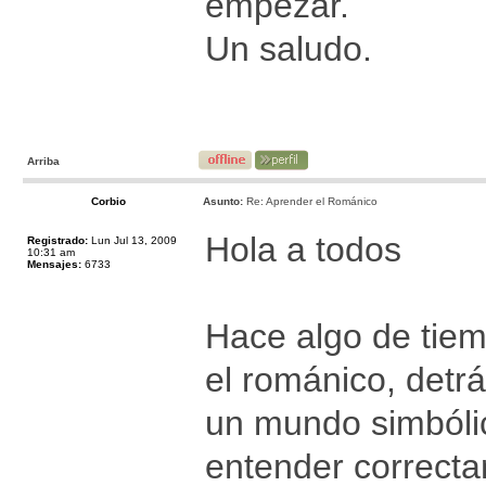
empezar.
Un saludo.
Arriba
Corbio
Asunto:
Re: Aprender el Románico
Hola a todos
Registrado:
Lun Jul 13, 2009
10:31 am
Mensajes:
6733
Hace algo de tiem
el románico, detr
un mundo simbólic
entender correcta