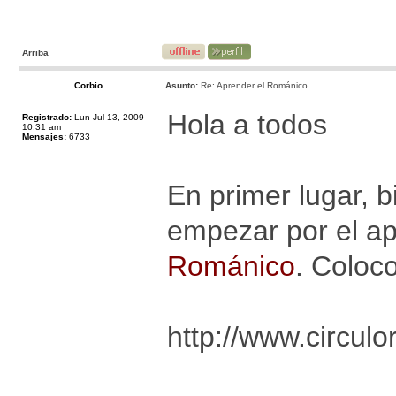
Arriba
Corbio
Asunto:
Re: Aprender el Románico
Hola a todos
Registrado:
Lun Jul 13, 2009
10:31 am
Mensajes:
6733
En primer lugar, b
empezar por el a
Románico
. Coloco
http://www.circul