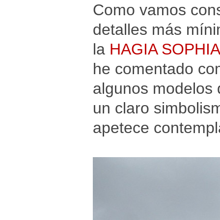
Como vamos const
detalles más mín
la
HAGIA SOPHI
he comentado com
algunos modelos d
un claro simbolis
apetece contempl