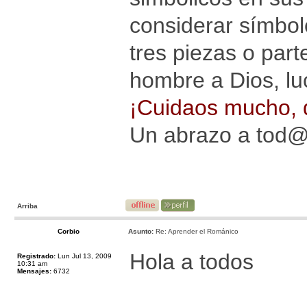
considerar símbolo
tres piezas o par
hombre a Dios, lu
¡Cuidaos mucho, q
Un abrazo a tod
Arriba
Corbio
Asunto:
Re: Aprender el Románico
Hola a todos
Registrado:
Lun Jul 13, 2009
10:31 am
Mensajes:
6732