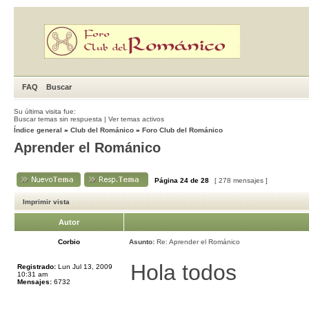
FAQ
Buscar
Su última visita fue:
Buscar temas sin respuesta
|
Ver temas activos
Índice general
»
Club del Románico
»
Foro Club del Románico
Aprender el Románico
Página
24
de
28
[ 278 mensajes ]
Imprimir vista
Autor
Corbio
Asunto:
Re: Aprender el Románico
Hola todos
Registrado:
Lun Jul 13, 2009
10:31 am
Mensajes:
6732