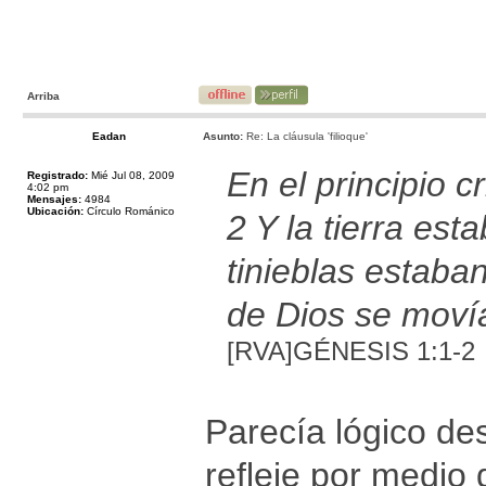
Arriba
Eadan
Asunto:
Re: La cláusula 'filioque'
En el principio cr
Registrado:
Mié Jul 08, 2009
4:02 pm
Mensajes:
4984
Ubicación:
Círculo Románico
2 Y la tierra est
tinieblas estaban
de Dios se movía
[RVA]GÉNESIS 1:1-2
Parecía lógico de
refleje por medio 