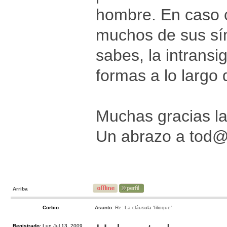
hombre. En caso c
muchos de sus sím
sabes, la intrans
formas a lo largo 
Muchas gracias la
Un abrazo a tod
Arriba
Corbio
Asunto:
Re: La cláusula 'filioque'
Registrado:
Lun Jul 13, 2009