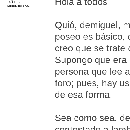
Hola a todos
10:31 am
Mensajes:
6732
Quió, demiguel, 
poseo es básico, 
creo que se trate
Supongo que era 
persona que lee a
foro; pues, hay us
de esa forma.
Sea como sea, de
contestado a lamb