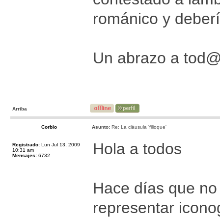
románico y deber
Un abrazo a tod
Arriba
Corbio
Asunto:
Re: La cláusula 'filioque'
Hola a todos
Registrado:
Lun Jul 13, 2009
10:31 am
Mensajes:
6732
Hace días que no
representar iconog