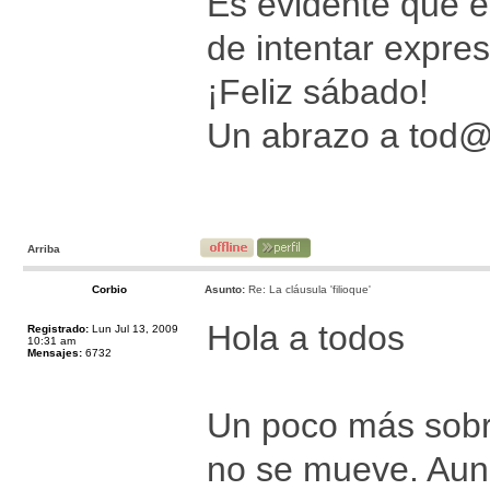
Es evidente que 
de intentar expres
¡Feliz sábado!
Un abrazo a tod
Arriba
Corbio
Asunto:
Re: La cláusula 'filioque'
Hola a todos
Registrado:
Lun Jul 13, 2009
10:31 am
Mensajes:
6732
Un poco más sobr
no se mueve. Aun