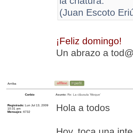
la criatura.”
(Juan Escoto Eri
¡Feliz domingo!
Un abrazo a tod
Arriba
Corbio
Asunto:
Re: La cláusula 'filioque'
Hola a todos
Registrado:
Lun Jul 13, 2009
10:31 am
Mensajes:
6732
Hoy, toca una inte