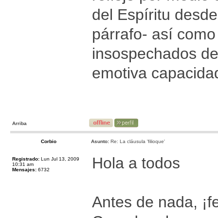
del Espíritu desde
párrafo- así como 
insospechados de 
emotiva capacidad
Arriba
Corbio
Asunto:
Re: La cláusula 'filioque'
Hola a todos
Registrado:
Lun Jul 13, 2009
10:31 am
Mensajes:
6732
Antes de nada, ¡f