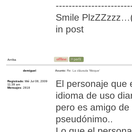
-----------------------
Smile PlzZZzzz…
in post
Arriba
demiguel
Asunto:
Re: La cláusula 'filioque'
El personaje que 
Registrado:
Mié Jul 08, 2009
11:39 am
Mensajes:
2818
idioma de uso dia
pero es amigo de 
pseudónimo..
Lo que el persona