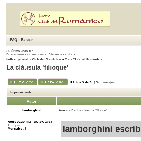
FAQ
Buscar
Su última visita fue:
Buscar temas sin respuesta
|
Ver temas activos
Índice general
»
Club del Románico
»
Foro Club del Románico
La cláusula 'filioque'
Página
3
de
6
[ 54 mensajes ]
Imprimir vista
Autor
lamborghini
Asunto:
Re: La cláusula 'filioque'
Registrado:
Mar Nov 19, 2013
1:03 pm
lamborghini escrib
Mensajes:
2