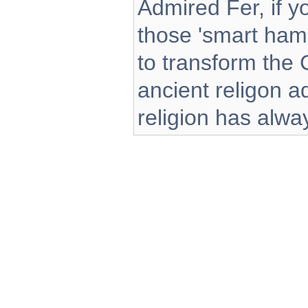
Admired Fer, if y
those 'smart ham
to transform the 
ancient religon a
religion has alw