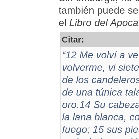
también puede ser
el
Libro del Apocal
Citar:
“12 Me volví a ve
volverme, vi siet
de los candelero
de una túnica tal
oro.14 Su cabeza
la lana blanca, c
fuego; 15 sus pi