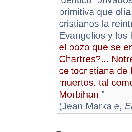
idéntico: privad
primitiva que olí
cristianos la rein
Evangelios y los
el pozo que se en
Chartres?... Not
celtocristiana de
muertos, tal com
Morbihan.
”
(Jean Markale,
E