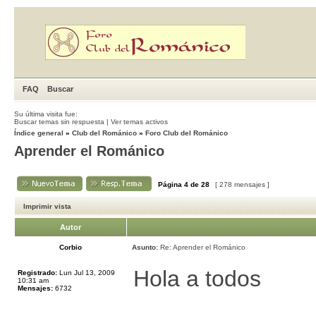
FAQ
Buscar
Su última visita fue:
Buscar temas sin respuesta
|
Ver temas activos
Índice general
»
Club del Románico
»
Foro Club del Románico
Aprender el Románico
Página
4
de
28
[ 278 mensajes ]
Imprimir vista
Autor
Corbio
Asunto:
Re: Aprender el Románico
Hola a todos
Registrado:
Lun Jul 13, 2009
10:31 am
Mensajes:
6732