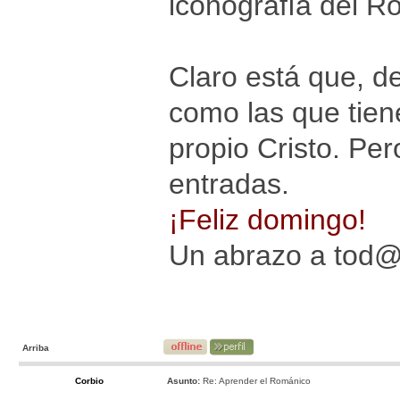
iconografía del R
Claro está que, d
como las que tien
propio Cristo. Pe
entradas.
¡Feliz domingo!
Un abrazo a tod
Arriba
Corbio
Asunto:
Re: Aprender el Románico