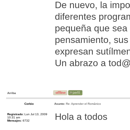
De nuevo, la impor
diferentes progra
pequeña que sea l
pensamiento, sus 
expresan sutílment
Un abrazo a tod
Arriba
Corbio
Asunto:
Re: Aprender el Románico
Hola a todos
Registrado:
Lun Jul 13, 2009
10:31 am
Mensajes:
6732