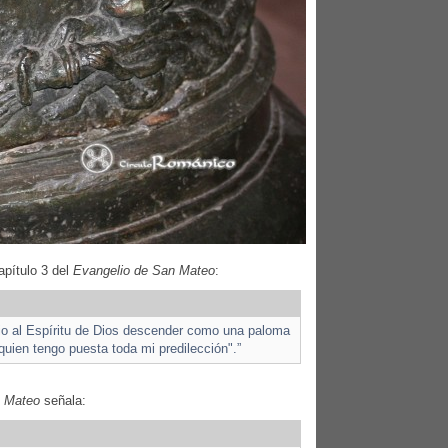
apítulo 3 del
Evangelio de San Mateo
:
vio al Espíritu de Dios descender como una paloma
 quien tengo puesta toda mi predilección".”
n Mateo
señala: