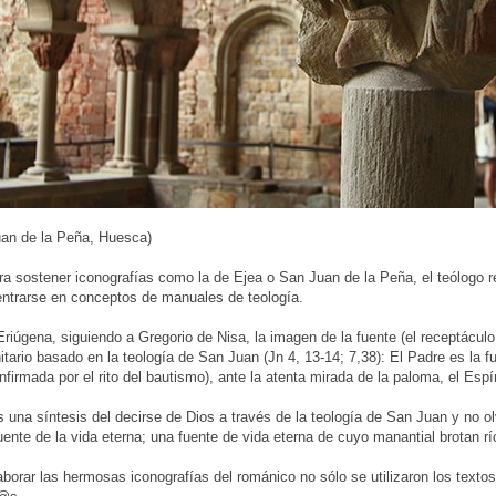
uan de la Peña, Huesca)
a sostener iconografías como la de Ejea o San Juan de la Peña, el teólogo 
entrarse en conceptos de manuales de teología.
riúgena, siguiendo a Gregorio de Nisa, la imagen de la fuente (el receptácul
nitario basado en la teología de San Juan (Jn 4, 13-14; 7,38): El Padre es la f
nfirmada por el rito del bautismo), ante la atenta mirada de la paloma, el Espí
s una síntesis del decirse de Dios a través de la teología de San Juan y no
uente de la vida eterna; una fuente de vida eterna de cuyo manantial brotan r
aborar las hermosas iconografías del románico no sólo se utilizaron los textos