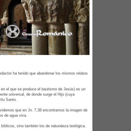
redactor ha tenido que abandonar los mismos relatos
o en el que se produce el bautismo de Jesús) es un
uente universal, de donde surge el Hijo (cuya
ritu Santo.
 olvidemos que en Jn. 7,38 encontramos la imagen de
íos de agua viva.
 bíblicos, sino también los de naturaleza teológica.