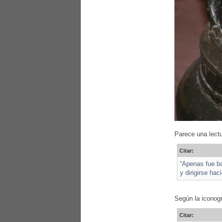
Parece una lectu
Citar:
“Apenas fue ba
y dirigirse ha
Según la iconogr
Citar: