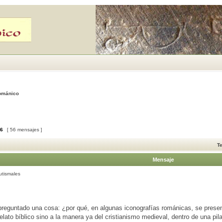
Románico
6
[ 56 mensajes ]
T
Mensaje
utismales
reguntado una cosa: ¿por qué, en algunas iconografías románicas, se present
relato bíblico sino a la manera ya del cristianismo medieval, dentro de una pil