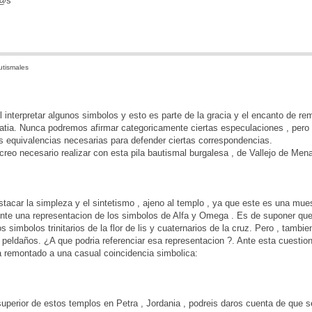
d@s
utismales
il interpretar algunos simbolos y esto es parte de la gracia y el encanto de rem
atia. Nunca podremos afirmar categoricamente ciertas especulaciones , pero e
s equivalencias necesarias para defender ciertas correspondencias.
creo necesario realizar con esta pila bautismal burgalesa , de Vallejo de Men
estacar la simpleza y el sintetismo , ajeno al templo , ya que este es una m
ente una representacion de los simbolos de Alfa y Omega . Es de suponer que 
s simbolos trinitarios de la flor de lis y cuaternarios de la cruz. Pero , tam
peldaños. ¿A que podria referenciar esa representacion ?. Ante esta cuestion 
a remontado a una casual coincidencia simbolica:
 superior de estos templos en Petra , Jordania , podreis daros cuenta de que 