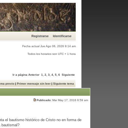
Registrarse
Identificarse
Fecha actual Jue Ago 06, 2026 9:14 am
Todos los horarios son UTC + 1 hora
Ir a página
Anterior
1
,
2
,
3
,
4
,
5
,
6
Siguiente
ema previo
|
Primer mensaje sin leer
|
Siguiente tema
Publicado:
Mar May 17, 2016 6:59 am
a el bautismo histórico de Cristo no en forma de
a bautismal?