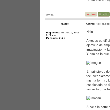
Un abrazo a to
Arriba
xavidc
Asunto:
Re: Pilas ba
Hola.
Registrado:
Mié Jul 15, 2009
8:22 am
Mensajes:
2220
A veces es dific
ejercicio de emp
imaginacion y la
Y eso es lo que 
En principio , d
facil ver claram
misma forma , lo
escalonada de 4 
respecto , me h
Si veis la parte