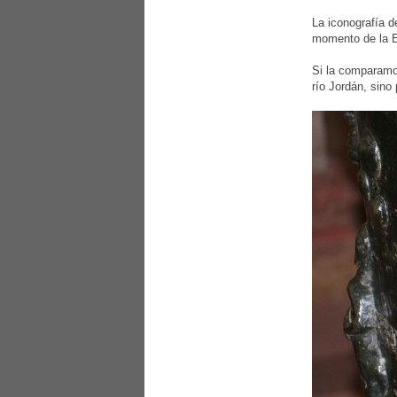
La iconografía d
momento de la E
Si la comparamos
río Jordán, sino 