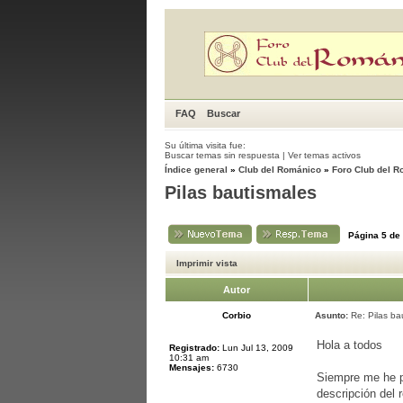
FAQ
Buscar
Su última visita fue:
Buscar temas sin respuesta
|
Ver temas activos
Índice general
»
Club del Románico
»
Foro Club del 
Pilas bautismales
Página
5
de
Imprimir vista
Autor
Corbio
Asunto:
Re: Pilas ba
Hola a todos
Registrado:
Lun Jul 13, 2009
10:31 am
Mensajes:
6730
Siempre me he p
descripción del 