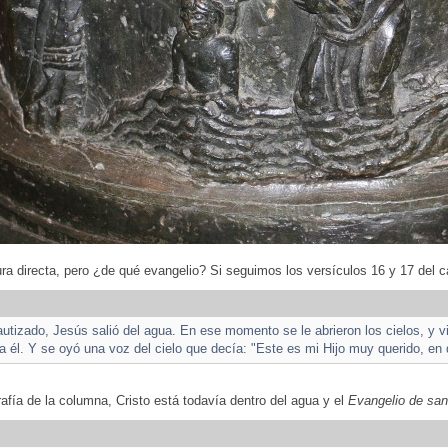
ra directa, pero ¿de qué evangelio? Si seguimos los versículos 16 y 17 del c
utizado, Jesús salió del agua. En ese momento se le abrieron los cielos, y 
cia él. Y se oyó una voz del cielo que decía: "Este es mi Hijo muy querido, en
afía de la columna, Cristo está todavía dentro del agua y el
Evangelio de sa