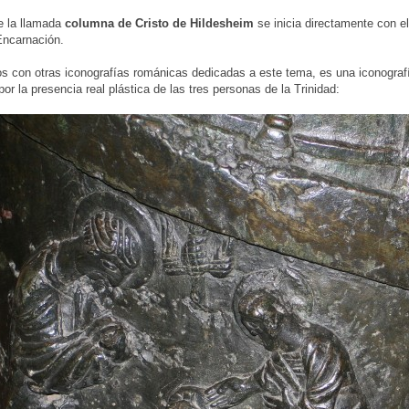
e la llamada
columna de Cristo de Hildesheim
se inicia directamente con e
ncarnación.
 con otras iconografías románicas dedicadas a este tema, es una iconografía
por la presencia real plástica de las tres personas de la Trinidad: