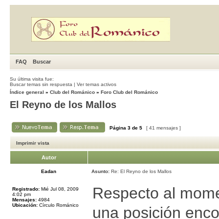
FAQ
Buscar
Su última visita fue:
Buscar temas sin respuesta
|
Ver temas activos
Índice general
»
Club del Románico
»
Foro Club del Románico
El Reyno de los Mallos
Página
3
de
5
[ 41 mensajes ]
Imprimir vista
Autor
Eadan
Asunto:
Re: El Reyno de los Mallos
Respecto al mome
Registrado:
Mié Jul 08, 2009
4:02 pm
Mensajes:
4984
Ubicación:
Círculo Románico
una posición enco