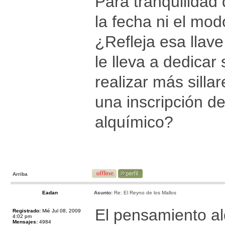
Para tranquilidad 
la fecha ni el mod
¿Refleja esa llave
le lleva a dedicar
realizar más silla
una inscripción d
alquímico?
Arriba
Eadan
Asunto:
Re: El Reyno de los Mallos
El pensamiento al
Registrado:
Mié Jul 08, 2009
4:02 pm
Mensajes:
4984