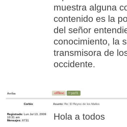
muestra alguna co
contenido es la p
del señor entend
conocimiento, la 
transmisora de lo
occidente.
Arriba
Corbio
Asunto:
Re: El Reyno de los Mallos
Hola a todos
Registrado:
Lun Jul 13, 2009
10:31 am
Mensajes:
6731