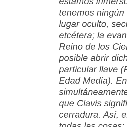
estamos inmersos
tenemos ningún t
lugar oculto, secr
etcétera; la eva
Reino de los Cie
posible abrir di
particular llave (
Edad Media). En l
simultáneamente,
que Clavis signif
cerradura. Así, 
todas las cosas: 