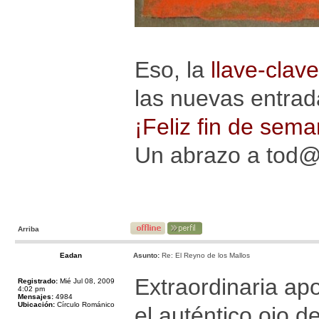
Eso, la
llave-clave
las nuevas entrad
¡Feliz fin de sema
Un abrazo a tod
Arriba
Eadan
Asunto:
Re: El Reyno de los Mallos
Extraordinaria apo
Registrado:
Mié Jul 08, 2009
4:02 pm
Mensajes:
4984
Ubicación:
Círculo Románico
el auténtico ojo de