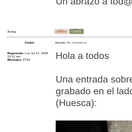
Un abrazo a tod
Arriba
Corbio
Asunto:
Re: Animalicos
Hola a todos
Registrado:
Lun Jul 13, 2009
10:31 am
Mensajes:
6734
Una entrada sobre
grabado en el lado
(Huesca):