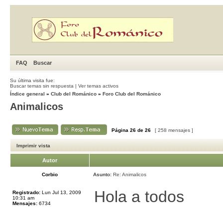
FAQ
Buscar
Su última visita fue:
Buscar temas sin respuesta
|
Ver temas activos
Índice general
»
Club del Románico
»
Foro Club del Románico
Animalicos
Página
26
de
26
[ 258 mensajes ]
Imprimir vista
Autor
Corbio
Asunto:
Re: Animalicos
Hola a todos
Registrado:
Lun Jul 13, 2009
10:31 am
Mensajes:
6734