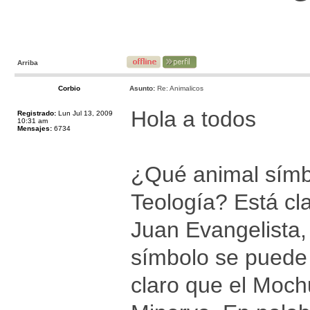
Arriba
Corbio
Asunto:
Re: Animalicos
Hola a todos
Registrado:
Lun Jul 13, 2009
10:31 am
Mensajes:
6734
¿Qué animal símbo
Teología? Está cl
Juan Evangelista,
símbolo se puede u
claro que el Moch