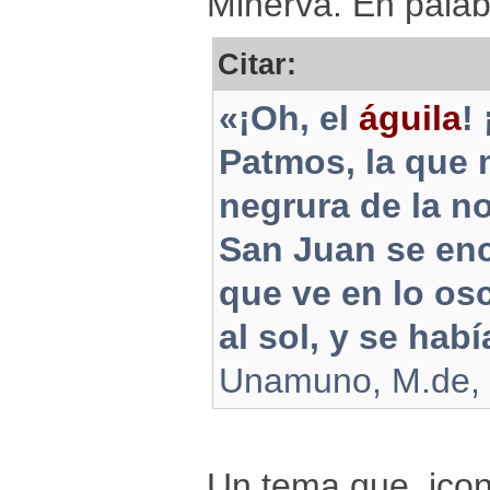
Minerva. En pala
Citar:
«¡Oh, el
águila
!
Patmos, la que m
negrura de la n
San Juan se en
que ve en lo os
al sol, y se hab
Unamuno, M.de, N
Un tema que, icon