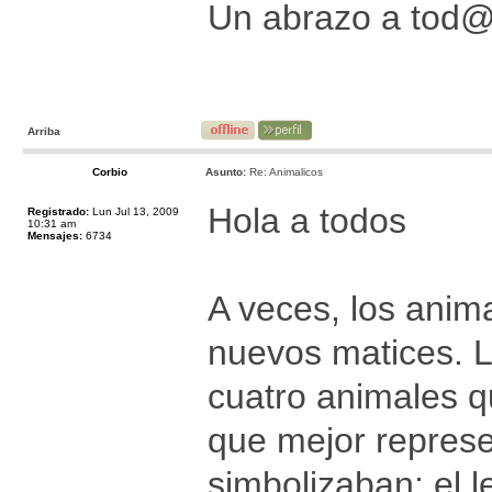
Un abrazo a tod
Arriba
Corbio
Asunto:
Re: Animalicos
Hola a todos
Registrado:
Lun Jul 13, 2009
10:31 am
Mensajes:
6734
A veces, los ani
nuevos matices. L
cuatro animales 
que mejor represe
simbolizaban: el le