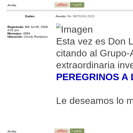
Arriba
Eadan
Asunto:
Re: NOTICAS 2023
Registrado:
Mié Jul 08, 2009
4:02 pm
Mensajes:
4984
Ubicación:
Círculo Románico
Esta vez es Do
citando al Grupo-
extraordinaria inv
PEREGRINOS A 
Le deseamos lo me
Arriba