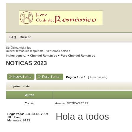
FAQ
Buscar
Su última visita fue:
Buscar temas sin respuesta
|
Ver temas activos
Índice general
»
Club del Románico
»
Foro Club del Románico
NOTICAS 2023
Página
1
de
1
[ 4 mensajes ]
Imprimir vista
Autor
Corbio
Asunto:
NOTICAS 2023
Hola a todos
Registrado:
Lun Jul 13, 2009
10:31 am
Mensajes:
6733