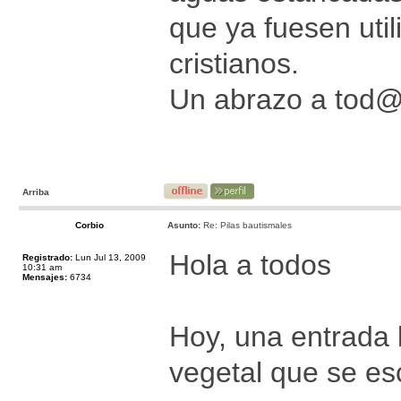
que ya fuesen uti
cristianos.
Un abrazo a tod
Arriba
Corbio
Asunto:
Re: Pilas bautismales
Hola a todos
Registrado:
Lun Jul 13, 2009
10:31 am
Mensajes:
6734
Hoy, una entrada 
vegetal que se es