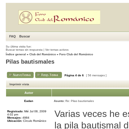
FAQ
Buscar
Su última visita fue:
Buscar temas sin respuesta
|
Ver temas activos
Índice general
»
Club del Románico
»
Foro Club del Románico
Pilas bautismales
Página
4
de
6
[ 56 mensajes ]
Imprimir vista
Autor
Eadan
Asunto:
Re: Pilas bautismales
Varias veces he es
Registrado:
Mié Jul 08, 2009
4:02 pm
Mensajes:
4984
Ubicación:
Círculo Románico
la pila bautismal 