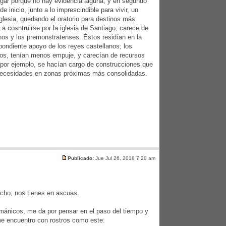
ugar porque no hay evidencia alguna, y en segundo
inicio, junto a lo imprescindible para vivir, un
iglesia, quedando el oratorio para destinos más
 cosntruirse por la iglesia de Santiago, carece de
nos y los premonstratenses. Éstos residían en la
pondiente apoyo de los reyes castellanos; los
rios, tenían menos empuje, y carecían de recursos
 por ejemplo, se hacían cargo de construcciones que
 necesidades en zonas próximas más consolidadas.
Publicado:
Jue Jul 26, 2018 7:20 am
echo, nos tienes en ascuas.
mánicos, me da por pensar en el paso del tiempo y
me encuentro con rostros como este: