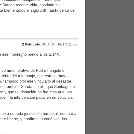
z Daroca recobre vida, continúe su
a bien entrado el siglo XIII, hasta cerca de
Publicado:
Mié Jul 04, 2018 6:21 am
ese interregno previo a los 1.14X,
o commemorativo de Pedro I erigido o
retiro del rey monje, que estaba muy a
, tampoco procede vincularlo al desastre
ce también García Lloret , que Santiago se
ona y que tal donación no fue más que una
erir la intervención papal en su solución,
libera de toda jurisdición temporal, somete a
re e Irache, y confirma la canónica, los