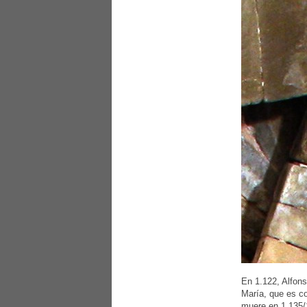
En 1.122, Alfons
María, que es co
muere en 1.135/