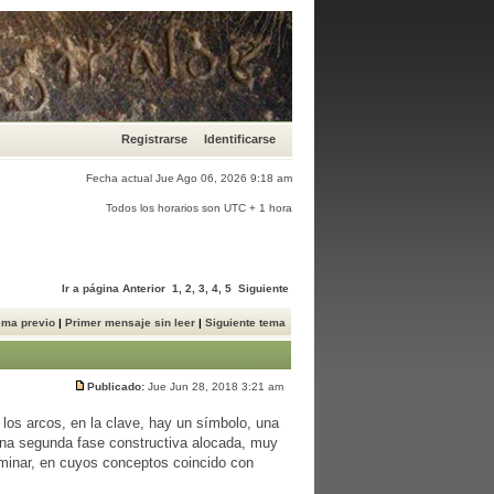
Registrarse
Identificarse
Fecha actual Jue Ago 06, 2026 9:18 am
Todos los horarios son UTC + 1 hora
Ir a página
Anterior
1
,
2
,
3
,
4
,
5
Siguiente
ema previo
|
Primer mensaje sin leer
|
Siguiente tema
Publicado:
Jue Jun 28, 2018 3:21 am
 los arcos, en la clave, hay un símbolo, una
una segunda fase constructiva alocada, muy
rminar, en cuyos conceptos coincido con