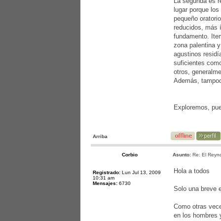
La segunda es re
lugar porque los
pequeño oratorio
reducidos, más í
fundamento. Item
zona palentina y
agustinos residí
suficientes como
otros, generalm
Además, tampoco
Exploremos, pues
Arriba
Corbio
Asunto:
Re: El Reyno
Hola a todos
Registrado:
Lun Jul 13, 2009
10:31 am
Mensajes:
6730
Solo una breve e
Como otras vece
en los hombres y