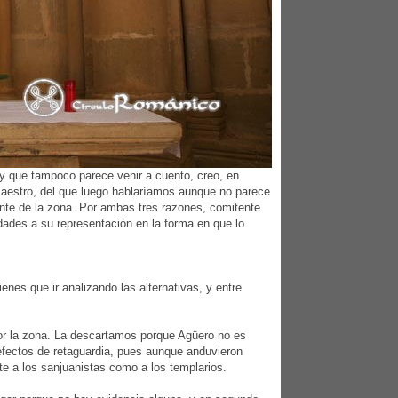
y que tampoco parece venir a cuento, creo, en
 maestro, del que luego hablaríamos aunque no parece
ente de la zona. Por ambas tres razones, comitente
dades a su representación en la forma en que lo
es que ir analizando las alternativas, y entre
por la zona. La descartamos porque Agüero no es
 efectos de retaguardia, pues aunque anduvieron
e a los sanjuanistas como a los templarios.