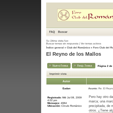
FAQ
Buscar
Su última visita fue:
Buscar temas sin respuesta
|
Ver temas activos
Índice general
»
Club del Románico
»
Foro Club del 
El Reyno de los Mallos
Página
2
de
Imprimir vista
Autor
Eadan
Asunto:
Re: El Reyno
Pero hay otro da
Registrado:
Mié Jul 08, 2009
4:02 pm
marca; una marc
Mensajes:
4984
precipitada, de 
Ubicación:
Círculo Románico
otros. ¿Tiene a