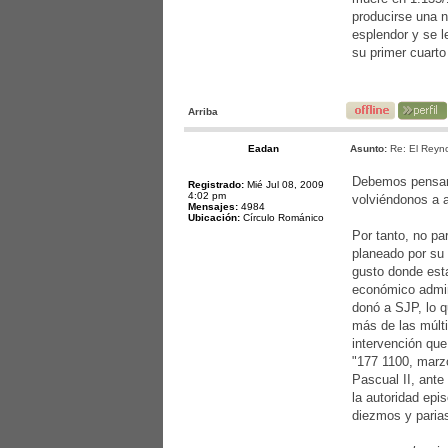
producirse una n
esplendor y se l
su primer cuarto
Arriba
Eadan
Asunto:
Re: El Reyno
Debemos pensar 
Registrado:
Mié Jul 08, 2009
4:02 pm
volviéndonos a a
Mensajes:
4984
Ubicación:
Círculo Románico
Por tanto, no p
planeado por su
gusto donde est
económico admin
donó a SJP, lo q
más de las múlti
intervención que
"177 1100, mar
Pascual II, ante
la autoridad epi
diezmos y parias