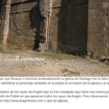
es que llevaron a terminar aceleradamente la iglesia de Santiago fue la falta 
 identificar al personaje retratado en la piedra en el interior de la iglesia y al q
etratos de los reyes de Aragón que se han manejado aquí tiene una corona par
rollo de Poblet en que aparecen todos los reyes de Aragón. Pero observemos 
web
http://www.aragonesasi.com
y que se adjunta.