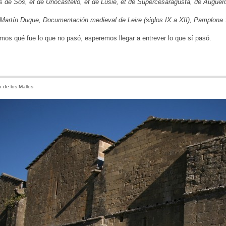
s de Sos, et de Unocastello, et de Lusie, et de Supercesaragusta, de Auguero
 Martín Duque, Documentación medieval de Leire (siglos IX a XII), Pamplona 
os qué fue lo que no pasó, esperemos llegar a entrever lo que sí pasó.
 de los Mallos