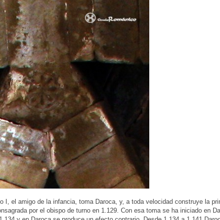
o I, el amigo de la infancia, toma Daroca, y, a toda velocidad construye la pr
nsagrada por el obispo de turno en 1.129. Con esa toma se ha iniciado en Dar
1.134 y en Daroca se produce un efecto contrario. Desde 1,134 a 1,141 Daro