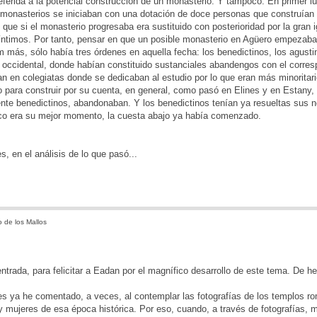
ferida a la potencial construcción de un monasterio. Y tampoco. En primer l
 monasterios se iniciaban con una dotación de doce personas que construían de 
 que si el monasterio progresaba era sustituido con posterioridad por la gran 
ntimos. Por tanto, pensar en que un posible monasterio en Agüero empezaba a
 más, sólo había tres órdenes en aquella fecha: los benedictinos, los agusti
 occidental, donde habían constituido sustanciales abandengos con el corres
an en colegiatas donde se dedicaban al estudio por lo que eran más minorita
 para construir por su cuenta, en general, como pasó en Elines y en Estany,
ente benedictinos, abandonaban. Y los benedictinos tenían ya resueltas sus
 era su mejor momento, la cuesta abajo ya había comenzado.
, en el análisis de lo que pasó...
 de los Mallos
ntrada, para felicitar a Eadan por el magnífico desarrollo de este tema. De h
s ya he comentado, a veces, al contemplar las fotografías de los templos ro
 mujeres de esa época histórica. Por eso, cuando, a través de fotografías, 