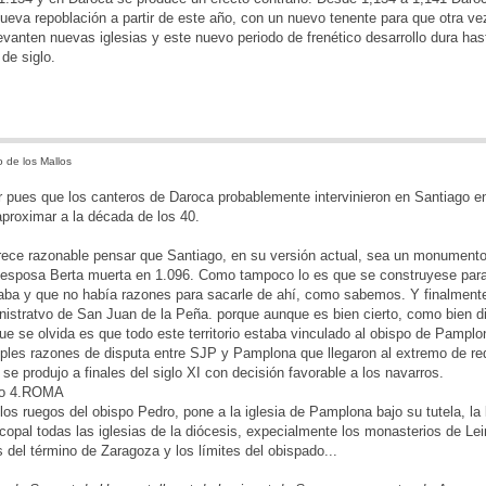
ueva repoblación a partir de este año, con un nuevo tenente para que otra ve
evanten nuevas iglesias y este nuevo periodo de frenético desarrollo dura hast
 de siglo.
 de los Mallos
pues que los canteros de Daroca probablemente intervinieron en Santiago en 
proximar a la década de los 40.
arece razonable pensar que Santiago, en su versión actual, sea un monument
 esposa Berta muerta en 1.096. Como tampoco lo es que se construyese para 
aba y que no había razones para sacarle de ahí, como sabemos. Y finalmente
istratvo de San Juan de la Peña. porque aunque es bien cierto, como bien di
ue se olvida es que todo este territorio estaba vinculado al obispo de Pampl
ples razones de disputa entre SJP y Pamplona que llegaron al extremo de requ
 se produjo a finales del siglo XI con decisión favorable a los navarros.
zo 4.ROMA
 los ruegos del obispo Pedro, pone a la iglesia de Pamplona bajo su tutela, la 
scopal todas las iglesias de la diócesis, expecialmente los monasterios de Lei
 del término de Zaragoza y los límites del obispado...