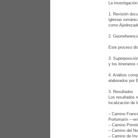
La investigación
1. Revisión docu
iglesias románic
como Ajedrezado,
2. Georreferenci
Este proceso dio
3. Superposición
y los itinerarios
4. Análisis comp
elaborados por E
3. Resultados
Los resultados r
localización de 
– Camino Francé
Portomarín —en 
– Camino Primiti
– Camino del Nor
– Camino de Invi