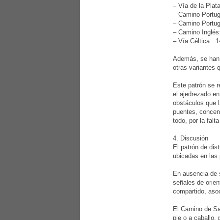
– Vía de la Plata
– Camino Portugu
– Camino Portugu
– Camino Inglés:
– Vía Céltica : 1
Además, se han r
otras variantes 
Este patrón se r
el ajedrezado en
obstáculos que l
puentes, concent
todo, por la fal
4. Discusión
El patrón de dis
ubicadas en las
En ausencia de s
señales de orien
compartido, asoc
El Camino de San
pie o a caballo,