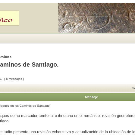
Románico
Caminos de Santiago.
1
[ 6 mensajes ]
T
Mensaje
Jaqués en los Caminos de Santiago.
qués como marcador territorial e itinerario en el románico: revisión georrefere
iago.
tudio presenta una revisión exhaustiva y actualización de la ubicación de l