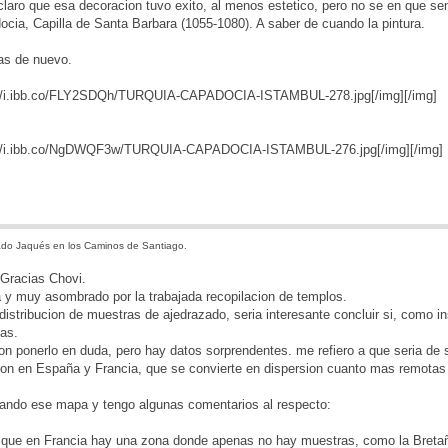
claro que esa decoracion tuvo exito, al menos estetico, pero no se en que sen
ocia, Capilla de Santa Barbara (1055-1080). A saber de cuando la pintura.
as de nuevo.
://i.ibb.co/FLY2SDQh/TURQUIA-CAPADOCIA-ISTAMBUL-278.jpg[/img]
[/img]
s://i.ibb.co/NgDWQF3w/TURQUIA-CAPADOCIA-ISTAMBUL-276.jpg[/img]
[/img]
do Jaqués en los Caminos de Santiago.
]Gracias Chovi.
 y muy asombrado por la trabajada recopilacion de templos.
istribucion de muestras de ajedrazado, seria interesante concluir si, como ins
as.
on ponerlo en duda, pero hay datos sorprendentes. me refiero a que seria de s
ion en España y Francia, que se convierte en dispersion cuanto mas remotas
ando ese mapa y tengo algunas comentarios al respecto:
 que en Francia hay una zona donde apenas no hay muestras, como la Bretaña