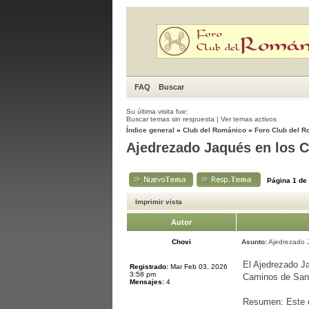
FAQ
Buscar
Su última visita fue:
Buscar temas sin respuesta
|
Ver temas activos
Índice general
»
Club del Románico
»
Foro Club del 
Ajedrezado Jaqués en los 
Página
1
de
Imprimir vista
Autor
Chovi
Asunto:
Ajedrezado 
El Ajedrezado Ja
Registrado:
Mar Feb 03, 2026
3:58 pm
Caminos de Sant
Mensajes:
4
Resumen: Este es