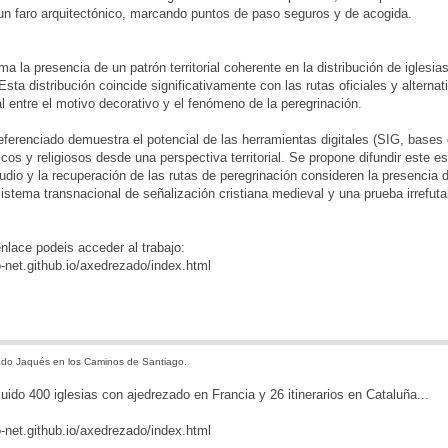
un faro arquitectónico, marcando puntos de paso seguros y de acogida.
rma la presencia de un patrón territorial coherente en la distribución de igles
 Esta distribución coincide significativamente con las rutas oficiales y alterna
al entre el motivo decorativo y el fenómeno de la peregrinación.
referenciado demuestra el potencial de las herramientas digitales (SIG, bases 
icos y religiosos desde una perspectiva territorial. Se propone difundir este 
udio y la recuperación de las rutas de peregrinación consideren la presenci
istema transnacional de señalización cristiana medieval y una prueba irrefu
enlace podeis acceder al trabajo:
ho-net.github.io/axedrezado/index.html
do Jaqués en los Caminos de Santiago.
uido 400 iglesias con ajedrezado en Francia y 26 itinerarios en Cataluña...
ho-net.github.io/axedrezado/index.html