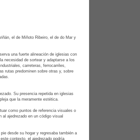
ñán, el de Miñoto Ribeiro, el de do Mar y
serva una fuerte alineación de iglesias con
la necesidad de sortear y adaptarse a los
ustriales, carreteras, ferrocarriles,
as rutas predominen sobre otras y, sobre
dadas.
drezado. Su presencia repetida en iglesias
pleja que la meramente estética.
tuar como puntos de referencia visuales o
an al ajedrezado en un código visual
 a pie desde su hogar y regresaba también a
 este contexto, el ajedrezado podría