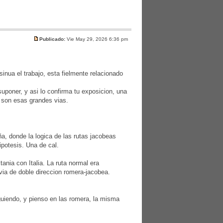
Publicado:
Vie May 29, 2026 6:36 pm
inua el trabajo, esta fielmente relacionado
uponer, y asi lo confirma tu exposicion, una
 son esas grandes vias.
, donde la logica de las rutas jacobeas
ipotesis. Una de cal.
nia con Italia. La ruta normal era
via de doble direccion romera-jacobea.
guiendo, y pienso en las romera, la misma