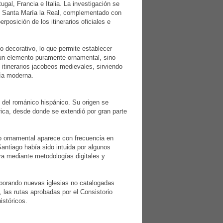
al, Francia e Italia. La investigación se
ón Santa María la Real, complementado con
posición de los itinerarios oficiales e
o decorativo, lo que permite establecer
ra un elemento puramente ornamental, sino
itinerarios jacobeos medievales, sirviendo
fía moderna.
 del románico hispánico. Su origen se
rica, desde donde se extendió por gran parte
ivo ornamental aparece con frecuencia en
Santiago había sido intuida por algunos
ara mediante metodologías digitales y
corporando nuevas iglesias no catalogadas
, las rutas aprobadas por el Consistorio
istóricos.