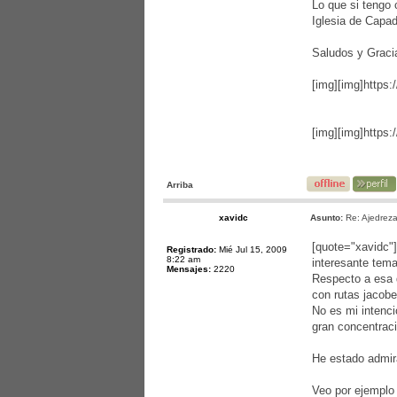
Lo que si tengo 
Iglesia de Capad
Saludos y Graci
[img]
[img]https
[img]
[img]http
Arriba
xavidc
Asunto:
Re: Ajedreza
[quote="xavidc"
Registrado:
Mié Jul 15, 2009
8:22 am
interesante tema
Mensajes:
2220
Respecto a esa d
con rutas jacobe
No es mi intenci
gran concentrac
He estado admir
Veo por ejemplo