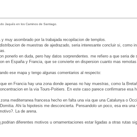
do Jaqués en los Caminos de Santiago.
 y muy asombrado por la trabajada recopilacion de templos.
istribucion de muestras de ajedrazado, seria interesante concluir si, como ins
as.
on ponerlo en duda, pero hay datos sorprendentes. me refiero a que seria de s
ion en España y Francia, que se convierte en dispersion cuanto mas remotas
ando ese mapa y tengo algunas comentarios al respecto:
 que en Francia hay una zona donde apenas no hay muestras, como la Bretaña
concentracion en la via Tours-Poitiers. En este caso parece confirmarse esa h
zona mediterranea francesa hecho en falta una via que una Catalunya o Occita
 Domitia. Ahi la hipotesis me desconcierta. Pensandolo un poco, esa era una 
motivo?. La de arena.
¿podrian diferentes motivos u ornamentaciones estar ligadas a otras rutas si