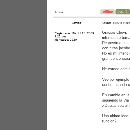
Arriba
xavidc
Asunto:
Re: Ajedreza
Gracias Chovi.
Registrado:
Mié Jul 15, 2009
8:22 am
interesante tema
Mensajes:
2220
Respecto a esa d
con rutas jacobe
No es mi intenci
gran concentrac
He estado admir
Veo por ejemplo
confirmarian la 
En cambio en la 
siguiendo la Via
¿Quizas sea el 
Una ultima idea:
funcion?.