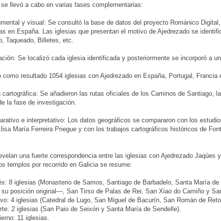
 se llevó a cabo en varias fases complementarias:
mental y visual: Se consultó la base de datos del proyecto Románico Digital
as en España. Las iglesias que presentan el motivo de Ajedrezado se identif
 Taqueado, Billetes, etc.
ación: Se localizó cada iglesia identificada y posteriormente se incorporó a u
 como resultado 1054 iglesias con Ajedrezado en España, Portugal, Francia e 
 cartográfica: Se añadieron las rutas oficiales de los Caminos de Santiago, 
 de la fase de investigación.
arativo e interpretativo: Los datos geográficos se compararon con los estudio
lisa María Ferreira Priegue y con los trabajos cartográficos históricos de Fon
evelan una fuerte correspondencia entre las iglesias con Ajedrezado Jaqúes y
los templos por recorrido en Galicia se resume:
s: 8 iglesias (Monasterio de Samos, Santiago de Barbadelo, Santa María de 
su posición original—, San Tirso de Palas de Rei, San Xiao do Camiño y San
vo: 4 iglesias (Catedral de Lugo, San Miguel de Bacurín, San Román de Reto
te: 2 iglesias (San Paio de Seixón y Santa María de Sendelle).
erno: 11 iglesias.