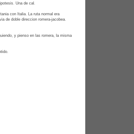
ipotesis. Una de cal.
nia con Italia. La ruta normal era
via de doble direccion romera-jacobea.
guiendo, y pienso en las romera, la misma
tido.