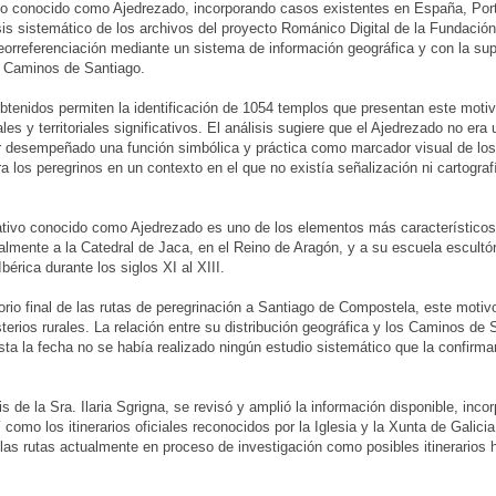
o conocido como Ajedrezado, incorporando casos existentes en España, Portug
sis sistemático de los archivos del proyecto Románico Digital de la Fundaci
orreferenciación mediante un sistema de información geográfica y con la super
s Caminos de Santiago.
btenidos permiten la identificación de 1054 templos que presentan este motiv
les y territoriales significativos. El análisis sugiere que el Ajedrezado no e
 desempeñado una función simbólica y práctica como marcador visual de los 
ra los peregrinos en un contexto en el que no existía señalización ni cartogra
ativo conocido como Ajedrezado es uno de los elementos más característicos
nalmente a la Catedral de Jaca, en el Reino de Aragón, y a su escuela escultó
bérica durante los siglos XI al XIII.
itorio final de las rutas de peregrinación a Santiago de Compostela, este mot
terios rurales. La relación entre su distribución geográfica y los Caminos de 
sta la fecha no se había realizado ningún estudio sistemático que la confirm
esis de la Sra. Ilaria Sgrigna, se revisó y amplió la información disponible, in
 como los itinerarios oficiales reconocidos por la Iglesia y la Xunta de Galicia
as rutas actualmente en proceso de investigación como posibles itinerarios h