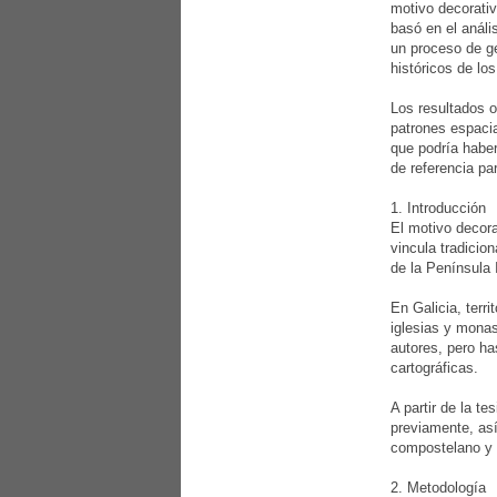
motivo decorativ
basó en el análi
un proceso de ge
históricos de lo
Los resultados o
patrones espacia
que podría haber
de referencia pa
1. Introducción
El motivo decor
vincula tradicio
de la Península I
En Galicia, terr
iglesias y monas
autores, pero ha
cartográficas.
A partir de la t
previamente, así
compostelano y l
2. Metodología