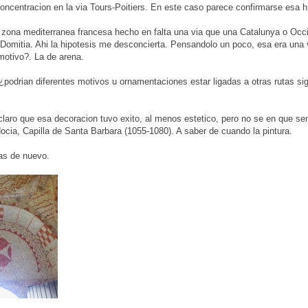
concentracion en la via Tours-Poitiers. En este caso parece confirmarse esa h
zona mediterranea francesa hecho en falta una via que una Catalunya o Occita
 Domitia. Ahi la hipotesis me desconcierta. Pensandolo un poco, esa era una 
motivo?. La de arena.
¿podrian diferentes motivos u ornamentaciones estar ligadas a otras rutas si
claro que esa decoracion tuvo exito, al menos estetico, pero no se en que sen
ocia, Capilla de Santa Barbara (1055-1080). A saber de cuando la pintura.
as de nuevo.