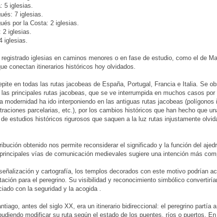
: 5 iglesias.
és: 7 iglesias.
és por la Costa: 2 iglesias.
 2 iglesias.
4 iglesias.
egistrado iglesias en caminos menores o en fase de estudio, como el de Mari
que conectan itinerarios históricos hoy olvidados.
epite en todas las rutas jacobeas de España, Portugal, Francia e Italia. Se ob
 las principales rutas jacobeas, que se ve interrumpida en muchos casos por 
a modernidad ha ido interponiendo en las antiguas rutas jacobeas (polígonos ind
raciones parcelarias, etc.), por los cambios históricos que han hecho que un
ta de estudios históricos rigurosos que saquen a la luz rutas injustamente olvi
tribución obtenido nos permite reconsiderar el significado y la función del aje
 principales vías de comunicación medievales sugiere una intención más com
eñalización y cartografía, los templos decorados con este motivo podrían ac
tación para el peregrino. Su visibilidad y reconocimiento simbólico convertirí
iado con la seguridad y la acogida .
tiago, antes del siglo XX, era un itinerario bidireccional: el peregrino partía
 pudiendo modificar su ruta según el estado de los puentes, ríos o puertos. En