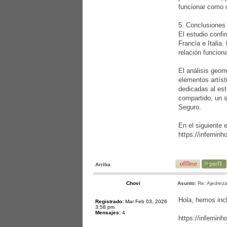
funcionar como 
5. Conclusiones
El estudio confi
Francia e Italia.
relación funcion
El análisis geor
elementos artíst
dedicadas al est
compartido, un s
Seguro.
En el siguiente 
https://infernin
Arriba
Chovi
Asunto:
Re: Ajedreza
Hola, hemos incl
Registrado:
Mar Feb 03, 2026
3:58 pm
Mensajes:
4
https://infernin