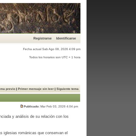
Registrarse
Identificarse
Fecha actual Sab Ago 08, 2026 4:09 pm
Todos los horarios son UTC + 1 hora
ema previo
|
Primer mensaje sin leer
|
Siguiente tema
Publicado:
Mar Feb 03, 2026 4:04 pm
nciada y análisis de su relación con los
as iglesias románicas que conservan el