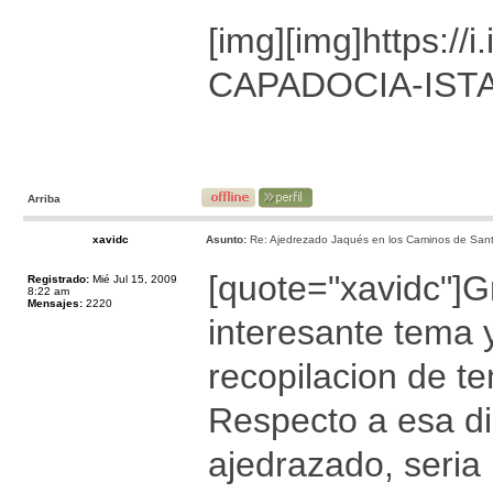
[img]
[img]https:
CAPADOCIA-ISTAM
Arriba
xavidc
Asunto:
Re: Ajedrezado Jaqués en los Caminos de Sant
[quote="xavidc"]G
Registrado:
Mié Jul 15, 2009
8:22 am
Mensajes:
2220
interesante tema 
recopilacion de t
Respecto a esa di
ajedrazado, seria 