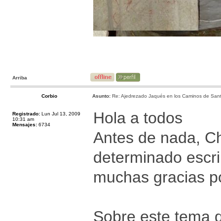
Arriba
Corbio
Asunto:
Re: Ajedrezado Jaqués en los Caminos de Sant
Hola a todos
Registrado:
Lun Jul 13, 2009
10:31 am
Mensajes:
6734
Antes de nada, C
determinado escri
muchas gracias po
Sobre este tema q