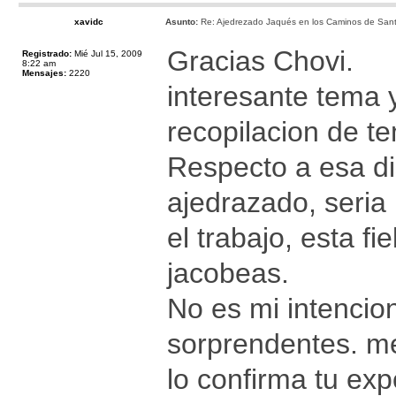
xavidc
Asunto:
Re: Ajedrezado Jaqués en los Caminos de Sant
Gracias Chovi.
Registrado:
Mié Jul 15, 2009
8:22 am
Mensajes:
2220
interesante tema 
recopilacion de t
Respecto a esa di
ajedrazado, seria 
el trabajo, esta f
jacobeas.
No es mi intencio
sorprendentes. me
lo confirma tu ex