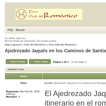
FAQ
Buscar
Su última visita fue:
Buscar temas sin respuesta
|
Ver temas activos
Índice general
»
Club del Románico
»
Foro Club del Románico
Ajedrezado Jaqués en los Caminos de Santi
Página
1
de
1
[ 6 mensajes ]
Imprimir vista
Autor
Chovi
Asunto:
Ajedrezado Jaqués en los Caminos de Santiago
El Ajedrezado Jaq
Registrado:
Mar Feb 03, 2026
3:58 pm
Mensajes:
4
itinerario en el r