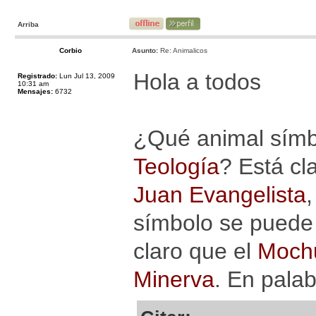
Arriba
Corbio
Asunto:
Re: Animalicos
Hola a todos
Registrado:
Lun Jul 13, 2009
10:31 am
Mensajes:
6732
¿Qué animal símbo
Teología
? Está cl
Juan Evangelista
símbolo se puede u
claro que el
Mochu
Minerva
. En pala