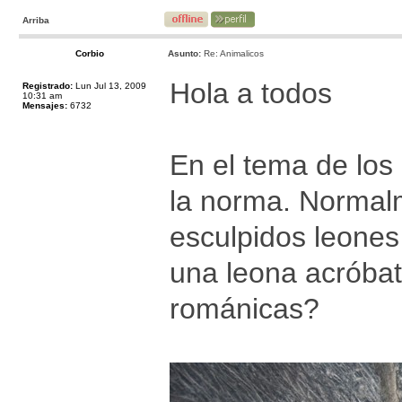
Arriba
Corbio
Asunto:
Re: Animalicos
Hola a todos
Registrado:
Lun Jul 13, 2009
10:31 am
Mensajes:
6732
En el tema de los
la norma. Normal
esculpidos leones
una leona acróbat
románicas?