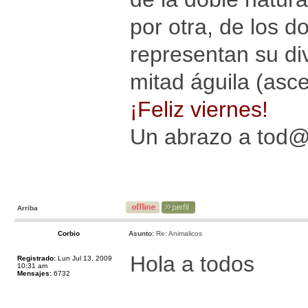
por otra, de los d
representan su div
mitad águila (asce
¡Feliz viernes!
Un abrazo a tod
Arriba
Corbio
Asunto:
Re: Animalicos
Hola a todos
Registrado:
Lun Jul 13, 2009
10:31 am
Mensajes:
6732