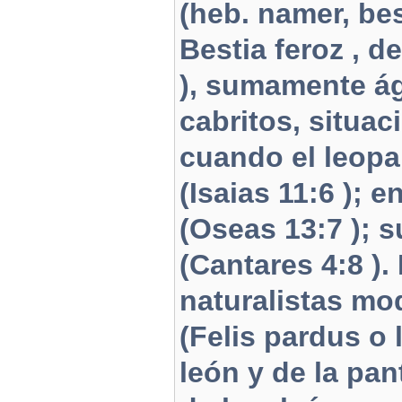
(heb. namer, bes
Bestia feroz , 
), sumamente ág
cabritos, situac
cuando el leopa
(Isaias 11:6 ); 
(Oseas 13:7 ); s
(Cantares 4:8 ).
naturalistas mo
(Felis pardus o 
león y de la pan