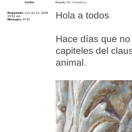
Corbio
Asunto:
Re: Animalicos
Hola a todos
Registrado:
Lun Jul 13, 2009
10:31 am
Mensajes:
6732
Hace días que no
capiteles del clau
animal.