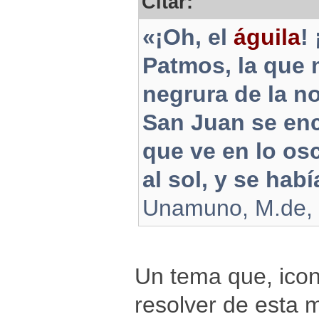
Citar:
«¡Oh, el
águila
!
Patmos, la que m
negrura de la n
San Juan se en
que ve en lo os
al sol, y se hab
Unamuno, M.de, N
Un tema que, icon
resolver de esta 