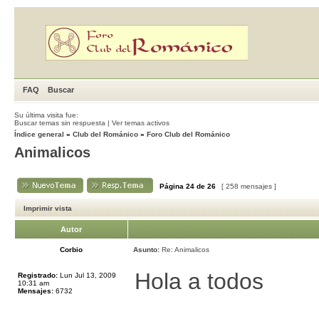
FAQ
Buscar
Su última visita fue:
Buscar temas sin respuesta
|
Ver temas activos
Índice general
»
Club del Románico
»
Foro Club del Románico
Animalicos
Página
24
de
26
[ 258 mensajes ]
Imprimir vista
Autor
Corbio
Asunto:
Re: Animalicos
Hola a todos
Registrado:
Lun Jul 13, 2009
10:31 am
Mensajes:
6732