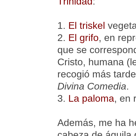
Trinidad
:
1.
El triskel
vegeta
2.
El grifo
, en rep
que se correspond
Cristo, humana (le
recogió más tarde
Divina Comedia
.
3.
La paloma
, en
Además, me ha hec
cabeza de águila 