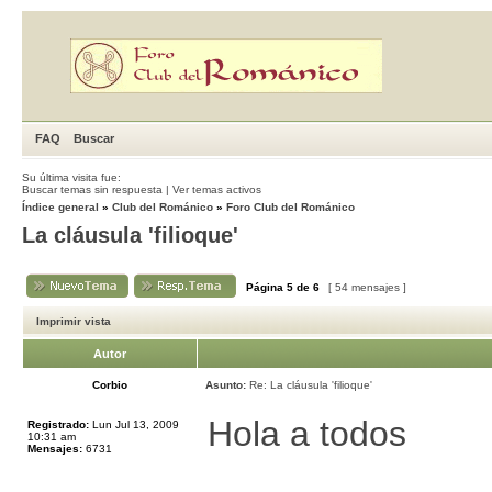
FAQ
Buscar
Su última visita fue:
Buscar temas sin respuesta
|
Ver temas activos
Índice general
»
Club del Románico
»
Foro Club del Románico
La cláusula 'filioque'
Página
5
de
6
[ 54 mensajes ]
Imprimir vista
Autor
Corbio
Asunto:
Re: La cláusula 'filioque'
Hola a todos
Registrado:
Lun Jul 13, 2009
10:31 am
Mensajes:
6731