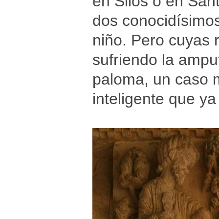
en Silos o en San
dos conocidísimos
niño. Pero cuyas 
sufriendo la amput
paloma, un caso m
inteligente que y