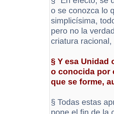
§ “En efecto, se 
o se conozca lo 
simplicísima, tod
pero no la verda
criatura racional,
§ Y esa Unidad 
o conocida por 
que se forme, a
§ Todas estas ap
pone el fin de l