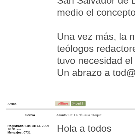
San Salvador de E
medio el concepto
Una vez más, la n
teólogos redactor
tuvo necesidad el
Un abrazo a tod
Arriba
Corbio
Asunto:
Re: La cláusula 'filioque'
Hola a todos
Registrado:
Lun Jul 13, 2009
10:31 am
Mensajes:
6731