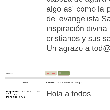
algo así como la 
del evangelista Sa
inspiración divin
cristianos y sus s
Un agrazo a tod
Arriba
Corbio
Asunto:
Re: La cláusula 'filioque'
Hola a todos
Registrado:
Lun Jul 13, 2009
10:31 am
Mensajes:
6731