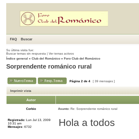
FAQ
Buscar
Su última visita fue:
Buscar temas sin respuesta
|
Ver temas activos
Índice general
»
Club del Románico
»
Foro Club del Románico
Sorprendente románico rural
Página
2
de
4
[ 39 mensajes ]
Imprimir vista
Autor
Corbio
Asunto:
Re: Sorprendente románico rural
Hola a todos
Registrado:
Lun Jul 13, 2009
10:31 am
Mensajes:
6732