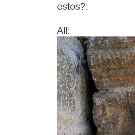
estos?:
All: