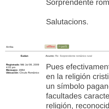
Sorprendente roma
Salutacions.
Arriba
Eadan
Asunto:
Re: Sorprendente románico rural
Pues efectivament
Registrado:
Mié Jul 08, 2009
4:02 pm
Mensajes:
4984
Ubicación:
Círculo Románico
en la religión cris
un símbolo pagano
facultades caracte
religión, reconoc