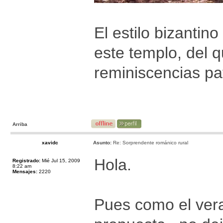
El estilo bizantin
este templo, del 
reminiscencias pa
Arriba
xavidc
Asunto:
Re: Sorprendente románico rural
Hola.
Registrado:
Mié Jul 15, 2009
8:22 am
Mensajes:
2220
Pues como el ver