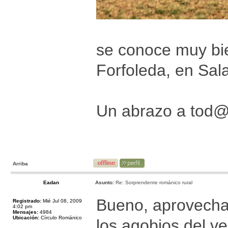
se conoce muy bie
Forfoleda, en Sal
Un abrazo a tod
Arriba
Eadan
Asunto:
Re: Sorprendente románico rural
Bueno, aprovechan
Registrado:
Mié Jul 08, 2009
4:02 pm
Mensajes:
4984
Ubicación:
Círculo Románico
los agobios del ve