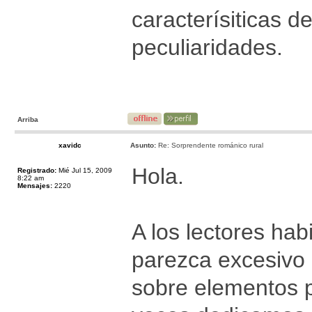
caracterísiticas d
peculiaridades.
Arriba
xavidc
Asunto:
Re: Sorprendente románico rural
Hola.
Registrado:
Mié Jul 15, 2009
8:22 am
Mensajes:
2220
A los lectores hab
parezca excesivo 
sobre elementos p