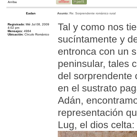
Arriba
Eadan
Asunto:
Re: Sorprendente románico rural
Tal y como nos ti
Registrado:
Mié Jul 08, 2009
4:02 pm
Mensajes:
4984
Ubicación:
Círculo Románico
sucíntamente y de
entronca con un s
peninsular, tales 
del sorprendente 
en el sustrato pag
Adán, encontramos
representación qu
Lug, el dios celta: