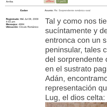
Arriba
Eadan
Asunto:
Re: Sorprendente románico rural
Tal y como nos ti
Registrado:
Mié Jul 08, 2009
4:02 pm
Mensajes:
4984
Ubicación:
Círculo Románico
sucíntamente y de
entronca con un s
peninsular, tales 
del sorprendente 
en el sustrato pag
Adán, encontramos
representación qu
Lug, el dios celta: