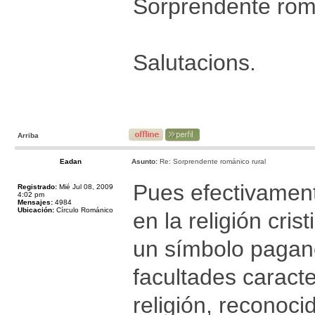
Sorprendente roma
Salutacions.
Arriba
Eadan
Asunto:
Re: Sorprendente románico rural
Pues efectivament
Registrado:
Mié Jul 08, 2009
4:02 pm
Mensajes:
4984
Ubicación:
Círculo Románico
en la religión cris
un símbolo pagano
facultades caracte
religión, reconoc