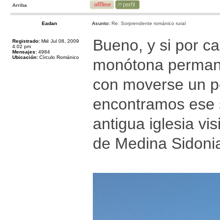
Arriba
Eadan
Asunto:
Re: Sorprendente románico rural
Bueno, y si por ca
Registrado:
Mié Jul 08, 2009
4:02 pm
Mensajes:
4984
Ubicación:
Círculo Románico
monótona permanen
con moverse un po
encontramos ese 
antigua iglesia vi
de Medina Sidonia