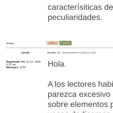
caracterísiticas d
peculiaridades.
Arriba
xavidc
Asunto:
Re: Sorprendente románico rural
Hola.
Registrado:
Mié Jul 15, 2009
8:22 am
Mensajes:
2220
A los lectores hab
parezca excesivo 
sobre elementos p