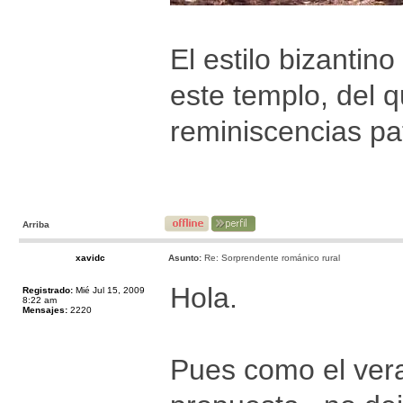
El estilo bizantin
este templo, del 
reminiscencias pa
Arriba
xavidc
Asunto:
Re: Sorprendente románico rural
Hola.
Registrado:
Mié Jul 15, 2009
8:22 am
Mensajes:
2220
Pues como el ver