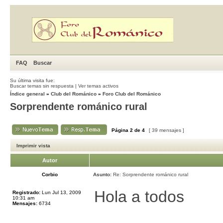
FAQ
Buscar
Su última visita fue:
Buscar temas sin respuesta
|
Ver temas activos
Índice general
»
Club del Románico
»
Foro Club del Románico
Sorprendente románico rural
Página
2
de
4
[ 39 mensajes ]
Imprimir vista
Autor
Corbio
Asunto:
Re: Sorprendente románico rural
Hola a todos
Registrado:
Lun Jul 13, 2009
10:31 am
Mensajes:
6734