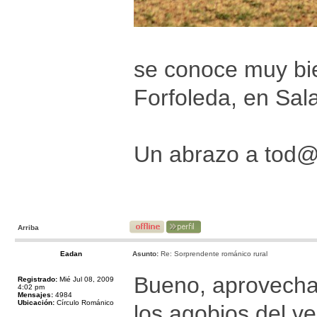
se conoce muy bie
Forfoleda, en Sal
Un abrazo a tod
Arriba
Eadan
Asunto:
Re: Sorprendente románico rural
Bueno, aprovechan
Registrado:
Mié Jul 08, 2009
4:02 pm
Mensajes:
4984
Ubicación:
Círculo Románico
los agobios del ve