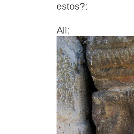
estos?:
All: