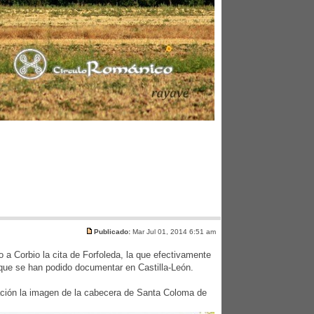
Publicado:
Mar Jul 01, 2014 6:51 am
 a Corbio la cita de Forfoleda, la que efectivamente
que se han podido documentar en Castilla-León.
uación la imagen de la cabecera de Santa Coloma de