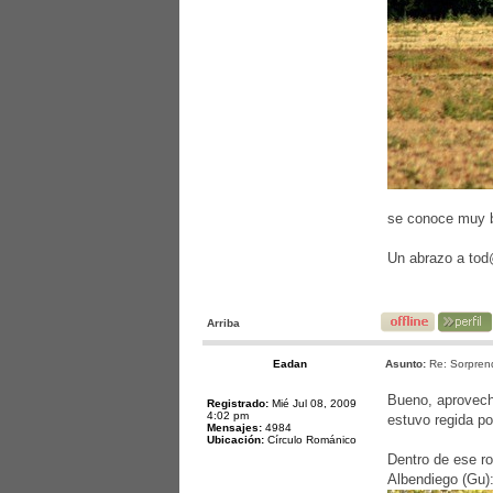
se conoce muy bi
Un abrazo a to
Arriba
Eadan
Asunto:
Re: Sorprend
Bueno, aprovecha
Registrado:
Mié Jul 08, 2009
4:02 pm
estuvo regida p
Mensajes:
4984
Ubicación:
Círculo Románico
Dentro de ese ro
Albendiego (Gu)