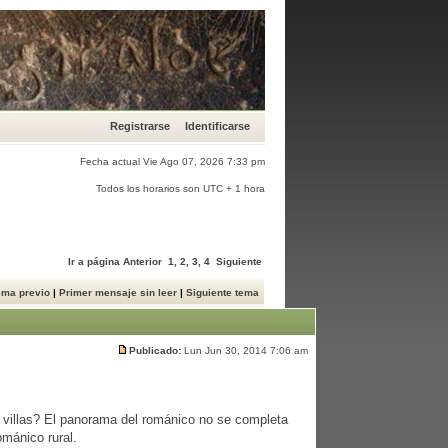
Registrarse
Identificarse
Fecha actual Vie Ago 07, 2026 7:33 pm
Todos los horarios son UTC + 1 hora
Ir a página
Anterior
1
,
2
,
3
,
4
Siguiente
ema previo
|
Primer mensaje sin leer
|
Siguiente tema
Publicado:
Lun Jun 30, 2014 7:06 am
o villas? El panorama del románico no se completa
mánico rural.