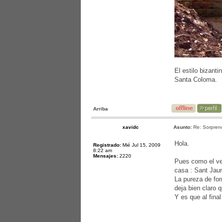
El estilo bizant
Santa Coloma.
Arriba
xavidc
Asunto:
Re: Sorprend
Hola.
Registrado:
Mié Jul 15, 2009
8:22 am
Mensajes:
2220
Pues como el ver
casa : Sant Jau
La pureza de for
deja bien claro q
Y es que al fina