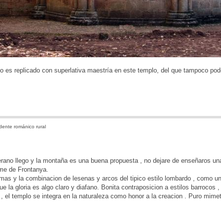
ino es replicado con superlativa maestría en este templo, del que tampoco po
ente románico rural
ano llego y la montaña es una buena propuesta , no dejare de enseñaros una
me de Frontanya.
mas y la combinacion de lesenas y arcos del tipico estilo lombardo , como u
ue la gloria es algo claro y diafano. Bonita contraposicion a estilos barrocos ,
l , el templo se integra en la naturaleza como honor a la creacion . Puro mime