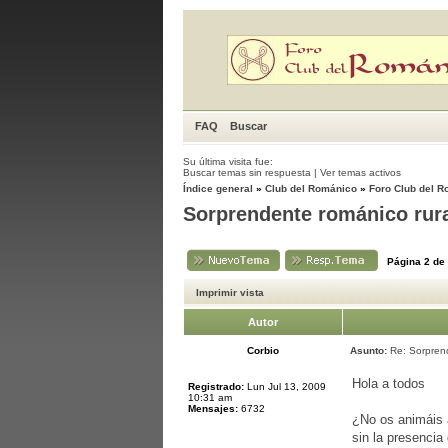
FAQ
Buscar
Su última visita fue:
Buscar temas sin respuesta
|
Ver temas activos
Índice general
»
Club del Románico
»
Foro Club del 
Sorprendente románico rur
Página
2
de
Imprimir vista
Autor
Corbio
Asunto:
Re: Sorprend
Hola a todos
Registrado:
Lun Jul 13, 2009
10:31 am
Mensajes:
6732
¿No os animáis a
sin la presencia