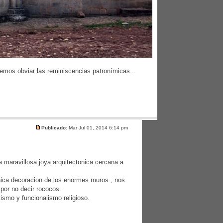
demos obviar las reminiscencias patronímicas...
Publicado:
Mar Jul 01, 2014 6:14 pm
 maravillosa joya arquitectonica cercana a
nica decoracion de los enormes muros , nos
 por no decir rococos.
tismo y funcionalismo religioso.